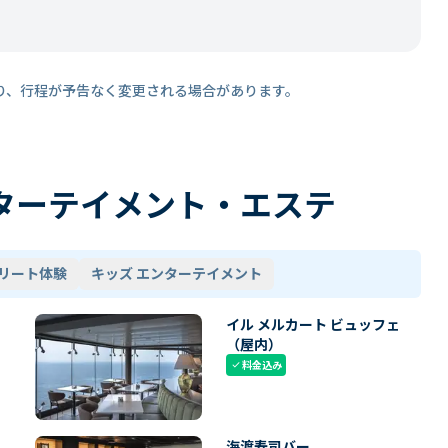
り、行程が予告なく変更される場合があります。
ターテイメント・エステ
リート体験
キッズ エンターテイメント
イル メルカート ビュッフェ
（屋内）
料金込み
check
海渡寿司バー