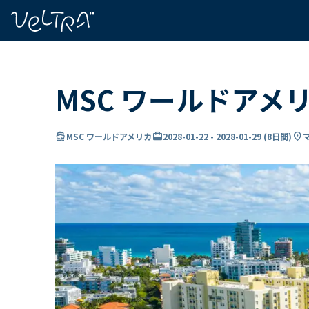
で
い
ま
..
MSC ワールドアメ
directions_boat
card_travel
location_on
MSC ワールドアメリカ
2028-01-22
-
2028-01-29
(
8日間
)