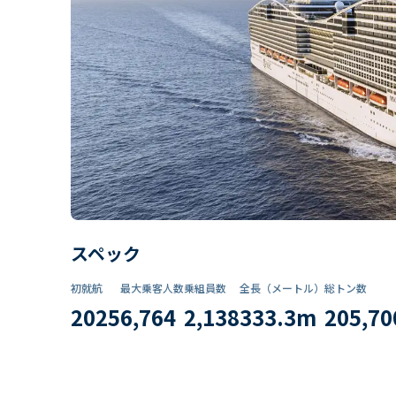
スペック
初就航
最大乗客人数
乗組員数​
全長（メートル）
総トン数​
2025
6,764
2,138
333.3
m
205,70