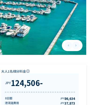
keyboard_arrow_left
keyboard_arrow_right
Previous slide
Next slide
大人1名様分料金
info
124,506
-
JPY
8日間
86,634
JPY
港湾諸費用
37,873
JPY