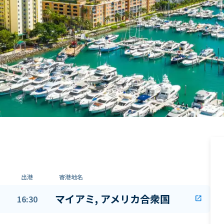
出港
寄港地名
マイアミ, アメリカ合衆国
16:30
open_in_new