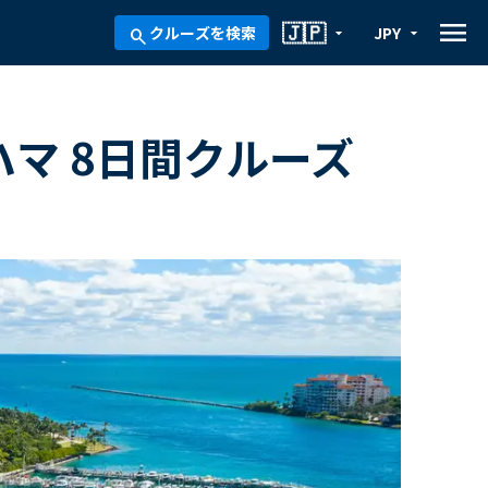
menu
🇯🇵
クルーズを検索
JPY
arrow_drop_down
arrow_drop_down
search
ハマ 8日間クルーズ