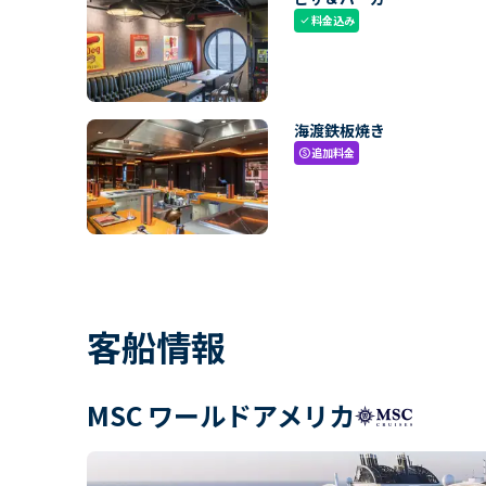
料金込み
check
海渡鉄板焼き
追加料金
paid
客船情報
MSC ワールドアメリカ