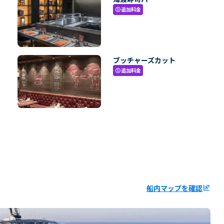
追加料金
paid
ブッチャーズカット
追加料金
paid
船内マップを確認
ungroup