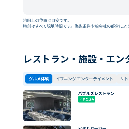
地図上の位置は目安です。
時刻はすべて現地時間です。海象条件や船会社の都合によ
レストラン・施設・エン
グルメ体験
イブニング エンターテイメント
リト
バブルズレストラン
料金込み
check
ピザ＆バーガー