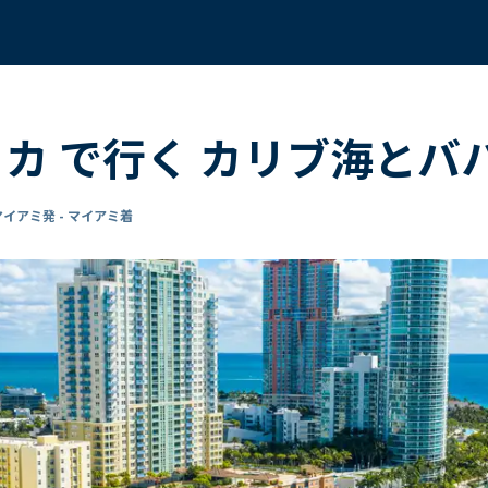
リカ で行く カリブ海とバ
マイアミ発 - マイアミ着