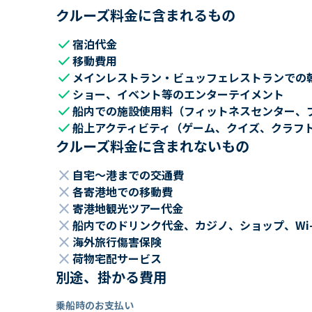
クルーズ料金に含まれるもの
check
宿泊代金
check
移動費用
check
メインレストラン・ビュッフェレストランでの
check
ショー、イベント等のエンターテイメント
check
船内での施設使用料（フィットネスセンター、
check
船上アクティビティ（ゲーム、クイズ、クラフ
クルーズ料金に含まれないもの
close
自宅～港までの交通費
close
各寄港地での移動費
close
寄港地観光ツアー代金
close
船内でのドリンク代金、カジノ、ショップ、Wi
close
海外旅行傷害保険
close
荷物宅配サービス
別途、掛かる費用
乗船時のお支払い