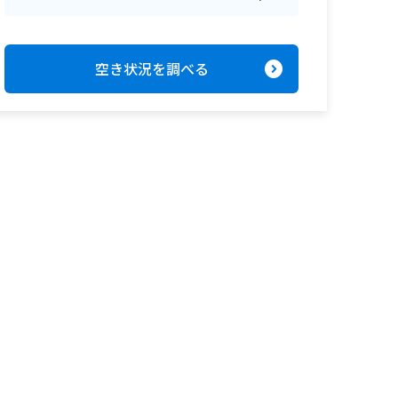
expand_circle_right
空き状況を調べる