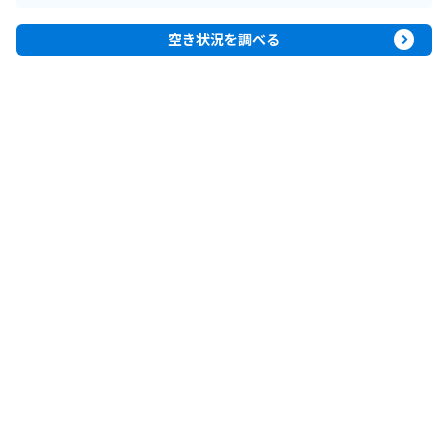
expand_circle_right
空き状況を調べる
客船情報
船内マップを確認
ungroup
MSC ワールドアメリカ
スペック