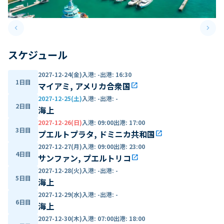
keyboard_arrow_left
keyboard_arrow_right
Previous slide
Next 
スケジュール
2027-12-24(金)
入港
:
-
出港
:
16:30
1日目
マイアミ, アメリカ合衆国
open_in_new
2027-12-25(土)
入港
:
-
出港
:
-
2日目
海上
2027-12-26(日)
入港
:
09:00
出港
:
17:00
3日目
プエルトプラタ, ドミニカ共和国
open_in_new
2027-12-27(月)
入港
:
09:00
出港
:
23:00
4日目
サンファン, プエルトリコ
open_in_new
2027-12-28(火)
入港
:
-
出港
:
-
5日目
海上
2027-12-29(水)
入港
:
-
出港
:
-
6日目
海上
2027-12-30(木)
入港
:
07:00
出港
:
18:00