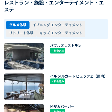
レストラン・施設・エンターテイメント・エ
ステ
グルメ体験
イブニング エンターテイメント
リトリート体験
キッズ エンターテイメント
バブルズレストラン
料金込み
check
イル メルカート ビュッフェ（屋内）
料金込み
check
ピザ＆バーガー
料金込み
check