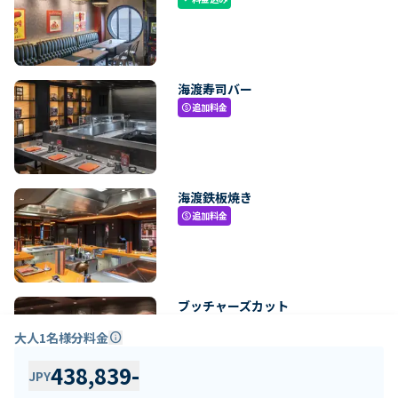
海渡寿司バー
追加料金
paid
海渡鉄板焼き
追加料金
paid
ブッチャーズカット
追加料金
paid
大人1名様分料金
info
438,839
-
JPY