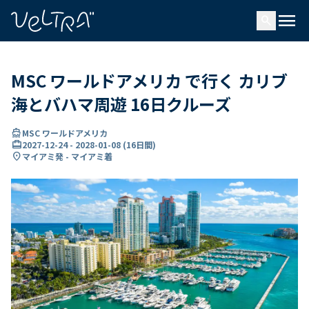
で
menu
search
い
ま
..
MSC ワールドアメリカ で行く カリブ
海とバハマ周遊 16日クルーズ
directions_boat
MSC ワールドアメリカ
card_travel
2027-12-24
-
2028-01-08
(
16日間
)
location_on
マイアミ発 - マイアミ着