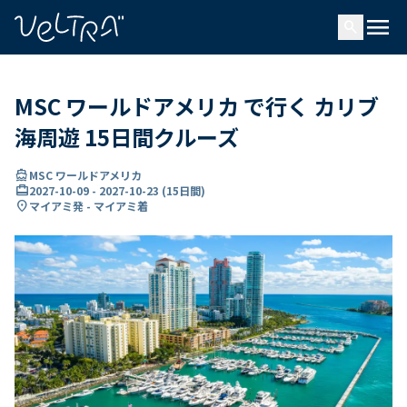
で
menu
search
い
ま
..
MSC ワールドアメリカ で行く カリブ
海周遊 15日間クルーズ
directions_boat
MSC ワールドアメリカ
card_travel
2027-10-09
-
2027-10-23
(
15日間
)
location_on
マイアミ発 - マイアミ着