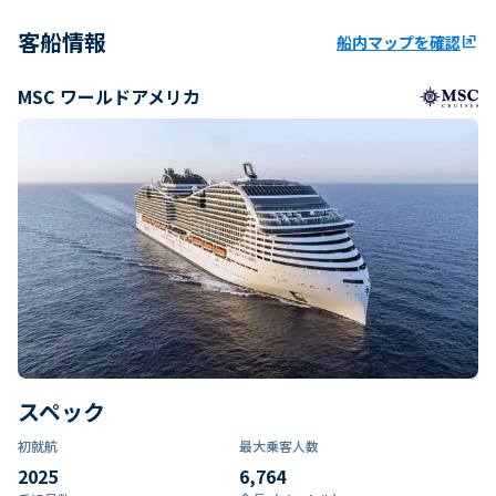
客船情報
船内マップを確認
ungroup
MSC ワールドアメリカ
スペック
初就航
最大乗客人数
2025
6,764