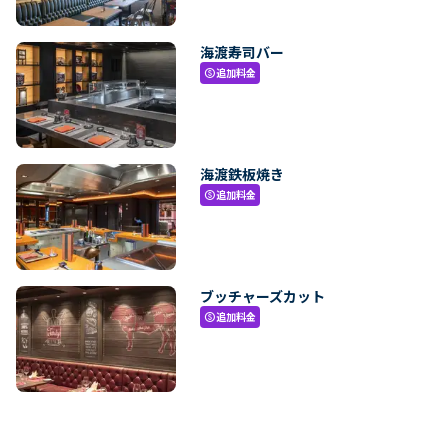
海渡寿司バー
追加料金
paid
海渡鉄板焼き
追加料金
paid
ブッチャーズカット
追加料金
paid