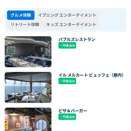
グルメ体験
イブニング エンターテイメント
リトリート体験
キッズ エンターテイメント
バブルズレストラン
料金込み
check
イル メルカート ビュッフェ（屋内）
料金込み
check
ピザ＆バーガー
料金込み
check