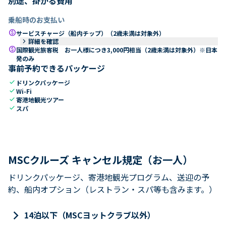
別途、掛かる費用
乗船時のお支払い
paid
サービスチャージ（船内チップ）（2歳未満は対象外）
keyboard_arrow_right
詳細を確認
paid
国際観光旅客税 お一人様につき3,000円相当（2歳未満は対象外）※日本
発のみ
事前予約できるパッケージ
check
ドリンクパッケージ
check
Wi-Fi
check
寄港地観光ツアー
check
スパ
MSCクルーズ キャンセル規定（お一人）
ドリンクパッケージ、寄港地観光プログラム、送迎の予
約、船内オプション（レストラン・スパ等も含みます。）
keyboard_arrow_right
14泊以下（MSCヨットクラブ以外）