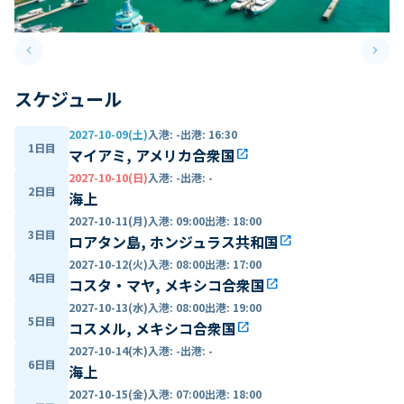
keyboard_arrow_left
keyboard_arrow_right
Previous slide
Next 
スケジュール
2027-10-09(土)
入港
:
-
出港
:
16:30
1日目
マイアミ, アメリカ合衆国
open_in_new
2027-10-10(日)
入港
:
-
出港
:
-
2日目
海上
2027-10-11(月)
入港
:
09:00
出港
:
18:00
3日目
ロアタン島, ホンジュラス共和国
open_in_new
2027-10-12(火)
入港
:
08:00
出港
:
17:00
4日目
コスタ・マヤ, メキシコ合衆国
open_in_new
2027-10-13(水)
入港
:
08:00
出港
:
19:00
5日目
コスメル, メキシコ合衆国
open_in_new
2027-10-14(木)
入港
:
-
出港
:
-
6日目
海上
2027-10-15(金)
入港
:
07:00
出港
:
18:00