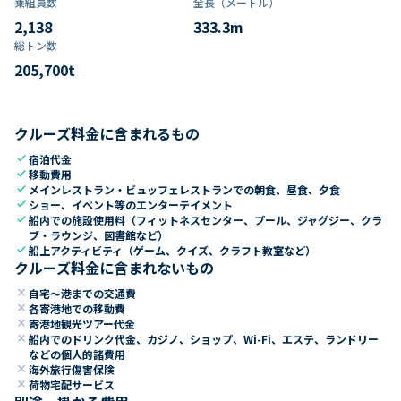
乗組員数​
全長（メートル）
2,138
333.3
m
総トン数​
205,700
t
クルーズ料金に含まれるもの
check
宿泊代金
check
移動費用
check
メインレストラン・ビュッフェレストランでの朝食、昼食、夕食
check
ショー、イベント等のエンターテイメント
check
船内での施設使用料（フィットネスセンター、プール、ジャグジー、クラ
ブ・ラウンジ、図書館など）
check
船上アクティビティ（ゲーム、クイズ、クラフト教室など）
クルーズ料金に含まれないもの
close
自宅～港までの交通費
close
各寄港地での移動費
close
寄港地観光ツアー代金
close
船内でのドリンク代金、カジノ、ショップ、Wi-Fi、エステ、ランドリー
などの個人的諸費用
close
海外旅行傷害保険
close
荷物宅配サービス