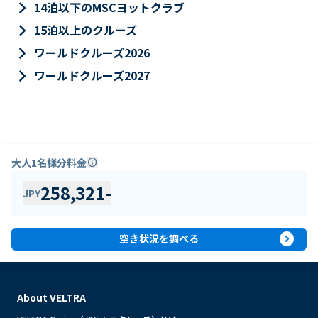
keyboard_arrow_right
14泊以下のMSCヨットクラブ
keyboard_arrow_right
15泊以上のクルーズ
keyboard_arrow_right
ワールドクルーズ2026
keyboard_arrow_right
ワールドクルーズ2027
大人1名様分料金
info
258,321
-
JPY
expand_circle_right
空き状況を調べる
About VELTRA