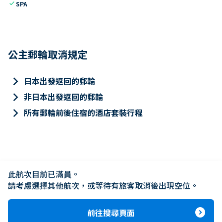
check
SPA
公主郵輪取消規定
keyboard_arrow_right
日本出發返回的郵輪
keyboard_arrow_right
非日本出發返回的郵輪
keyboard_arrow_right
所有郵輪前後住宿的酒店套裝行程
此航次目前已滿員。

請考慮選擇其他航次，或等待有旅客取消後出現空位。
expand_circle_right
前往搜尋頁面