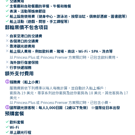
check
交通費用
check
主餐廳和自助餐廳的早餐、午餐和晚餐
check
表演、活動等娛樂節目
check
船上設施使用費（健身中心、游泳池、按摩浴缸、俱樂部酒廊、圖書館等）
check
船上活動（遊戲、問答、手工課程等）
郵輪票價不包含項目
close
自家至港口的交通費
close
各個港口的交通費
close
靠港觀光遊費用
close
船上個人費用，例如飲料費、賭場、商店、Wi-Fi、SPA、洗衣等
以 Princess Plus 或 Princess Premier 方案預訂時，已包含飲料費用。
close
海外旅行傷害保險
close
行李快遞服務
額外支付費用
paid
服務費（船上小費）
服務費將依下列標準以每人每晚計算，並自動計入船上帳戶：
套房為 19 美元，尊享系列迷你套房及迷你套房為 18 美元，其他客房為 17
美元。
以 Princess Plus 或 Princess Premier 方案預訂時，已包含小費。
paid
國際觀光旅客稅：每人3,000日圓（2歲以下免徵） ※僅限從日本出發
預購套餐
check
飲料套餐
check
Wi-Fi
check
岸上觀光行程