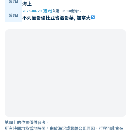
第7日
海上
2026-08-29 (週六)
入港
:
05:30
出港
:
-
第8日
不列顛哥倫比亞省溫哥華, 加拿大
open_in_new
地圖上的位置僅供參考。
所有時間均為當地時間。由於海況或郵輪公司原因，行程可能會在