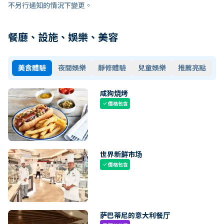
不另行通知的情況下變更。
餐廳、設施、娛樂、美容
美食體驗
夜間娛樂
靜修體驗
兒童娛樂
推薦亮點
咸狗烧烤
價格包含
check
世界新鲜市场
價格包含
check
萨巴蒂尼的意大利餐厅