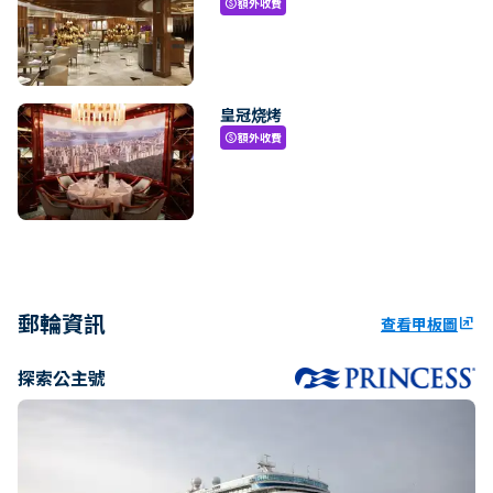
額外收費
paid
皇冠烧烤
額外收費
paid
郵輪資訊
查看甲板圖
ungroup
探索公主號