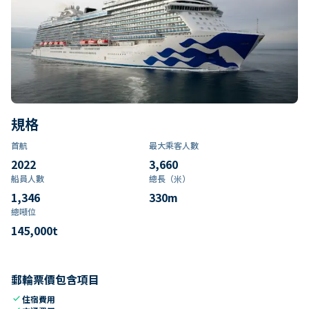
規格
首航
最大乘客人數
2022
3,660
船員人數
總長（米）
1,346
330
m
總噸位
145,000
t
郵輪票價包含項目
check
住宿費用