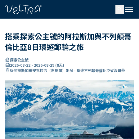
ading...
入
menu
…
search
搭乘探索公主號的阿拉斯加與不列顛哥
倫比亞8日環遊郵輪之旅
directions_boat
探索公主號
card_travel
2026-08-22
-
2026-08-29
(
8天
)
location_on
從阿拉斯加州安克拉治（惠提爾）出發 - 抵達不列顛哥倫比亞省溫哥華