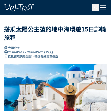
ading...
入
menu
…
search
搭乘太陽公主號的地中海環遊15日郵輪
旅程
directions_boat
太陽公主
card_travel
2026-09-12
-
2026-09-26
(
15天
)
location_on
從比雷埃夫斯出發 - 抵達奇維塔韋基亞