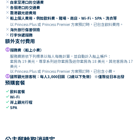
close
自家至港口的交通費
close
各個港口的交通費
close
靠港觀光遊費用
close
船上個人費用，例如飲料費、賭場、商店、Wi-Fi、SPA、洗衣等
以 Princess Plus 或 Princess Premier 方案預訂時，已包含飲料費用。
close
海外旅行傷害保險
close
行李快遞服務
額外支付費用
paid
服務費（船上小費）
服務費將依下列標準以每人每晚計算，並自動計入船上帳戶：
套房為 19 美元，尊享系列迷你套房及迷你套房為 18 美元，其他客房為 17
美元。
以 Princess Plus 或 Princess Premier 方案預訂時，已包含小費。
paid
國際觀光旅客稅：每人3,000日圓（2歲以下免徵） ※僅限從日本出發
預購套餐
check
飲料套餐
check
Wi-Fi
check
岸上觀光行程
check
SPA
公主郵輪取消規定