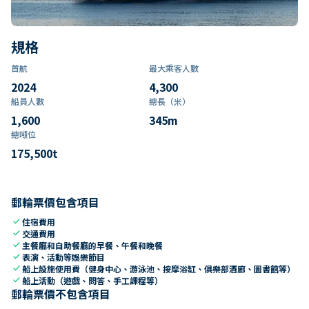
規格
首航
最大乘客人數
2024
4,300
船員人數
總長（米）
1,600
345
m
總噸位
175,500
t
郵輪票價包含項目
check
住宿費用
check
交通費用
check
主餐廳和自助餐廳的早餐、午餐和晚餐
check
表演、活動等娛樂節目
check
船上設施使用費（健身中心、游泳池、按摩浴缸、俱樂部酒廊、圖書館等）
check
船上活動（遊戲、問答、手工課程等）
郵輪票價不包含項目