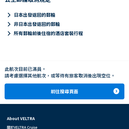
keyboard_arrow_right
日本出發返回的郵輪
keyboard_arrow_right
非日本出發返回的郵輪
keyboard_arrow_right
所有郵輪前後住宿的酒店套裝行程
此航次目前已滿員。

請考慮選擇其他航次，或等待有旅客取消後出現空位。
expand_circle_right
前往搜尋頁面
About VELTRA
關於VELTRA Cruise