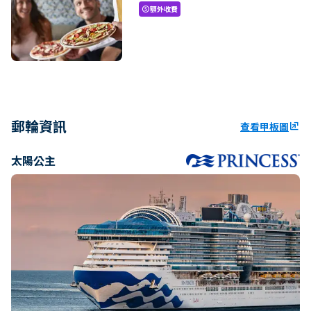
額外收費
paid
郵輪資訊
查看甲板圖
ungroup
太陽公主