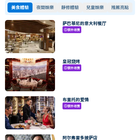
美食體驗
夜間娛樂
靜修體驗
兒童娛樂
推薦亮點
萨巴蒂尼的意大利餐厅
額外收費
paid
皇冠烧烤
額外收費
paid
布里托的爱情
額外收費
paid
阿尔弗雷多披萨店