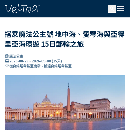
ading...
入
menu
…
search
搭乘魔法公主號 地中海、愛琴海與亞得
里亞海環遊 15日郵輪之旅
directions_boat
魔法公主
card_travel
2026-08-25
-
2026-09-08
(
15天
)
location_on
從奇維塔韋基亞出發 - 抵達奇維塔韋基亞