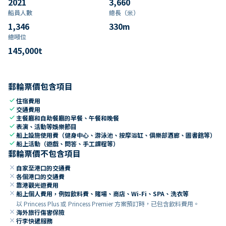
2021
3,660
船員人數
總長（米）
1,346
330
m
總噸位
145,000
t
郵輪票價包含項目
check
住宿費用
check
交通費用
check
主餐廳和自助餐廳的早餐、午餐和晚餐
check
表演、活動等娛樂節目
check
船上設施使用費（健身中心、游泳池、按摩浴缸、俱樂部酒廊、圖書館等）
check
船上活動（遊戲、問答、手工課程等）
郵輪票價不包含項目
close
自家至港口的交通費
close
各個港口的交通費
close
靠港觀光遊費用
close
船上個人費用，例如飲料費、賭場、商店、Wi-Fi、SPA、洗衣等
以 Princess Plus 或 Princess Premier 方案預訂時，已包含飲料費用。
close
海外旅行傷害保險
close
行李快遞服務