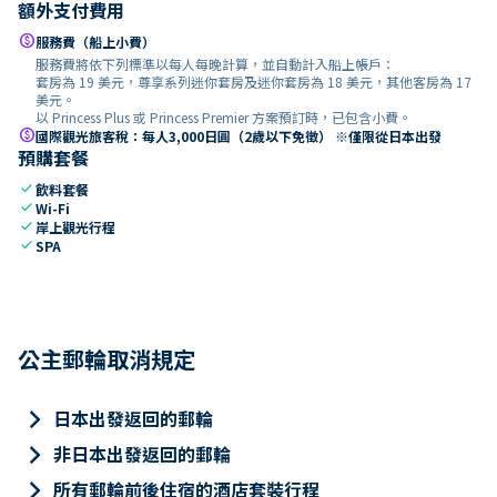
額外支付費用
paid
服務費（船上小費）
服務費將依下列標準以每人每晚計算，並自動計入船上帳戶：
套房為 19 美元，尊享系列迷你套房及迷你套房為 18 美元，其他客房為 17
美元。
以 Princess Plus 或 Princess Premier 方案預訂時，已包含小費。
paid
國際觀光旅客稅：每人3,000日圓（2歲以下免徵） ※僅限從日本出發
預購套餐
check
飲料套餐
check
Wi-Fi
check
岸上觀光行程
check
SPA
公主郵輪取消規定
keyboard_arrow_right
日本出發返回的郵輪
keyboard_arrow_right
非日本出發返回的郵輪
keyboard_arrow_right
所有郵輪前後住宿的酒店套裝行程