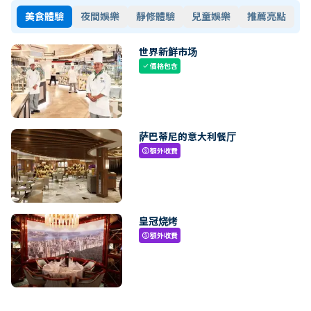
美食體驗
夜間娛樂
靜修體驗
兒童娛樂
推薦亮點
世界新鲜市场
價格包含
check
萨巴蒂尼的意大利餐厅
額外收費
paid
皇冠烧烤
額外收費
paid