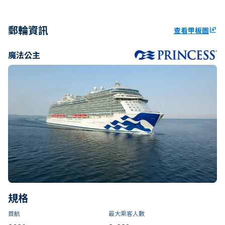
郵輪資訊
查看甲板圖
ungroup
魔法公主
規格
首航
最大乘客人數