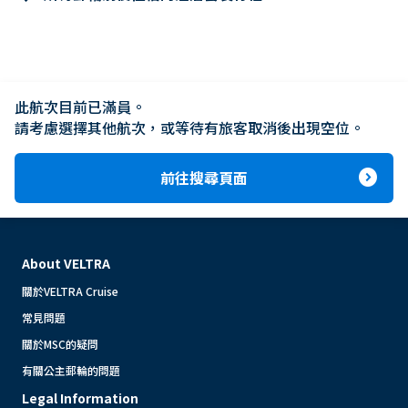
此航次目前已滿員。

請考慮選擇其他航次，或等待有旅客取消後出現空位。
expand_circle_right
前往搜尋頁面
About VELTRA
關於VELTRA Cruise
常見問題
關於MSC的疑問
有關公主郵輪的問題
Legal Information