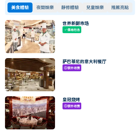
美食體驗
夜間娛樂
靜修體驗
兒童娛樂
推薦亮點
世界新鲜市场
價格包含
check
萨巴蒂尼的意大利餐厅
額外收費
paid
皇冠烧烤
額外收費
paid