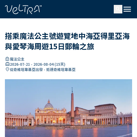
ading...
入
menu
…
search
搭乘魔法公主號遊覽地中海亞得里亞海
與愛琴海周遊15日郵輪之旅
directions_boat
魔法公主
card_travel
2026-07-21
-
2026-08-04
(
15天
)
location_on
從奇維塔韋基亞出發 - 抵達奇維塔韋基亞