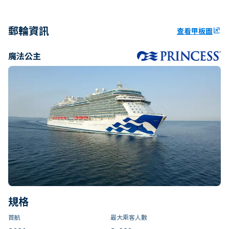
郵輪資訊
查看甲板圖
ungroup
魔法公主
規格
首航
最大乘客人數