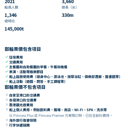
2021
3,660
船員人數
總長（米）
1,346
330
m
總噸位
145,000
t
郵輪票價包含項目
check
住宿費用
check
交通費用
check
主餐廳和自助餐廳的早餐、午餐和晚餐
check
表演、活動等娛樂節目
check
船上設施使用費（健身中心、游泳池、按摩浴缸、俱樂部酒廊、圖書館等）
check
船上活動（遊戲、問答、手工課程等）
郵輪票價不包含項目
close
自家至港口的交通費
close
各個港口的交通費
close
靠港觀光遊費用
close
船上個人費用，例如飲料費、賭場、商店、Wi-Fi、SPA、洗衣等
以 Princess Plus 或 Princess Premier 方案預訂時，已包含飲料費用。
close
海外旅行傷害保險
close
行李快遞服務