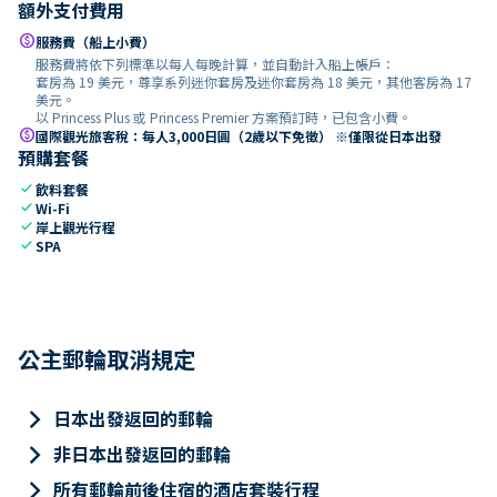
額外支付費用
paid
服務費（船上小費）
服務費將依下列標準以每人每晚計算，並自動計入船上帳戶：
套房為 19 美元，尊享系列迷你套房及迷你套房為 18 美元，其他客房為 17
美元。
以 Princess Plus 或 Princess Premier 方案預訂時，已包含小費。
paid
國際觀光旅客稅：每人3,000日圓（2歲以下免徵） ※僅限從日本出發
預購套餐
check
飲料套餐
check
Wi-Fi
check
岸上觀光行程
check
SPA
公主郵輪取消規定
keyboard_arrow_right
日本出發返回的郵輪
keyboard_arrow_right
非日本出發返回的郵輪
keyboard_arrow_right
所有郵輪前後住宿的酒店套裝行程