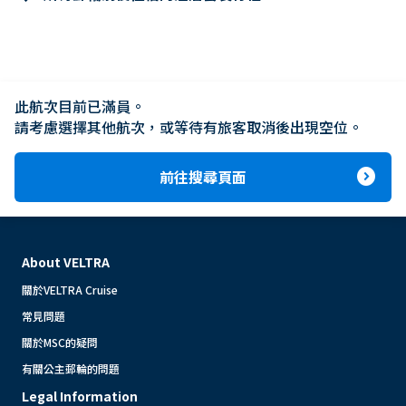
此航次目前已滿員。

請考慮選擇其他航次，或等待有旅客取消後出現空位。
expand_circle_right
前往搜尋頁面
About VELTRA
關於VELTRA Cruise
常見問題
關於MSC的疑問
有關公主郵輪的問題
Legal Information