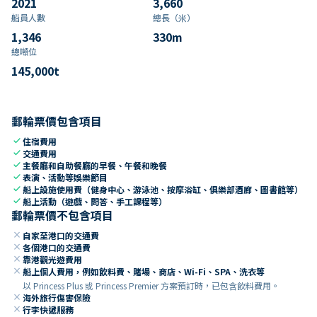
2021
3,660
船員人數
總長（米）
1,346
330
m
總噸位
145,000
t
郵輪票價包含項目
check
住宿費用
check
交通費用
check
主餐廳和自助餐廳的早餐、午餐和晚餐
check
表演、活動等娛樂節目
check
船上設施使用費（健身中心、游泳池、按摩浴缸、俱樂部酒廊、圖書館等）
check
船上活動（遊戲、問答、手工課程等）
郵輪票價不包含項目
close
自家至港口的交通費
close
各個港口的交通費
close
靠港觀光遊費用
close
船上個人費用，例如飲料費、賭場、商店、Wi-Fi、SPA、洗衣等
以 Princess Plus 或 Princess Premier 方案預訂時，已包含飲料費用。
close
海外旅行傷害保險
close
行李快遞服務