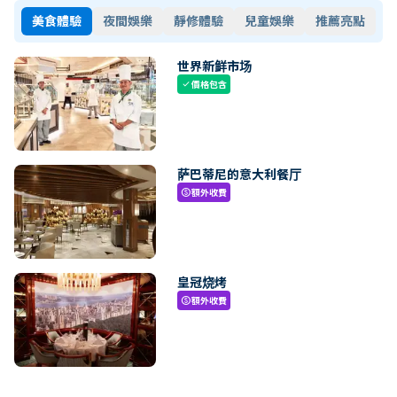
美食體驗
夜間娛樂
靜修體驗
兒童娛樂
推薦亮點
世界新鲜市场
價格包含
check
萨巴蒂尼的意大利餐厅
額外收費
paid
皇冠烧烤
額外收費
paid