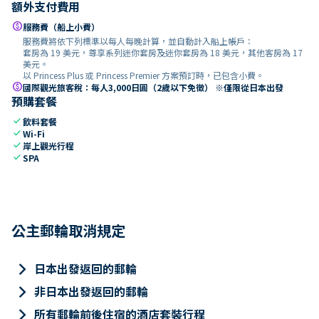
額外支付費用
paid
服務費（船上小費）
服務費將依下列標準以每人每晚計算，並自動計入船上帳戶：
套房為 19 美元，尊享系列迷你套房及迷你套房為 18 美元，其他客房為 17
美元。
以 Princess Plus 或 Princess Premier 方案預訂時，已包含小費。
paid
國際觀光旅客稅：每人3,000日圓（2歲以下免徵） ※僅限從日本出發
預購套餐
check
飲料套餐
check
Wi-Fi
check
岸上觀光行程
check
SPA
公主郵輪取消規定
keyboard_arrow_right
日本出發返回的郵輪
keyboard_arrow_right
非日本出發返回的郵輪
keyboard_arrow_right
所有郵輪前後住宿的酒店套裝行程