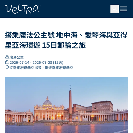
ading...
入
menu
…
search
搭乘魔法公主號 地中海、愛琴海與亞得
里亞海環遊 15日郵輪之旅
directions_boat
魔法公主
card_travel
2026-07-14
-
2026-07-28
(
15天
)
location_on
從奇維塔韋基亞出發 - 抵達奇維塔韋基亞