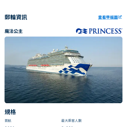
郵輪資訊
查看甲板圖
ungroup
魔法公主
規格
首航
最大乘客人數