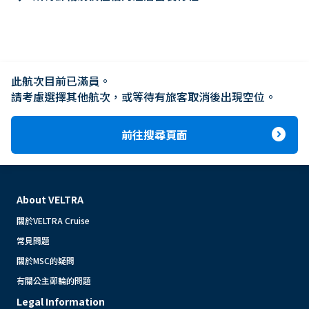
此航次目前已滿員。

請考慮選擇其他航次，或等待有旅客取消後出現空位。
expand_circle_right
前往搜尋頁面
About VELTRA
關於VELTRA Cruise
常見問題
關於MSC的疑問
有關公主郵輪的問題
Legal Information