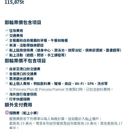
115,875
t
郵輪票價包含項目
check
住宿費用
check
交通費用
check
主餐廳和自助餐廳的早餐、午餐和晚餐
check
表演、活動等娛樂節目
check
船上設施使用費（健身中心、游泳池、按摩浴缸、俱樂部酒廊、圖書館等）
check
船上活動（遊戲、問答、手工課程等）
郵輪票價不包含項目
close
自家至港口的交通費
close
各個港口的交通費
close
靠港觀光遊費用
close
船上個人費用，例如飲料費、賭場、商店、Wi-Fi、SPA、洗衣等
以 Princess Plus 或 Princess Premier 方案預訂時，已包含飲料費用。
close
海外旅行傷害保險
close
行李快遞服務
額外支付費用
paid
服務費（船上小費）
服務費將依下列標準以每人每晚計算，並自動計入船上帳戶：
套房為 19 美元，尊享系列迷你套房及迷你套房為 18 美元，其他客房為 17
美元。