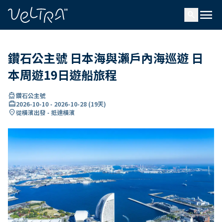
ading...
入
menu
…
search
鑽石公主號 日本海與瀨戶內海巡遊 日
本周遊19日遊船旅程
directions_boat
鑽石公主號
card_travel
2026-10-10
-
2026-10-28
(
19天
)
location_on
從橫濱出發 - 抵達橫濱