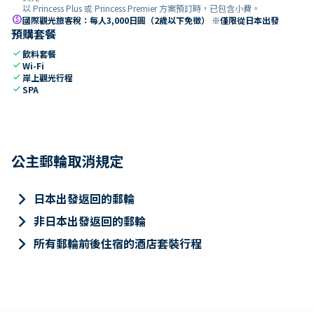
以 Princess Plus 或 Princess Premier 方案預訂時，已包含小費。
paid
國際觀光旅客稅：每人3,000日圓（2歲以下免徵） ※僅限從日本出發
預購套餐
check
飲料套餐
check
Wi-Fi
check
岸上觀光行程
check
SPA
公主郵輪取消規定
keyboard_arrow_right
日本出發返回的郵輪
keyboard_arrow_right
非日本出發返回的郵輪
keyboard_arrow_right
所有郵輪前後住宿的酒店套裝行程