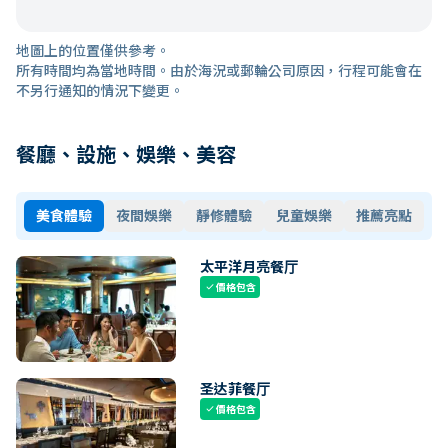
地圖上的位置僅供參考。
所有時間均為當地時間。由於海況或郵輪公司原因，行程可能會在
不另行通知的情況下變更。
餐廳、設施、娛樂、美容
美食體驗
夜間娛樂
靜修體驗
兒童娛樂
推薦亮點
太平洋月亮餐厅
價格包含
check
圣达菲餐厅
價格包含
check