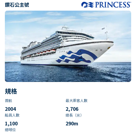
鑽石公主號
規格
首航
最大乘客人數
2004
2,706
船員人數
總長（米）
1,100
290
m
總噸位