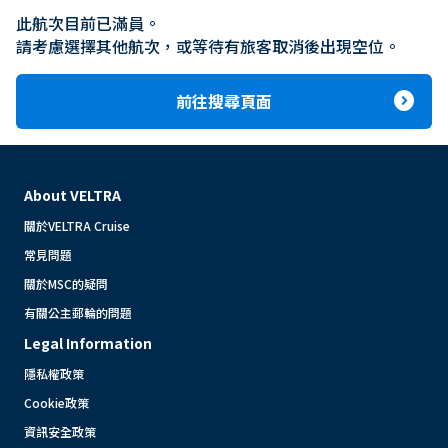
此航次目前已滿員。

請考慮選擇其他航次，或等待有旅客取消後出現空位。
expand_circle_right
前往搜尋頁面
About VELTRA
關於VELTRA Cruise
常見問題
關於MSC的疑問
有關公主郵輪的問題
Legal Information
隱私權政策
Cookie政策
資訊安全政策