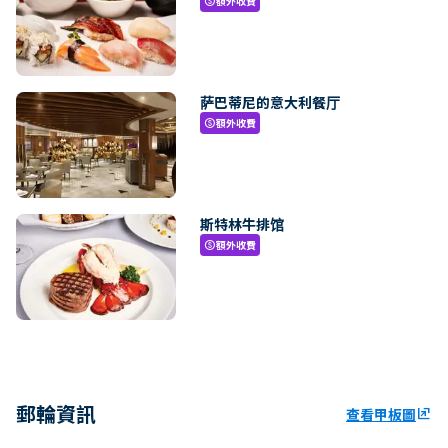
額外收費
paid
萨巴蒂尼的意大利餐厅
額外收費
paid
斯特林牛排馆
額外收費
paid
郵輪資訊
查看甲板圖
ungroup