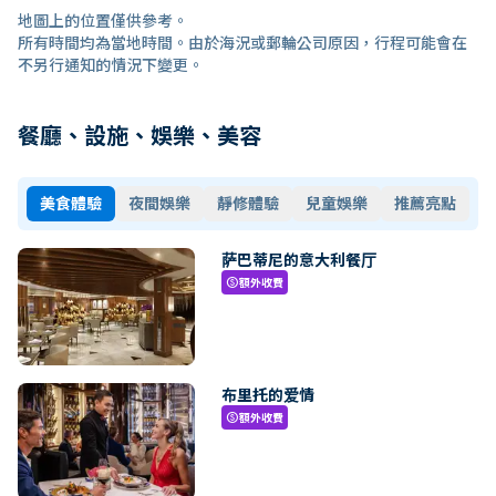
地圖上的位置僅供參考。
所有時間均為當地時間。由於海況或郵輪公司原因，行程可能會在
不另行通知的情況下變更。
餐廳、設施、娛樂、美容
美食體驗
夜間娛樂
靜修體驗
兒童娛樂
推薦亮點
萨巴蒂尼的意大利餐厅
額外收費
paid
布里托的爱情
額外收費
paid