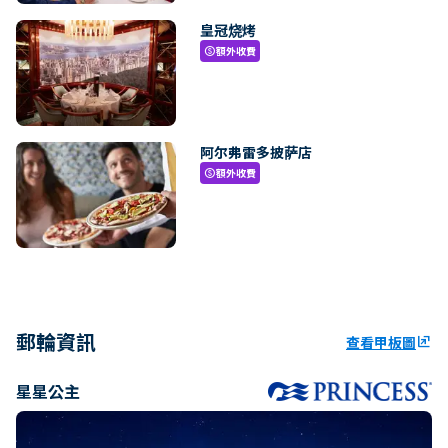
皇冠烧烤
額外收費
paid
阿尔弗雷多披萨店
額外收費
paid
郵輪資訊
查看甲板圖
ungroup
星星公主