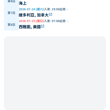
第6日
海上
2026-07-18 (週六)
入港
:
19:00
出港
:
-
第7日
維多利亞, 加拿大
open_in_new
2026-07-19 (週日)
入港
:
07:00
出港
:
-
第8日
西雅圖, 美國
open_in_new