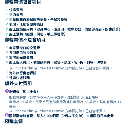
郵輪票價包含項目
check
住宿費用
check
交通費用
check
主餐廳和自助餐廳的早餐、午餐和晚餐
check
表演、活動等娛樂節目
check
船上設施使用費（健身中心、游泳池、按摩浴缸、俱樂部酒廊、圖書館等）
check
船上活動（遊戲、問答、手工課程等）
郵輪票價不包含項目
close
自家至港口的交通費
close
各個港口的交通費
close
靠港觀光遊費用
close
船上個人費用，例如飲料費、賭場、商店、Wi-Fi、SPA、洗衣等
以 Princess Plus 或 Princess Premier 方案預訂時，已包含飲料費用。
close
海外旅行傷害保險
close
行李快遞服務
額外支付費用
paid
服務費（船上小費）
服務費將依下列標準以每人每晚計算，並自動計入船上帳戶：
套房為 19 美元，尊享系列迷你套房及迷你套房為 18 美元，其他客房為 17
美元。
以 Princess Plus 或 Princess Premier 方案預訂時，已包含小費。
paid
國際觀光旅客稅：每人3,000日圓（2歲以下免徵） ※僅限從日本出發
預購套餐