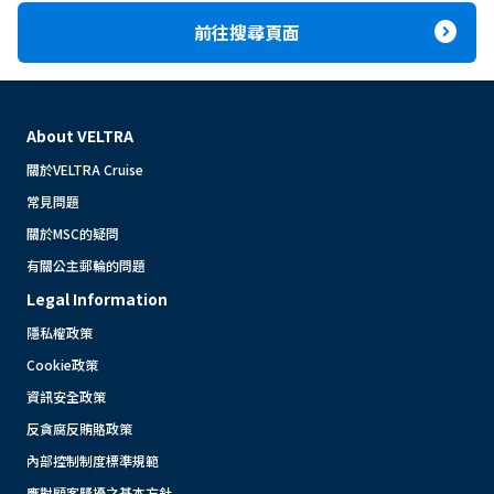
expand_circle_right
前往搜尋頁面
About VELTRA
關於VELTRA Cruise
常見問題
關於MSC的疑問
有關公主郵輪的問題
Legal Information
隱私權政策
Cookie政策
資訊安全政策
反貪腐反賄賂政策
內部控制制度標準規範
應對顧客騷擾之基本方針