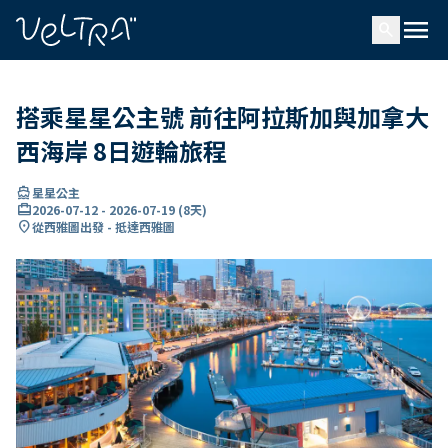
ading...
入
menu
…
search
搭乘星星公主號 前往阿拉斯加與加拿大
西海岸 8日遊輪旅程
directions_boat
星星公主
card_travel
2026-07-12
-
2026-07-19
(
8天
)
location_on
從西雅圖出發 - 抵達西雅圖