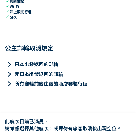
check
飲料套餐
check
Wi-Fi
check
岸上觀光行程
check
SPA
公主郵輪取消規定
keyboard_arrow_right
日本出發返回的郵輪
keyboard_arrow_right
非日本出發返回的郵輪
keyboard_arrow_right
所有郵輪前後住宿的酒店套裝行程
此航次目前已滿員。

請考慮選擇其他航次，或等待有旅客取消後出現空位。