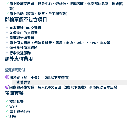
check
船上設施使用費（健身中心、游泳池、按摩浴缸、俱樂部休息室、圖書館
等）
check
船上活動（遊戲、問答、手工課程等）
郵輪票價不包含項目
close
自家至港口的交通費
close
各個港口的交通費
close
靠港觀光遊費用
close
船上個人費用，例如飲料費、賭場、商店、Wi-Fi、SPA、洗衣等
close
海外旅行傷害保險
close
行李快遞服務
額外支付費用
登船時支付
paid
服務費（船上小費）（2歲以下不適用）
keyboard_arrow_right
查看詳情
paid
國際觀光旅客稅：每人3,000日圓（2歲以下免徵） ※僅限從日本出發
預購套餐
check
飲料套餐
check
Wi-Fi
check
岸上觀光行程
check
SPA