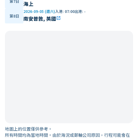
第7日
海上
2026-09-05 (週六)
入港
:
07:00
出港
:
-
第8日
南安普敦, 英國
open_in_new
地圖上的位置僅供參考。
所有時間均為當地時間。由於海況或郵輪公司原因，行程可能會在