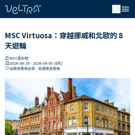
ading...
入
menu
…
search
MSC Virtuosa：穿越挪威和北歐的 8
天遊輪
directions_boat
MSC華彩號
card_travel
2026-08-29
-
2026-09-05
(
8天
)
location_on
從南安普敦出發 - 抵達南安普敦