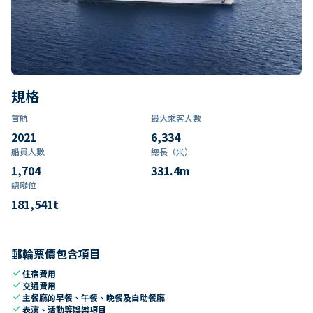
規格
首航
最大乘客人數
2021
6,334
船員人數
總長（米）
1,704
331.4
m
總噸位
181,541
t
郵輪票價包含項目
check
住宿費用
check
交通費用
check
主餐廳的早餐、午餐、晚餐及自助餐廳
check
表演、活動等娛樂項目