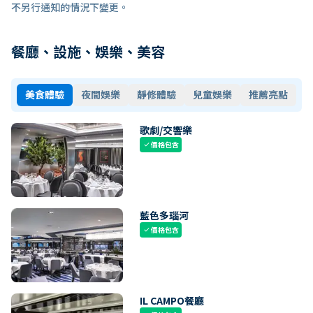
不另行通知的情況下變更。
餐廳、設施、娛樂、美容
美食體驗
夜間娛樂
靜修體驗
兒童娛樂
推薦亮點
歌劇/交響樂
價格包含
check
藍色多瑙河
價格包含
check
IL CAMPO餐廳