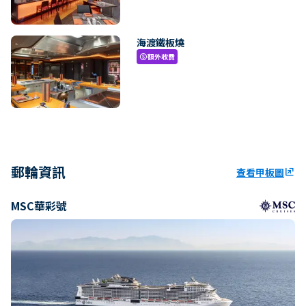
海渡鐵板燒
額外收費
paid
郵輪資訊
查看甲板圖
ungroup
MSC華彩號