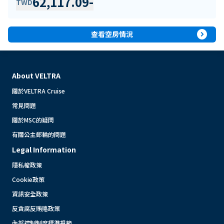
62,117.09
-
TWD
expand_circle_right
查看空房情況
About VELTRA
關於VELTRA Cruise
常見問題
關於MSC的疑問
有關公主郵輪的問題
Legal Information
隱私權政策
Cookie政策
資訊安全政策
反貪腐反賄賂政策
內部控制制度標準規範