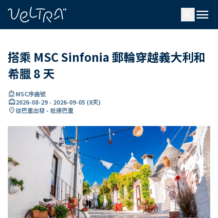
ading...
入
menu
…
search
搭乘 MSC Sinfonia 郵輪穿越義大利和
希臘 8 天
directions_boat
MSC序曲號
card_travel
2026-08-29
-
2026-09-05
(
8天
)
location_on
從巴里出發 - 抵達巴里