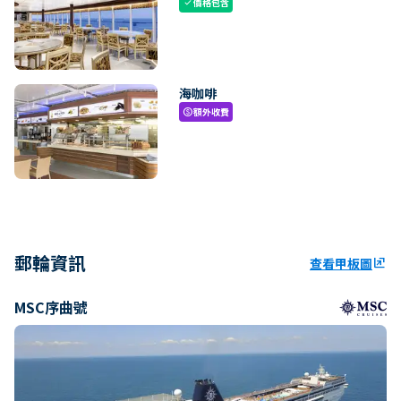
價格包含
check
海咖啡
額外收費
paid
郵輪資訊
查看甲板圖
ungroup
MSC序曲號