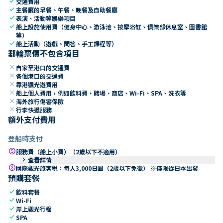
check
交通費用
check
主餐廳的早餐、午餐、晚餐及自助餐廳
check
表演、活動等娛樂項目
check
船上設施使用費（健身中心、游泳池、按摩浴缸、俱樂部休息室、圖書館
等）
check
船上活動（遊戲、問答、手工課程等）
郵輪票價不包含項目
close
自家至港口的交通費
close
各個港口的交通費
close
靠港觀光遊費用
close
船上個人費用，例如飲料費、賭場、商店、Wi-Fi、SPA、洗衣等
close
海外旅行傷害保險
close
行李快遞服務
額外支付費用
登船時支付
paid
服務費（船上小費）（2歲以下不適用）
keyboard_arrow_right
查看詳情
paid
國際觀光旅客稅：每人3,000日圓（2歲以下免徵） ※僅限從日本出發
預購套餐
check
飲料套餐
check
Wi-Fi
check
岸上觀光行程
check
SPA