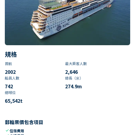
規格
首航
最大乘客人數
2002
2,646
船員人數
總長（米）
742
274.9
m
總噸位
65,542
t
郵輪票價包含項目
check
住宿費用