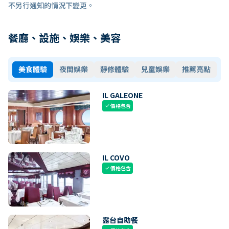
不另行通知的情況下變更。
餐廳、設施、娛樂、美容
美食體驗
夜間娛樂
靜修體驗
兒童娛樂
推薦亮點
IL GALEONE
價格包含
check
IL COVO
價格包含
check
露台自助餐