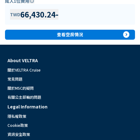
成人1位費用
info
66,430.24
-
TWD
expand_circle_right
查看空房情況
About VELTRA
關於VELTRA Cruise
常見問題
關於MSC的疑問
有關公主郵輪的問題
Legal Information
隱私權政策
Cookie政策
資訊安全政策