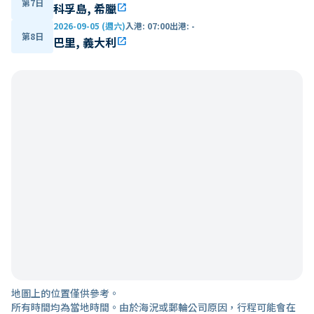
第7日
科孚島, 希臘
open_in_new
2026-09-05 (週六)
入港
:
07:00
出港
:
-
第8日
巴里, 義大利
open_in_new
地圖上的位置僅供參考。
所有時間均為當地時間。由於海況或郵輪公司原因，行程可能會在