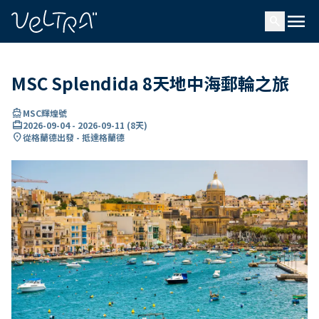
ading...
入
menu
…
search
MSC Splendida 8天地中海郵輪之旅
directions_boat
MSC輝煌號
card_travel
2026-09-04
-
2026-09-11
(
8天
)
location_on
從格蘭德出發 - 抵達格蘭德