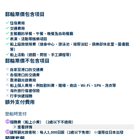
郵輪票價包含項目
check
住宿費用
check
交通費用
check
主餐廳的早餐、午餐、晚餐及自助餐廳
check
表演、活動等娛樂項目
check
船上設施使用費（健身中心、游泳池、按摩浴缸、俱樂部休息室、圖書館
等）
check
船上活動（遊戲、問答、手工課程等）
郵輪票價不包含項目
close
自家至港口的交通費
close
各個港口的交通費
close
靠港觀光遊費用
close
船上個人費用，例如飲料費、賭場、商店、Wi-Fi、SPA、洗衣等
close
海外旅行傷害保險
close
行李快遞服務
額外支付費用
登船時支付
paid
服務費（船上小費）（2歲以下不適用）
keyboard_arrow_right
查看詳情
paid
國際觀光旅客稅：每人3,000日圓（2歲以下免徵） ※僅限從日本出發
預購套餐