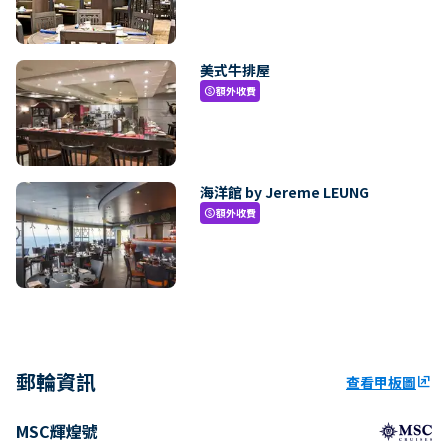
美式牛排屋
額外收費
paid
海洋館 by Jereme LEUNG
額外收費
paid
郵輪資訊
查看甲板圖
ungroup
MSC輝煌號