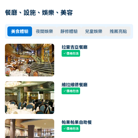
餐廳、設施、娛樂、美容
美食體驗
夜間娛樂
靜修體驗
兒童娛樂
推薦亮點
拉雷吉亞餐廳
價格包含
check
維拉維德餐廳
價格包含
check
帕果帕果自助餐
價格包含
check