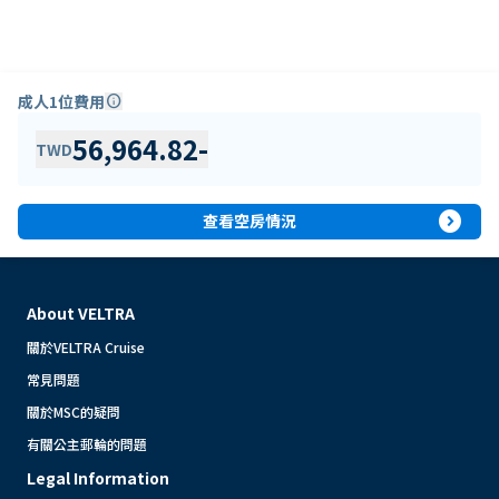
成人1位費用
info
56,964.82
-
TWD
expand_circle_right
查看空房情況
About VELTRA
關於VELTRA Cruise
常見問題
關於MSC的疑問
有關公主郵輪的問題
Legal Information