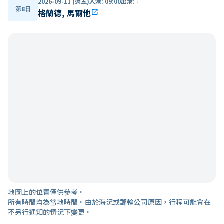
2026-09-11 (週五)
入港
:
09:00
出港
:
-
第8日
格蘭德, 馬爾他
open_in_new
地圖上的位置僅供參考。
所有時間均為當地時間。由於海況或郵輪公司原因，行程可能會在
不另行通知的情況下變更。