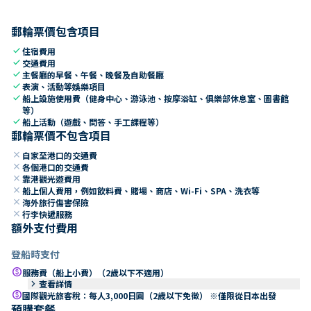
郵輪票價包含項目
check
住宿費用
check
交通費用
check
主餐廳的早餐、午餐、晚餐及自助餐廳
check
表演、活動等娛樂項目
check
船上設施使用費（健身中心、游泳池、按摩浴缸、俱樂部休息室、圖書館
等）
check
船上活動（遊戲、問答、手工課程等）
郵輪票價不包含項目
close
自家至港口的交通費
close
各個港口的交通費
close
靠港觀光遊費用
close
船上個人費用，例如飲料費、賭場、商店、Wi-Fi、SPA、洗衣等
close
海外旅行傷害保險
close
行李快遞服務
額外支付費用
登船時支付
paid
服務費（船上小費）（2歲以下不適用）
keyboard_arrow_right
查看詳情
paid
國際觀光旅客稅：每人3,000日圓（2歲以下免徵） ※僅限從日本出發
預購套餐