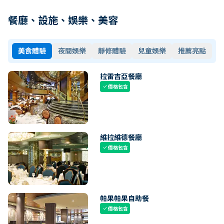
餐廳、設施、娛樂、美容
美食體驗
夜間娛樂
靜修體驗
兒童娛樂
推薦亮點
拉雷吉亞餐廳
價格包含
check
維拉維德餐廳
價格包含
check
帕果帕果自助餐
價格包含
check