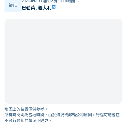
2026-09-03 (週四)
入港
:
09:00
出港
:
-
第8日
巴勒莫, 義大利
open_in_new
地圖上的位置僅供參考。
所有時間均為當地時間。由於海況或郵輪公司原因，行程可能會在
不另行通知的情況下變更。