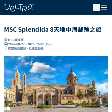
ading...
入
menu
…
search
MSC Splendida 8天地中海郵輪之旅
directions_boat
MSC輝煌號
card_travel
2026-08-27
-
2026-09-03
(
8天
)
location_on
從巴勒莫出發 - 抵達巴勒莫