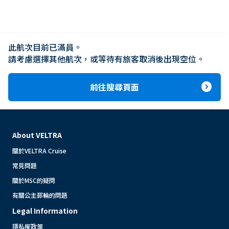
此航次目前已滿員。

請考慮選擇其他航次，或等待有旅客取消後出現空位。
expand_circle_right
前往搜尋頁面
About VELTRA
關於VELTRA Cruise
常見問題
關於MSC的疑問
有關公主郵輪的問題
Legal Information
隱私權政策