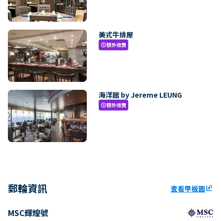
美式牛排屋
額外收費
paid
海洋館 by Jereme LEUNG
額外收費
paid
郵輪資訊
查看甲板圖
ungroup
MSC輝煌號