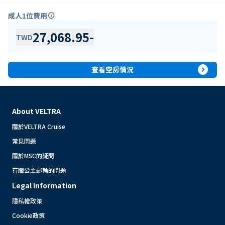
成人1位費用
info
27,068.95
-
TWD
expand_circle_right
查看空房情況
About VELTRA
關於VELTRA Cruise
常見問題
關於MSC的疑問
有關公主郵輪的問題
Legal Information
隱私權政策
Cookie政策