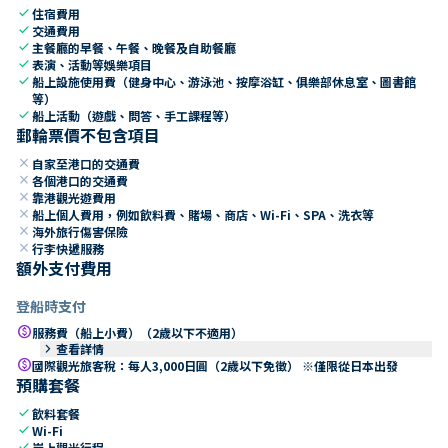
check
住宿費用
check
交通費用
check
主餐廳的早餐、午餐、晚餐及自助餐廳
check
表演、活動等娛樂項目
check
船上設施使用費（健身中心、游泳池、按摩浴缸、俱樂部休息室、圖書館
等）
check
船上活動（遊戲、問答、手工課程等）
郵輪票價不包含項目
close
自家至港口的交通費
close
各個港口的交通費
close
靠港觀光遊費用
close
船上個人費用，例如飲料費、賭場、商店、Wi-Fi、SPA、洗衣等
close
海外旅行傷害保險
close
行李快遞服務
額外支付費用
登船時支付
paid
服務費（船上小費）（2歲以下不適用）
keyboard_arrow_right
查看詳情
paid
國際觀光旅客稅：每人3,000日圓（2歲以下免徵） ※僅限從日本出發
預購套餐
check
飲料套餐
check
Wi-Fi
check
岸上觀光行程