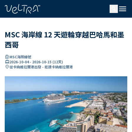
ading...
入
menu
…
search
MSC 海岸線 12 天遊輪穿越巴哈馬和墨
西哥
directions_boat
MSC海際線號
card_travel
2026-10-04
-
2026-10-15
(
12天
)
location_on
從卡納維拉爾港出發 - 抵達卡納維拉爾港