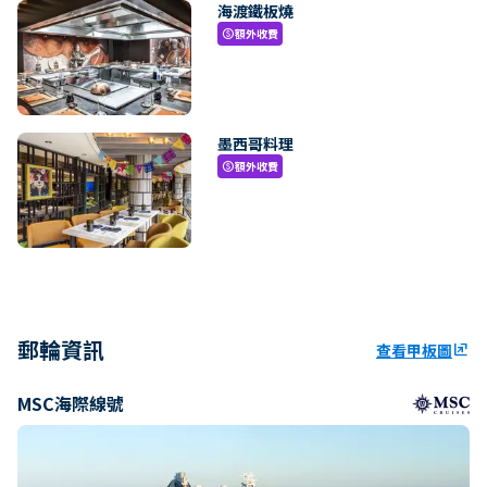
海渡鐵板燒
額外收費
paid
墨西哥料理
額外收費
paid
郵輪資訊
查看甲板圖
ungroup
MSC海際線號