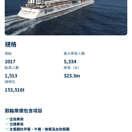
規格
首航
最大乘客人數
2017
5,334
船員人數
總長（米）
1,513
323.3
m
總噸位
153,516
t
郵輪票價包含項目
check
住宿費用
check
交通費用
check
主餐廳的早餐、午餐、晚餐及自助餐廳