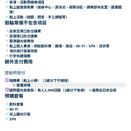
check
表演、活動等娛樂項目
check
船上設施使用費（健身中心、游泳池、按摩浴缸、俱樂部休息室、圖書館
等）
check
船上活動（遊戲、問答、手工課程等）
郵輪票價不包含項目
close
自家至港口的交通費
close
各個港口的交通費
close
靠港觀光遊費用
close
船上個人費用，例如飲料費、賭場、商店、Wi-Fi、SPA、洗衣等
close
海外旅行傷害保險
close
行李快遞服務
額外支付費用
登船時支付
paid
服務費（船上小費）（2歲以下不適用）
keyboard_arrow_right
查看詳情
paid
國際觀光旅客稅：每人3,000日圓（2歲以下免徵） ※僅限從日本出發
預購套餐
check
飲料套餐
check
Wi-Fi
check
岸上觀光行程
check
SPA