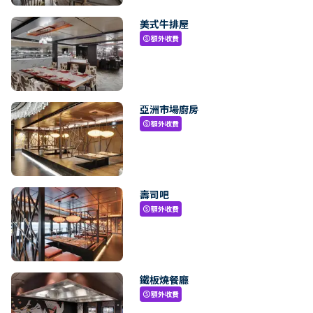
美式牛排屋
額外收費
paid
亞洲市場廚房
額外收費
paid
壽司吧
額外收費
paid
鐵板燒餐廳
額外收費
paid