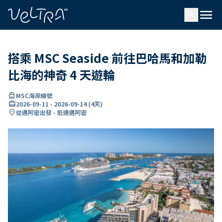
ading...
入
menu
…
search
搭乘 MSC Seaside 前往巴哈馬和加勒
比海的神奇 4 天遊輪
directions_boat
MSC海岸線號
card_travel
2026-09-11
-
2026-09-14
(
4天
)
location_on
從邁阿密出發 - 抵達邁阿密