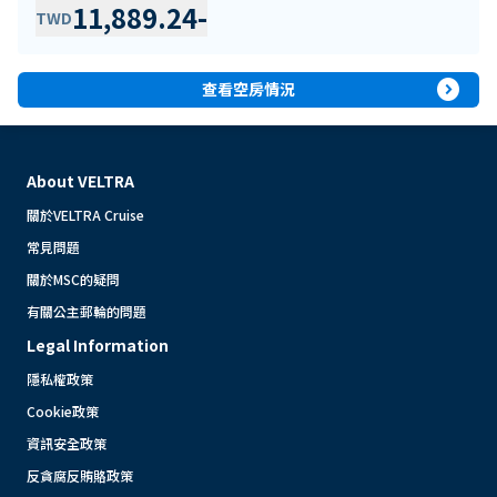
11,889.24
-
TWD
expand_circle_right
查看空房情況
About VELTRA
關於VELTRA Cruise
常見問題
關於MSC的疑問
有關公主郵輪的問題
Legal Information
隱私權政策
Cookie政策
資訊安全政策
反貪腐反賄賂政策