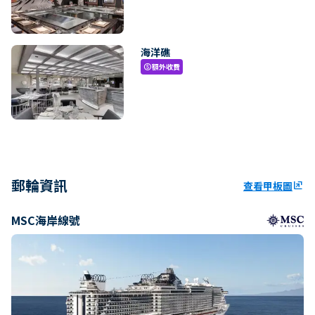
海洋礁
額外收費
paid
郵輪資訊
查看甲板圖
ungroup
MSC海岸線號