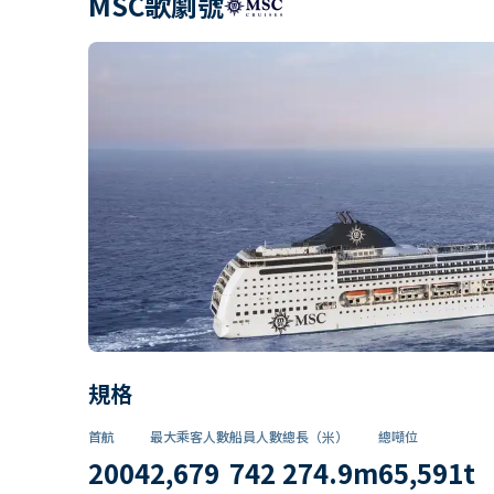
MSC歌劇號
規格
首航
最大乘客人數
船員人數
總長（米）
總噸位
2004
2,679
742
274.9
m
65,591
t