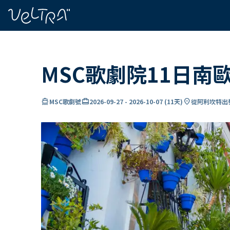
ading...
入
…
MSC歌劇院11日南
directions_boat
card_travel
location_on
MSC歌劇號
2026-09-27
-
2026-10-07
(
11天
)
從阿利坎特出發