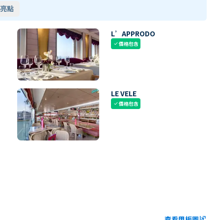
亮點
L’APPRODO
價格包含
check
LE VELE
價格包含
check
查看甲板圖
ungroup