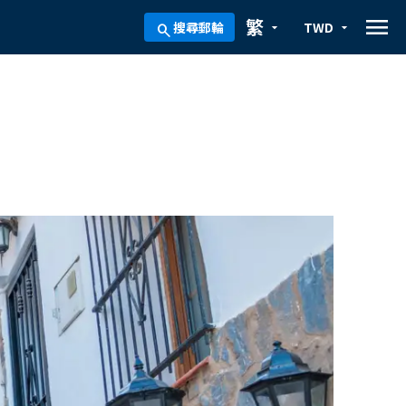
menu
繁
搜尋郵輪
TWD
arrow_drop_down
arrow_drop_down
search