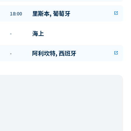
里斯本, 葡萄牙
18:00
open_in_new
海上
-
阿利坎特, 西班牙
-
open_in_new