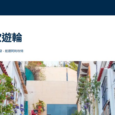
歐遊輪
 - 抵達阿利坎特