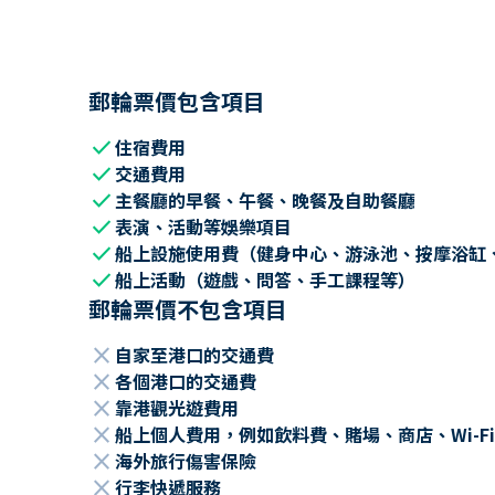
郵輪票價包含項目
check
住宿費用
check
交通費用
check
主餐廳的早餐、午餐、晚餐及自助餐廳
check
表演、活動等娛樂項目
check
船上設施使用費（健身中心、游泳池、按摩浴缸
check
船上活動（遊戲、問答、手工課程等）
郵輪票價不包含項目
close
自家至港口的交通費
close
各個港口的交通費
close
靠港觀光遊費用
close
船上個人費用，例如飲料費、賭場、商店、Wi-Fi
close
海外旅行傷害保險
close
行李快遞服務