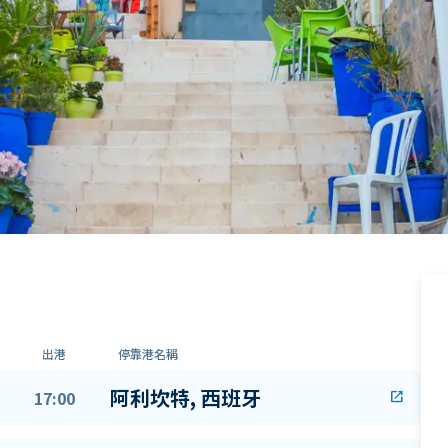
出港
停靠港名稱
阿利坎特, 西班牙
17:00
open_in_new