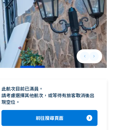
keyboard_arrow_left
keyboard_arrow_right
Previous slide
Next slide
此航次目前已滿員。

請考慮選擇其他航次，或等待有旅客取消後出
現空位。
expand_circle_right
前往搜尋頁面