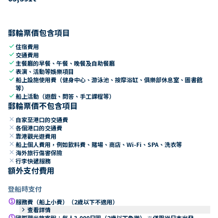
郵輪票價包含項目
check
住宿費用
check
交通費用
check
主餐廳的早餐、午餐、晚餐及自助餐廳
check
表演、活動等娛樂項目
check
船上設施使用費（健身中心、游泳池、按摩浴缸、俱樂部休息室、圖書館
等）
check
船上活動（遊戲、問答、手工課程等）
郵輪票價不包含項目
close
自家至港口的交通費
close
各個港口的交通費
close
靠港觀光遊費用
close
船上個人費用，例如飲料費、賭場、商店、Wi-Fi、SPA、洗衣等
close
海外旅行傷害保險
close
行李快遞服務
額外支付費用
登船時支付
paid
服務費（船上小費）（2歲以下不適用）
keyboard_arrow_right
查看詳情
paid
國際觀光旅客稅：每人3,000日圓（2歲以下免徵） ※僅限從日本出發