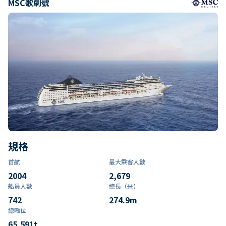
MSC歌劇號
規格
首航
最大乘客人數
2004
2,679
船員人數
總長（米）
742
274.9
m
總噸位
65,591
t