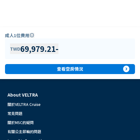
成人1位費用
info
69,979.21
-
TWD
expand_circle_right
查看空房情況
About VELTRA
關於VELTRA Cruise
常見問題
關於MSC的疑問
有關公主郵輪的問題