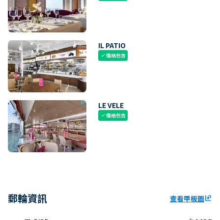
IL PATIO
價格包含
check
LE VELE
價格包含
check
郵輪資訊
查看甲板圖
ungroup