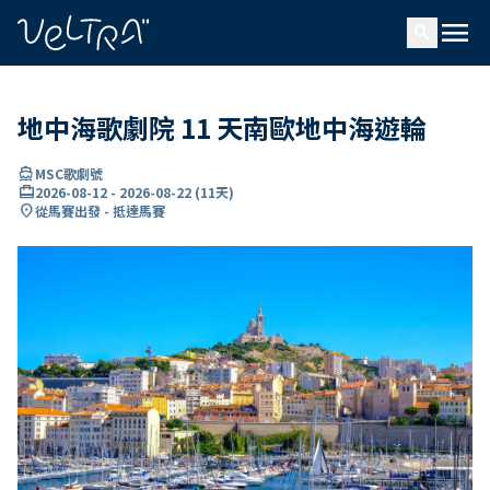
ading...
入
menu
…
search
地中海歌劇院 11 天南歐地中海遊輪
directions_boat
MSC歌劇號
card_travel
2026-08-12
-
2026-08-22
(
11天
)
location_on
從馬賽出發 - 抵達馬賽