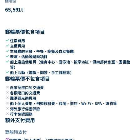
總噸位
65,591
t
郵輪票價包含項目
check
住宿費用
check
交通費用
check
主餐廳的早餐、午餐、晚餐及自助餐廳
check
表演、活動等娛樂項目
check
船上設施使用費（健身中心、游泳池、按摩浴缸、俱樂部休息室、圖書館
等）
check
船上活動（遊戲、問答、手工課程等）
郵輪票價不包含項目
close
自家至港口的交通費
close
各個港口的交通費
close
靠港觀光遊費用
close
船上個人費用，例如飲料費、賭場、商店、Wi-Fi、SPA、洗衣等
close
海外旅行傷害保險
close
行李快遞服務
額外支付費用
登船時支付
paid