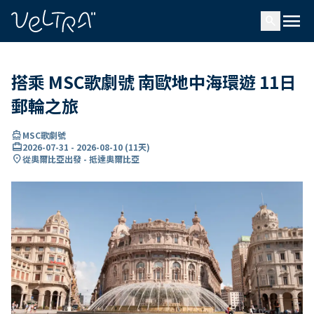
ading...
入
menu
…
search
搭乘 MSC歌劇號 南歐地中海環遊 11日
郵輪之旅
directions_boat
MSC歌劇號
card_travel
2026-07-31
-
2026-08-10
(
11天
)
location_on
從奧爾比亞出發 - 抵達奧爾比亞