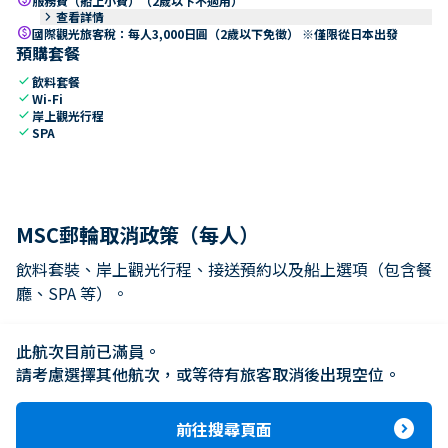
服務費（船上小費）（2歲以下不適用）
keyboard_arrow_right
查看詳情
paid
國際觀光旅客稅：每人3,000日圓（2歲以下免徵） ※僅限從日本出發
預購套餐
check
飲料套餐
check
Wi-Fi
check
岸上觀光行程
check
SPA
MSC郵輪取消政策（每人）
飲料套裝、岸上觀光行程、接送預約以及船上選項（包含餐
廳、SPA 等）。
keyboard_arrow_right
14晚以下（不含MSC遊艇會）
此航次目前已滿員。

keyboard_arrow_right
請考慮選擇其他航次，或等待有旅客取消後出現空位。
MSC遊艇會 – 14晚及以下
keyboard_arrow_right
15晚以上的郵輪行程
expand_circle_right
前往搜尋頁面
keyboard_arrow_right
2026年環球郵輪