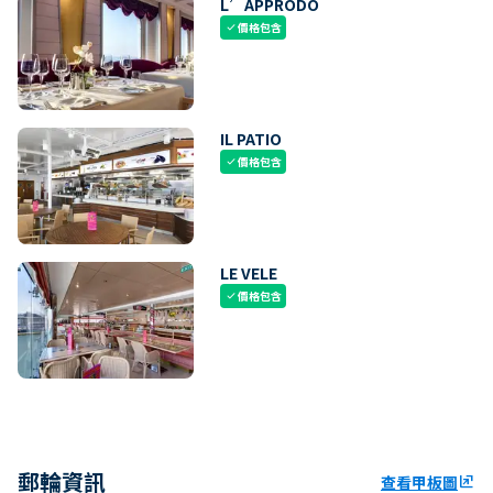
L’APPRODO
價格包含
check
IL PATIO
價格包含
check
LE VELE
價格包含
check
郵輪資訊
查看甲板圖
ungroup