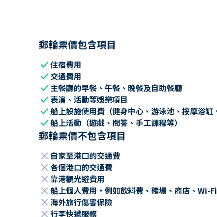
郵輪票價包含項目
check
住宿費用
check
交通費用
check
主餐廳的早餐、午餐、晚餐及自助餐廳
check
表演、活動等娛樂項目
check
船上設施使用費（健身中心、游泳池、按摩浴缸
check
船上活動（遊戲、問答、手工課程等）
郵輪票價不包含項目
close
自家至港口的交通費
close
各個港口的交通費
close
靠港觀光遊費用
close
船上個人費用，例如飲料費、賭場、商店、Wi-Fi
close
海外旅行傷害保險
close
行李快遞服務