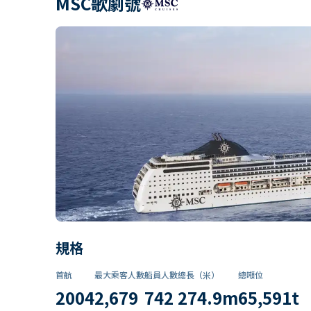
MSC歌劇號
規格
首航
最大乘客人數
船員人數
總長（米）
總噸位
2004
2,679
742
274.9
m
65,591
t