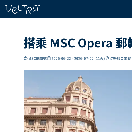
ading...
入
…
搭乘 MSC Opera
directions_boat
card_travel
location_on
MSC歌劇號
2026-06-22
-
2026-07-02
(
11天
)
從熱那亞出發 