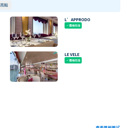
亮點
L’APPRODO
價格包含
check
LE VELE
價格包含
check
查看甲板圖
ungroup