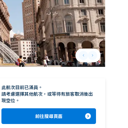
keyboard_arrow_left
keyboard_arrow_right
Previous slide
Next slide
此航次目前已滿員。

請考慮選擇其他航次，或等待有旅客取消後出
現空位。
expand_circle_right
前往搜尋頁面