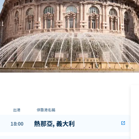
出港
停靠港名稱
熱那亞, 義大利
18:00
open_in_new