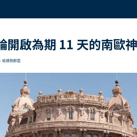
 郵輪開啟為期 11 天的南
- 抵達熱那亞