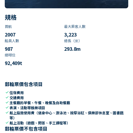
規格
首航
最大乘客人數
2007
3,223
船員人數
總長（米）
987
293.8
m
總噸位
92,409
t
郵輪票價包含項目
check
住宿費用
check
交通費用
check
主餐廳的早餐、午餐、晚餐及自助餐廳
check
表演、活動等娛樂項目
check
船上設施使用費（健身中心、游泳池、按摩浴缸、俱樂部休息室、圖書館
等）
check
船上活動（遊戲、問答、手工課程等）
郵輪票價不包含項目