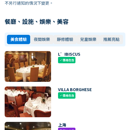
不另行通知的情況下變更。
餐廳、設施、娛樂、美容
美食體驗
夜間娛樂
靜修體驗
兒童娛樂
推薦亮點
L’IBISCUS
價格包含
check
VILLA BORGHESE
價格包含
check
上海