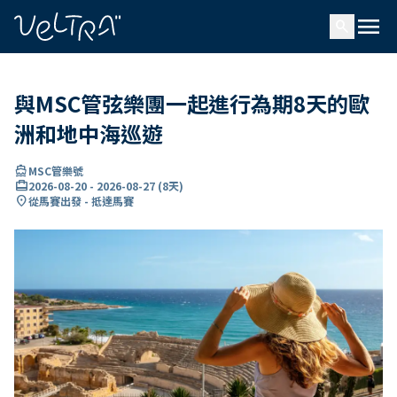
ading...
入
menu
…
search
與MSC管弦樂團一起進行為期8天的歐
洲和地中海巡遊
directions_boat
MSC管樂號
card_travel
2026-08-20
-
2026-08-27
(
8天
)
location_on
從馬賽出發 - 抵達馬賽