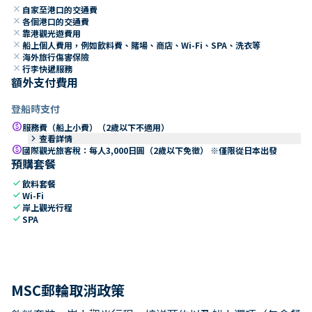
close
自家至港口的交通費
close
各個港口的交通費
close
靠港觀光遊費用
close
船上個人費用，例如飲料費、賭場、商店、Wi-Fi、SPA、洗衣等
close
海外旅行傷害保險
close
行李快遞服務
額外支付費用
登船時支付
paid
服務費（船上小費）（2歲以下不適用）
keyboard_arrow_right
查看詳情
paid
國際觀光旅客稅：每人3,000日圓（2歲以下免徵） ※僅限從日本出發
預購套餐
check
飲料套餐
check
Wi-Fi
check
岸上觀光行程
check
SPA
MSC郵輪取消政策