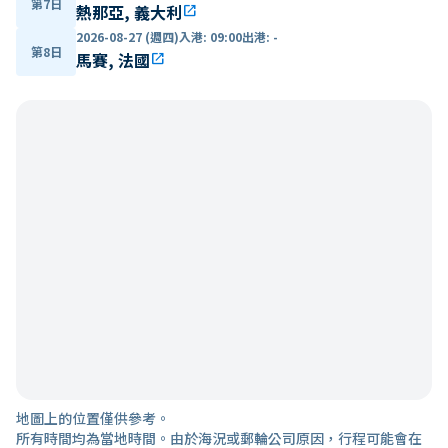
第7日
熱那亞, 義大利
open_in_new
2026-08-27 (週四)
入港
:
09:00
出港
:
-
第8日
馬賽, 法國
open_in_new
地圖上的位置僅供參考。
所有時間均為當地時間。由於海況或郵輪公司原因，行程可能會在