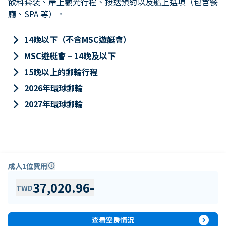
飲料套裝、岸上觀光行程、接送預約以及船上選項（包含餐
廳、SPA 等）。
keyboard_arrow_right
14晚以下（不含MSC遊艇會）
keyboard_arrow_right
MSC遊艇會 – 14晚及以下
keyboard_arrow_right
15晚以上的郵輪行程
keyboard_arrow_right
2026年環球郵輪
keyboard_arrow_right
2027年環球郵輪
成人1位費用
info
37,020.96
-
TWD
expand_circle_right
查看空房情況