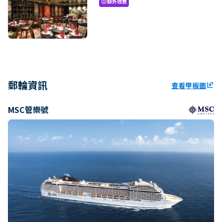
額外收費
paid
郵輪資訊
查看甲板圖
ungroup
MSC管樂號