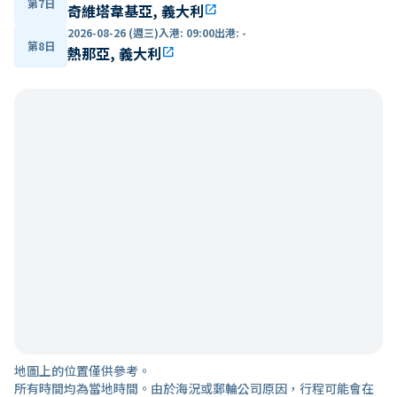
第7日
奇維塔韋基亞, 義大利
open_in_new
2026-08-26 (週三)
入港
:
09:00
出港
:
-
第8日
熱那亞, 義大利
open_in_new
地圖上的位置僅供參考。
所有時間均為當地時間。由於海況或郵輪公司原因，行程可能會在