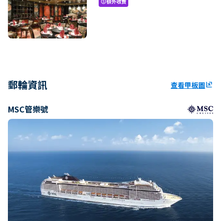
額外收費
paid
郵輪資訊
查看甲板圖
ungroup
MSC管樂號