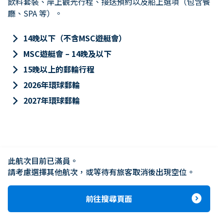
飲料套裝、岸上觀光行程、接送預約以及船上選項（包含餐
廳、SPA 等）。
keyboard_arrow_right
14晚以下（不含MSC遊艇會）
keyboard_arrow_right
MSC遊艇會 – 14晚及以下
keyboard_arrow_right
15晚以上的郵輪行程
keyboard_arrow_right
2026年環球郵輪
keyboard_arrow_right
2027年環球郵輪
此航次目前已滿員。

請考慮選擇其他航次，或等待有旅客取消後出現空位。
expand_circle_right
前往搜尋頁面