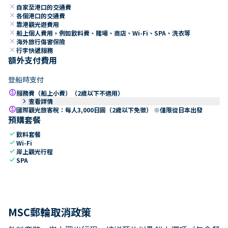
close
自家至港口的交通費
close
各個港口的交通費
close
靠港觀光遊費用
close
船上個人費用，例如飲料費、賭場、商店、Wi-Fi、SPA、洗衣等
close
海外旅行傷害保險
close
行李快遞服務
額外支付費用
登船時支付
paid
服務費（船上小費）（2歲以下不適用）
keyboard_arrow_right
查看詳情
paid
國際觀光旅客稅：每人3,000日圓（2歲以下免徵） ※僅限從日本出發
預購套餐
check
飲料套餐
check
Wi-Fi
check
岸上觀光行程
check
SPA
MSC郵輪取消政策