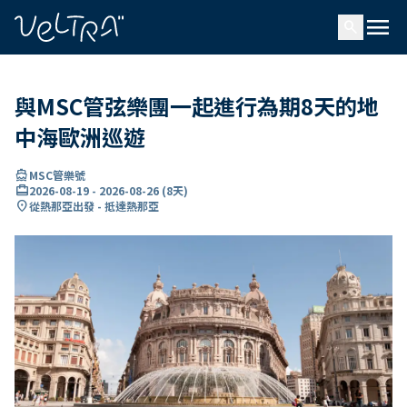
ading...
入
menu
…
search
與MSC管弦樂團一起進行為期8天的地
中海歐洲巡遊
directions_boat
MSC管樂號
card_travel
2026-08-19
-
2026-08-26
(
8天
)
location_on
從熱那亞出發 - 抵達熱那亞