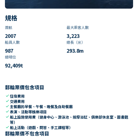
規格
首航
最大乘客人數
2007
3,223
船員人數
總長（米）
987
293.8
m
總噸位
92,409
t
郵輪票價包含項目
check
住宿費用
check
交通費用
check
主餐廳的早餐、午餐、晚餐及自助餐廳
check
表演、活動等娛樂項目
check
船上設施使用費（健身中心、游泳池、按摩浴缸、俱樂部休息室、圖書館
等）
check
船上活動（遊戲、問答、手工課程等）
郵輪票價不包含項目