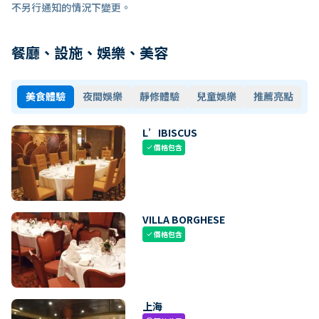
不另行通知的情況下變更。
餐廳、設施、娛樂、美容
美食體驗
夜間娛樂
靜修體驗
兒童娛樂
推薦亮點
L’IBISCUS
價格包含
check
VILLA BORGHESE
價格包含
check
上海