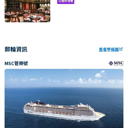
額外收費
paid
郵輪資訊
查看甲板圖
ungroup
MSC管樂號