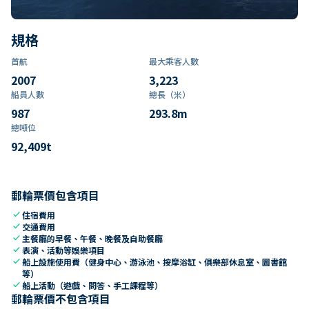
規格
首航
最大乘客人數
2007
3,223
船員人數
總長（米）
987
293.8
m
總噸位
92,409
t
郵輪票價包含項目
check
住宿費用
check
交通費用
check
主餐廳的早餐、午餐、晚餐及自助餐廳
check
表演、活動等娛樂項目
check
船上設施使用費（健身中心、游泳池、按摩浴缸、俱樂部休息室、圖書館
等）
check
船上活動（遊戲、問答、手工課程等）
郵輪票價不包含項目