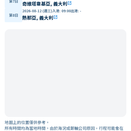
第7日
奇維塔韋基亞, 義大利
open_in_new
2026-08-12 (週三)
入港
:
09:00
出港
:
-
第8日
熱那亞, 義大利
open_in_new
地圖上的位置僅供參考。
所有時間均為當地時間。由於海況或郵輪公司原因，行程可能會在