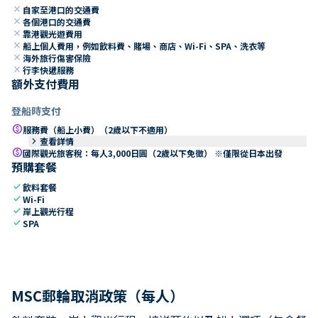
close
自家至港口的交通費
close
各個港口的交通費
close
靠港觀光遊費用
close
船上個人費用，例如飲料費、賭場、商店、Wi-Fi、SPA、洗衣等
close
海外旅行傷害保險
close
行李快遞服務
額外支付費用
登船時支付
paid
服務費（船上小費）（2歲以下不適用）
keyboard_arrow_right
查看詳情
paid
國際觀光旅客稅：每人3,000日圓（2歲以下免徵） ※僅限從日本出發
預購套餐
check
飲料套餐
check
Wi-Fi
check
岸上觀光行程
check
SPA
MSC郵輪取消政策（每人）