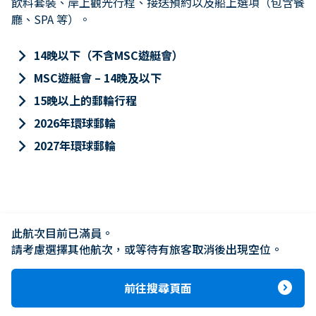
飲料套裝、岸上觀光行程、接送預約以及船上選項（包含餐
廳、SPA 等）。
keyboard_arrow_right
14晚以下（不含MSC遊艇會）
keyboard_arrow_right
MSC遊艇會 – 14晚及以下
keyboard_arrow_right
15晚以上的郵輪行程
keyboard_arrow_right
2026年環球郵輪
keyboard_arrow_right
2027年環球郵輪
此航次目前已滿員。

請考慮選擇其他航次，或等待有旅客取消後出現空位。
expand_circle_right
前往搜尋頁面