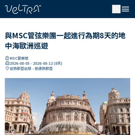
ading...
入
menu
…
search
與MSC管弦樂團一起進行為期8天的地
中海歐洲巡遊
directions_boat
MSC管樂號
card_travel
2026-08-05
-
2026-08-12
(
8天
)
location_on
從熱那亞出發 - 抵達熱那亞