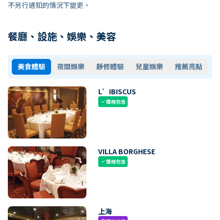
不另行通知的情況下變更。
餐廳、設施、娛樂、美容
美食體驗
夜間娛樂
靜修體驗
兒童娛樂
推薦亮點
L’IBISCUS
價格包含
check
VILLA BORGHESE
價格包含
check
上海