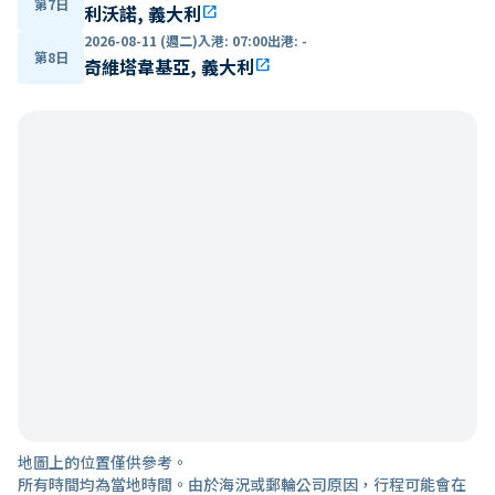
第7日
利沃諾, 義大利
open_in_new
2026-08-11 (週二)
入港
:
07:00
出港
:
-
第8日
奇維塔韋基亞, 義大利
open_in_new
地圖上的位置僅供參考。
所有時間均為當地時間。由於海況或郵輪公司原因，行程可能會在