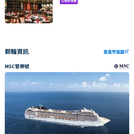
額外收費
paid
郵輪資訊
查看甲板圖
ungroup
MSC管樂號