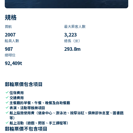
規格
首航
最大乘客人數
2007
3,223
船員人數
總長（米）
987
293.8
m
總噸位
92,409
t
郵輪票價包含項目
check
住宿費用
check
交通費用
check
主餐廳的早餐、午餐、晚餐及自助餐廳
check
表演、活動等娛樂項目
check
船上設施使用費（健身中心、游泳池、按摩浴缸、俱樂部休息室、圖書館
等）
check
船上活動（遊戲、問答、手工課程等）
郵輪票價不包含項目