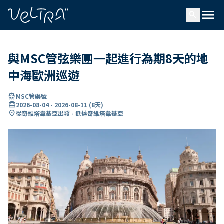
ading...
入
menu
…
search
與MSC管弦樂團一起進行為期8天的地
中海歐洲巡遊
directions_boat
MSC管樂號
card_travel
2026-08-04
-
2026-08-11
(
8天
)
location_on
從奇維塔韋基亞出發 - 抵達奇維塔韋基亞