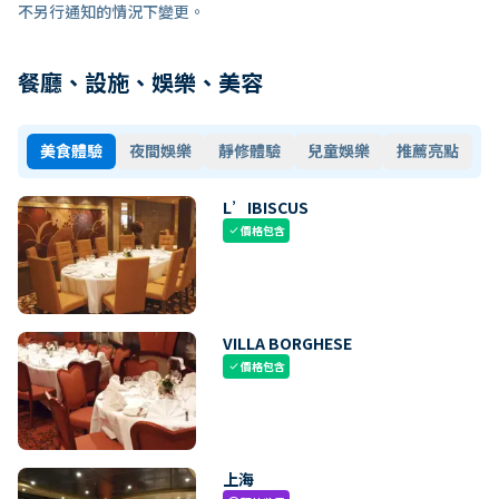
不另行通知的情況下變更。
餐廳、設施、娛樂、美容
美食體驗
夜間娛樂
靜修體驗
兒童娛樂
推薦亮點
L’IBISCUS
價格包含
check
VILLA BORGHESE
價格包含
check
上海