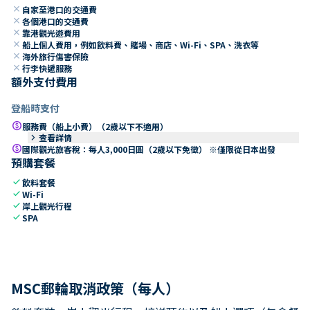
close
自家至港口的交通費
close
各個港口的交通費
close
靠港觀光遊費用
close
船上個人費用，例如飲料費、賭場、商店、Wi-Fi、SPA、洗衣等
close
海外旅行傷害保險
close
行李快遞服務
額外支付費用
登船時支付
paid
服務費（船上小費）（2歲以下不適用）
keyboard_arrow_right
查看詳情
paid
國際觀光旅客稅：每人3,000日圓（2歲以下免徵） ※僅限從日本出發
預購套餐
check
飲料套餐
check
Wi-Fi
check
岸上觀光行程
check
SPA
MSC郵輪取消政策（每人）