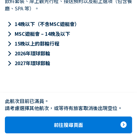
飲料套裝、岸上觀光行程、接送預約以及船上選項（包含餐
廳、SPA 等）。
keyboard_arrow_right
14晚以下（不含MSC遊艇會）
keyboard_arrow_right
MSC遊艇會 – 14晚及以下
keyboard_arrow_right
15晚以上的郵輪行程
keyboard_arrow_right
2026年環球郵輪
keyboard_arrow_right
2027年環球郵輪
此航次目前已滿員。

請考慮選擇其他航次，或等待有旅客取消後出現空位。
expand_circle_right
前往搜尋頁面