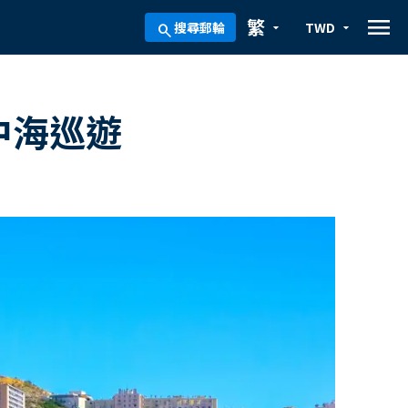
menu
繁
搜尋郵輪
TWD
arrow_drop_down
arrow_drop_down
search
中海巡遊