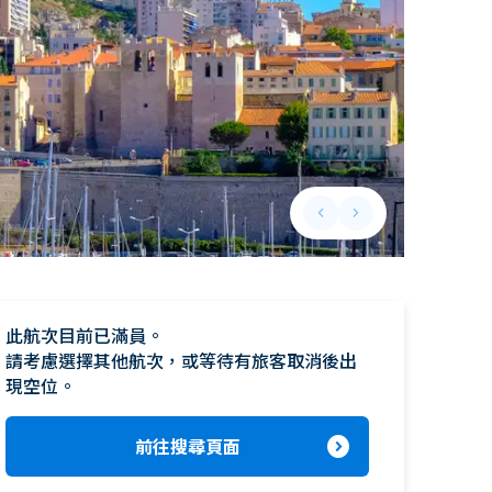
keyboard_arrow_left
keyboard_arrow_right
Previous slide
Next slide
此航次目前已滿員。

請考慮選擇其他航次，或等待有旅客取消後出
現空位。
expand_circle_right
前往搜尋頁面