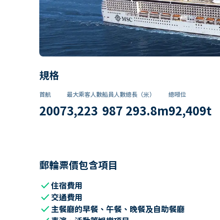
規格
首航
最大乘客人數
船員人數
總長（米）
總噸位
2007
3,223
987
293.8
m
92,409
t
郵輪票價包含項目
check
住宿費用
check
交通費用
check
主餐廳的早餐、午餐、晚餐及自助餐廳