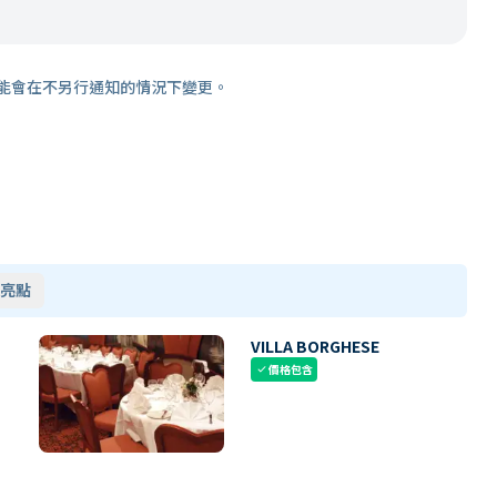
能會在不另行通知的情況下變更。
亮點
VILLA BORGHESE
價格包含
check