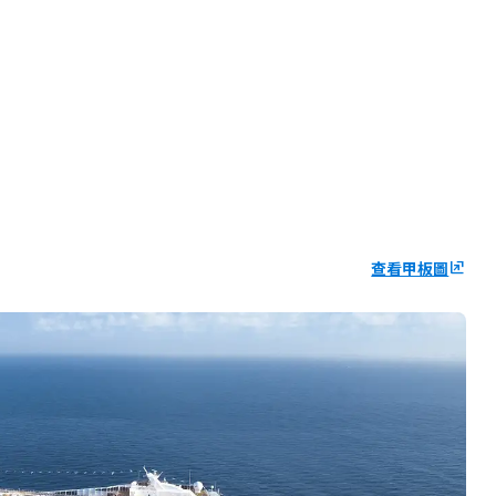
查看甲板圖
ungroup