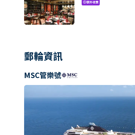
額外收費
paid
郵輪資訊
MSC管樂號