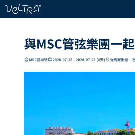
ading...
入
…
與MSC管弦樂團一
directions_boat
card_travel
location_on
MSC管樂號
2026-07-16
-
2026-07-23
(
8天
)
從馬賽出發 - 