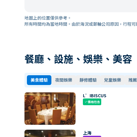
地圖上的位置僅供參考。
所有時間均為當地時間。由於海況或郵輪公司原因，行程可
餐廳、設施、娛樂、美容
美食體驗
夜間娛樂
靜修體驗
兒童娛樂
推薦
L’IBISCUS
價格包含
check
上海