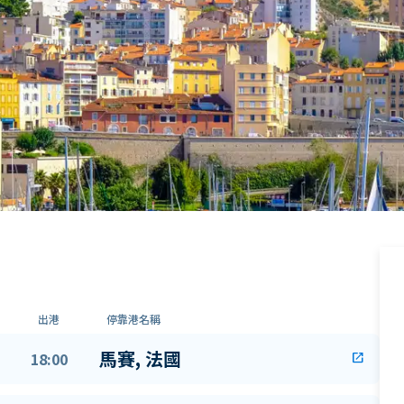
出港
停靠港名稱
馬賽, 法國
18:00
open_in_new