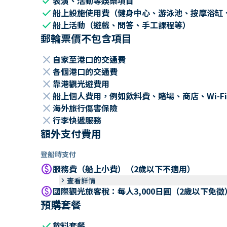
check
表演、活動等娛樂項目
check
船上設施使用費（健身中心、游泳池、按摩浴缸
check
船上活動（遊戲、問答、手工課程等）
郵輪票價不包含項目
close
自家至港口的交通費
close
各個港口的交通費
close
靠港觀光遊費用
close
船上個人費用，例如飲料費、賭場、商店、Wi-Fi
close
海外旅行傷害保險
close
行李快遞服務
額外支付費用
登船時支付
paid
服務費（船上小費）（2歲以下不適用）
keyboard_arrow_right
查看詳情
paid
國際觀光旅客稅：每人3,000日圓（2歲以下免徵
預購套餐
check
飲料套餐