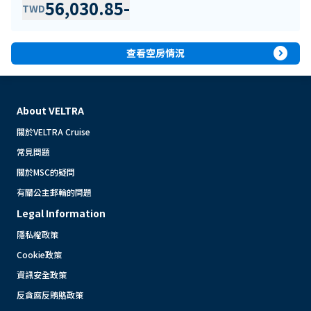
56,030.85
-
TWD
expand_circle_right
查看空房情況
About VELTRA
關於VELTRA Cruise
常見問題
關於MSC的疑問
有關公主郵輪的問題
Legal Information
隱私權政策
Cookie政策
資訊安全政策
反貪腐反賄賂政策