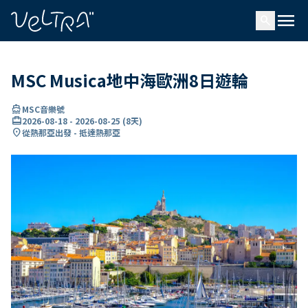
ading...
入
menu
…
search
MSC Musica地中海歐洲8日遊輪
directions_boat
MSC音樂號
card_travel
2026-08-18
-
2026-08-25
(
8天
)
location_on
從熱那亞出發 - 抵達熱那亞