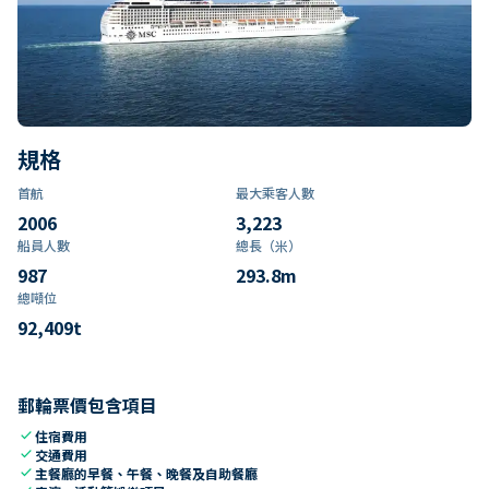
規格
首航
最大乘客人數
2006
3,223
船員人數
總長（米）
987
293.8
m
總噸位
92,409
t
郵輪票價包含項目
check
住宿費用
check
交通費用
check
主餐廳的早餐、午餐、晚餐及自助餐廳