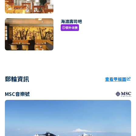
海渡壽司吧
額外收費
paid
郵輪資訊
查看甲板圖
ungroup
MSC音樂號