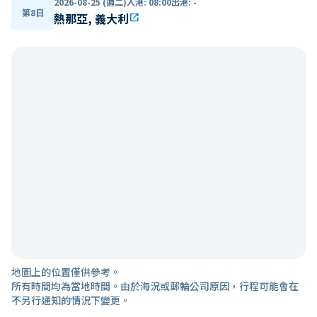
2026-08-25 (週二)
入港
:
08:00
出港
:
-
第8日
熱那亞, 義大利
open_in_new
地圖上的位置僅供參考。
所有時間均為當地時間。由於海況或郵輪公司原因，行程可能會在
不另行通知的情況下變更。