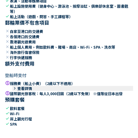
check
表演、活動等娛樂項目
check
船上設施使用費（健身中心、游泳池、按摩浴缸、俱樂部休息室、圖書館
等）
check
船上活動（遊戲、問答、手工課程等）
郵輪票價不包含項目
close
自家至港口的交通費
close
各個港口的交通費
close
靠港觀光遊費用
close
船上個人費用，例如飲料費、賭場、商店、Wi-Fi、SPA、洗衣等
close
海外旅行傷害保險
close
行李快遞服務
額外支付費用
登船時支付
paid
服務費（船上小費）（2歲以下不適用）
keyboard_arrow_right
查看詳情
paid
國際觀光旅客稅：每人3,000日圓（2歲以下免徵） ※僅限從日本出發
預購套餐
check
飲料套餐
check
Wi-Fi
check
岸上觀光行程
check
SPA