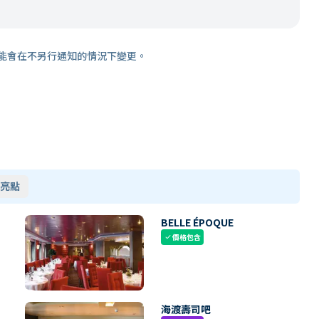
能會在不另行通知的情況下變更。
亮點
BELLE ÉPOQUE
價格包含
check
海渡壽司吧