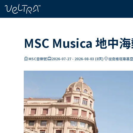
ading...
入
…
MSC Musica 地中海
directions_boat
card_travel
location_on
MSC音樂號
2026-07-27
-
2026-08-03
(
8天
)
從奇維塔韋基亞