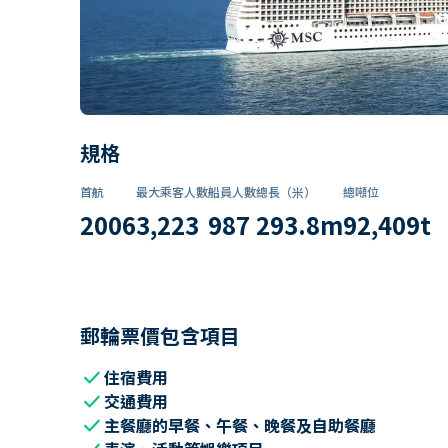
規格
首航
最大乘客人數
船員人數
總長（米）
總噸位
2006
3,223
987
293.8
m
92,409
t
郵輪票價包含項目
check
住宿費用
check
交通費用
check
主餐廳的早餐、午餐、晚餐及自助餐廳