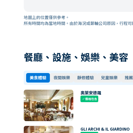
地圖上的位置僅供參考。
所有時間均為當地時間。由於海況或郵輪公司原因，行程可
餐廳、設施、娛樂、美容
美食體驗
夜間娛樂
靜修體驗
兒童娛樂
推薦
奧萊安德羅
價格包含
check
GLI ARCHI & IL GIARDINO