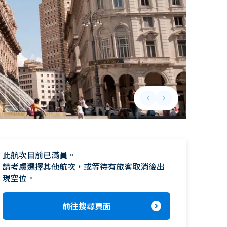
keyboard_arrow_left
keyboard_arrow_right
Previous slide
Next slide
此航次目前已滿員。

請考慮選擇其他航次，或等待有旅客取消後出
現空位。
expand_circle_right
前往搜尋頁面