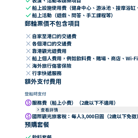
check
表演、活動等娛樂項目
check
船上設施使用費（健身中心、游泳池、按摩浴缸
check
船上活動（遊戲、問答、手工課程等）
郵輪票價不包含項目
close
自家至港口的交通費
close
各個港口的交通費
close
靠港觀光遊費用
close
船上個人費用，例如飲料費、賭場、商店、Wi-Fi
close
海外旅行傷害保險
close
行李快遞服務
額外支付費用
登船時支付
paid
服務費（船上小費）（2歲以下不適用）
keyboard_arrow_right
查看詳情
paid
國際觀光旅客稅：每人3,000日圓（2歲以下免徵
預購套餐
check
飲料套餐