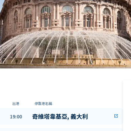
出港
停靠港名稱
奇維塔韋基亞, 義大利
19:00
open_in_new