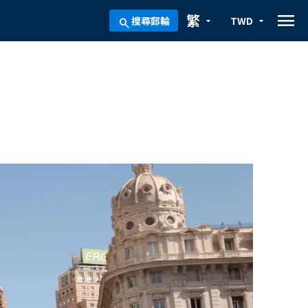
menu
繁
搜尋郵輪
TWD
arrow_drop_down
arrow_drop_down
search