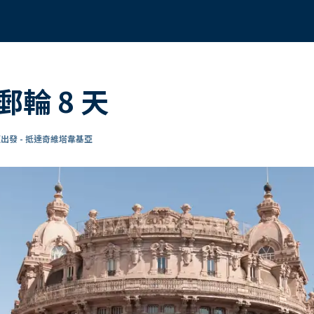
郵輪 8 天
出發 - 抵達奇維塔韋基亞