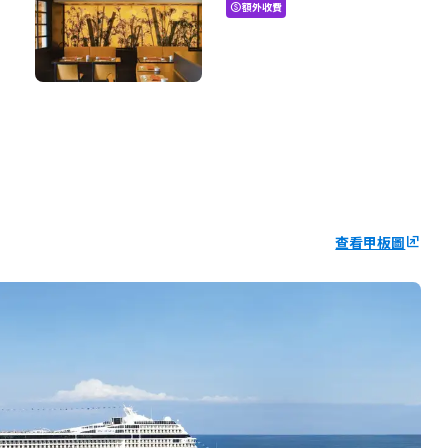
額外收費
paid
查看甲板圖
ungroup