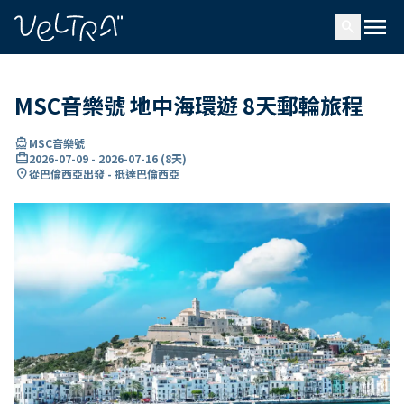
ading...
入
menu
…
search
MSC音樂號 地中海環遊 8天郵輪旅程
directions_boat
MSC音樂號
card_travel
2026-07-09
-
2026-07-16
(
8天
)
location_on
從巴倫西亞出發 - 抵達巴倫西亞