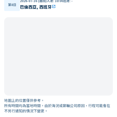
2026-07-16 (週四)
入港
:
10:00
出港
:
-
第8日
巴倫西亞, 西班牙
open_in_new
地圖上的位置僅供參考。
所有時間均為當地時間。由於海況或郵輪公司原因，行程可能會在
不另行通知的情況下變更。