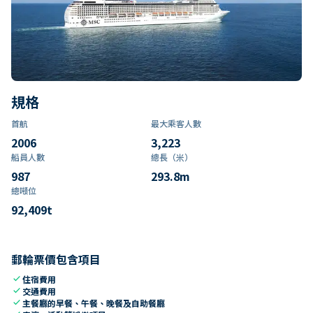
規格
首航
最大乘客人數
2006
3,223
船員人數
總長（米）
987
293.8
m
總噸位
92,409
t
郵輪票價包含項目
check
住宿費用
check
交通費用
check
主餐廳的早餐、午餐、晚餐及自助餐廳