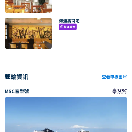
海渡壽司吧
額外收費
paid
郵輪資訊
查看甲板圖
ungroup
MSC音樂號