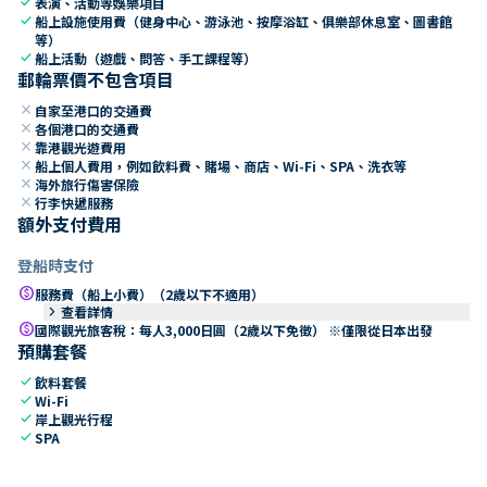
check
表演、活動等娛樂項目
check
船上設施使用費（健身中心、游泳池、按摩浴缸、俱樂部休息室、圖書館
等）
check
船上活動（遊戲、問答、手工課程等）
郵輪票價不包含項目
close
自家至港口的交通費
close
各個港口的交通費
close
靠港觀光遊費用
close
船上個人費用，例如飲料費、賭場、商店、Wi-Fi、SPA、洗衣等
close
海外旅行傷害保險
close
行李快遞服務
額外支付費用
登船時支付
paid
服務費（船上小費）（2歲以下不適用）
keyboard_arrow_right
查看詳情
paid
國際觀光旅客稅：每人3,000日圓（2歲以下免徵） ※僅限從日本出發
預購套餐
check
飲料套餐
check
Wi-Fi
check
岸上觀光行程
check
SPA