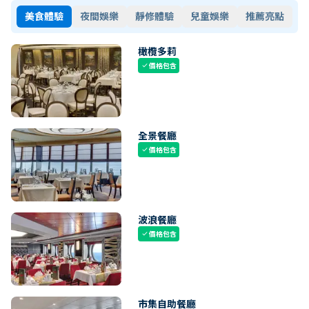
美食體驗
夜間娛樂
靜修體驗
兒童娛樂
推薦亮點
橄欖多莉
價格包含
check
全景餐廳
價格包含
check
波浪餐廳
價格包含
check
市集自助餐廳