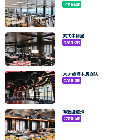
價格包含
check
美式牛排屋
額外收費
paid
360°旋轉木馬劇院
額外收費
paid
海渡鐵板燒
額外收費
paid