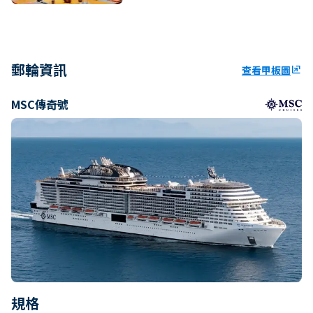
郵輪資訊
查看甲板圖
ungroup
MSC傳奇號
規格