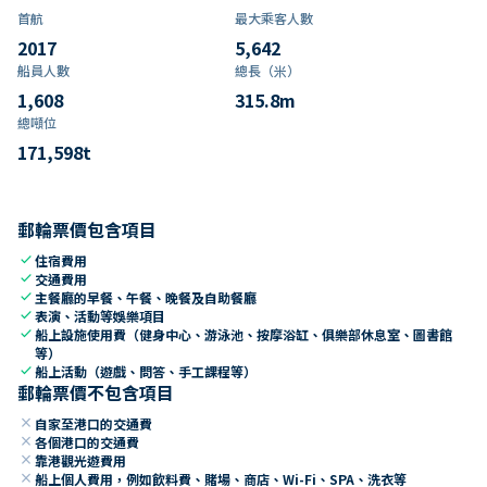
首航
最大乘客人數
2017
5,642
船員人數
總長（米）
1,608
315.8
m
總噸位
171,598
t
郵輪票價包含項目
check
住宿費用
check
交通費用
check
主餐廳的早餐、午餐、晚餐及自助餐廳
check
表演、活動等娛樂項目
check
船上設施使用費（健身中心、游泳池、按摩浴缸、俱樂部休息室、圖書館
等）
check
船上活動（遊戲、問答、手工課程等）
郵輪票價不包含項目
close
自家至港口的交通費
close
各個港口的交通費
close
靠港觀光遊費用
close
船上個人費用，例如飲料費、賭場、商店、Wi-Fi、SPA、洗衣等