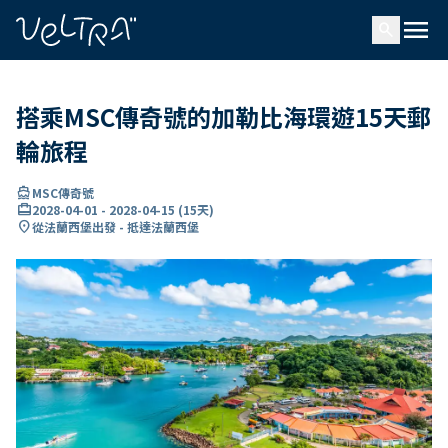
ading...
入
menu
…
search
搭乘MSC傳奇號的加勒比海環遊15天郵
輪旅程
directions_boat
MSC傳奇號
card_travel
2028-04-01
-
2028-04-15
(
15天
)
location_on
從法蘭西堡出發 - 抵達法蘭西堡