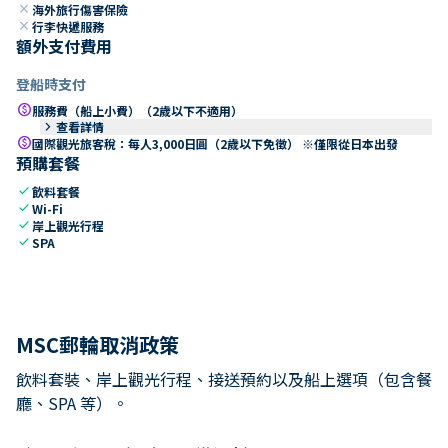
close
海外旅行傷害保險
close
行李快遞服務
額外支付費用
登船時支付
paid
服務費（船上小費）（2歲以下不適用）
keyboard_arrow_right
查看詳情
paid
國際觀光旅客稅：每人3,000日圓（2歲以下免徵） ※僅限從日本出發
預購套餐
check
飲料套餐
check
Wi-Fi
check
岸上觀光行程
check
SPA
MSC郵輪取消政策
飲料套裝、岸上觀光行程、接送預約以及船上選項（包含餐
廳、SPA 等）。