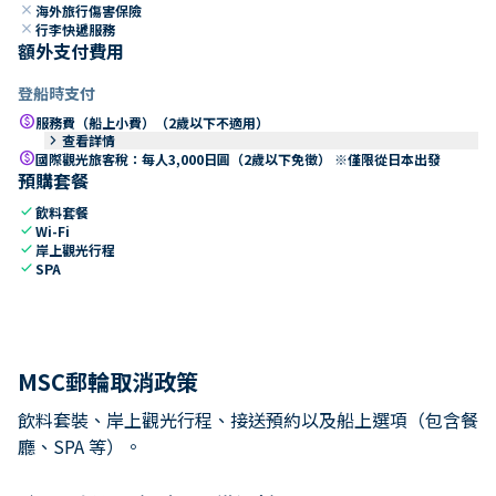
close
海外旅行傷害保險
close
行李快遞服務
額外支付費用
登船時支付
paid
服務費（船上小費）（2歲以下不適用）
keyboard_arrow_right
查看詳情
paid
國際觀光旅客稅：每人3,000日圓（2歲以下免徵） ※僅限從日本出發
預購套餐
check
飲料套餐
check
Wi-Fi
check
岸上觀光行程
check
SPA
MSC郵輪取消政策
飲料套裝、岸上觀光行程、接送預約以及船上選項（包含餐
廳、SPA 等）。