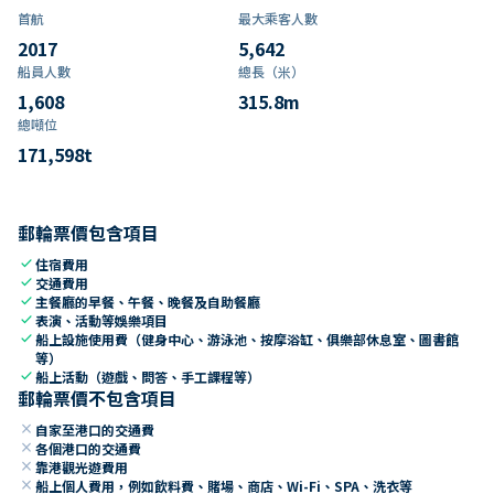
首航
最大乘客人數
2017
5,642
船員人數
總長（米）
1,608
315.8
m
總噸位
171,598
t
郵輪票價包含項目
check
住宿費用
check
交通費用
check
主餐廳的早餐、午餐、晚餐及自助餐廳
check
表演、活動等娛樂項目
check
船上設施使用費（健身中心、游泳池、按摩浴缸、俱樂部休息室、圖書館
等）
check
船上活動（遊戲、問答、手工課程等）
郵輪票價不包含項目
close
自家至港口的交通費
close
各個港口的交通費
close
靠港觀光遊費用
close
船上個人費用，例如飲料費、賭場、商店、Wi-Fi、SPA、洗衣等