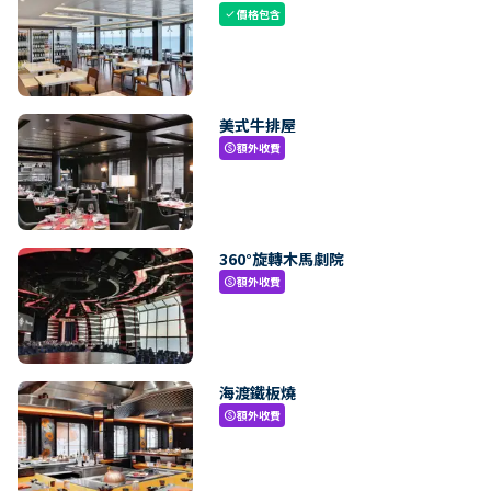
價格包含
check
美式牛排屋
額外收費
paid
360°旋轉木馬劇院
額外收費
paid
海渡鐵板燒
額外收費
paid