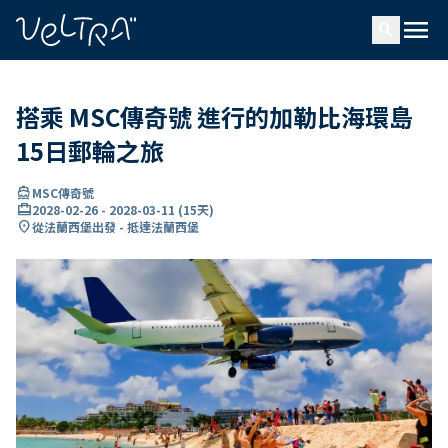
ading...
入
menu
…
search
搭乘 MSC傳奇號 進行的加勒比海環島
15日郵輪之旅
directions_boat
MSC傳奇號
card_travel
2028-02-26
-
2028-03-11
(
15天
)
location_on
從法蘭西堡出發 - 抵達法蘭西堡