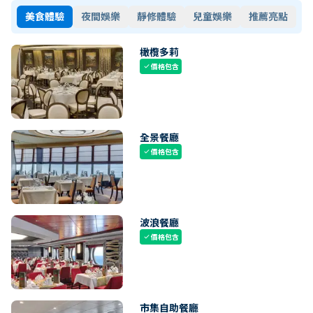
美食體驗
夜間娛樂
靜修體驗
兒童娛樂
推薦亮點
橄欖多莉
價格包含
check
全景餐廳
價格包含
check
波浪餐廳
價格包含
check
市集自助餐廳