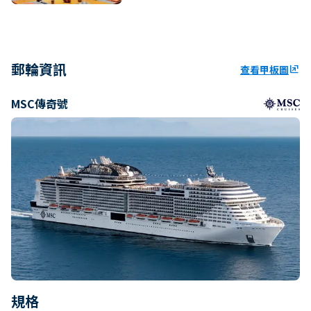
郵輪資訊
查看甲板圖
ungroup
MSC傳奇號
規格