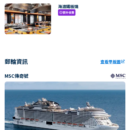
海渡鐵板燒
額外收費
paid
郵輪資訊
查看甲板圖
ungroup
MSC傳奇號