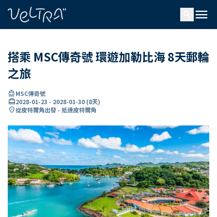
ading...
入
menu
…
search
搭乘 MSC傳奇號 環遊加勒比海 8天郵輪
之旅
directions_boat
MSC傳奇號
card_travel
2028-01-23
-
2028-01-30
(
8天
)
location_on
從皮特爾角出發 - 抵達皮特爾角