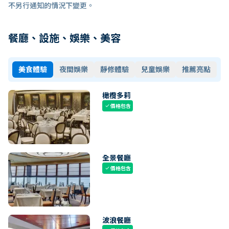
不另行通知的情況下變更。
餐廳、設施、娛樂、美容
美食體驗
夜間娛樂
靜修體驗
兒童娛樂
推薦亮點
橄欖多莉
價格包含
check
全景餐廳
價格包含
check
波浪餐廳