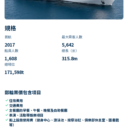
規格
首航
最大乘客人數
2017
5,642
船員人數
總長（米）
1,608
315.8
m
總噸位
171,598
t
郵輪票價包含項目
check
住宿費用
check
交通費用
check
主餐廳的早餐、午餐、晚餐及自助餐廳
check
表演、活動等娛樂項目
check
船上設施使用費（健身中心、游泳池、按摩浴缸、俱樂部休息室、圖書館
等）