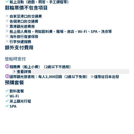
check
船上活動（遊戲、問答、手工課程等）
郵輪票價不包含項目
close
自家至港口的交通費
close
各個港口的交通費
close
靠港觀光遊費用
close
船上個人費用，例如飲料費、賭場、商店、Wi-Fi、SPA、洗衣等
close
海外旅行傷害保險
close
行李快遞服務
額外支付費用
登船時支付
paid
服務費（船上小費）（2歲以下不適用）
keyboard_arrow_right
查看詳情
paid
國際觀光旅客稅：每人3,000日圓（2歲以下免徵） ※僅限從日本出發
預購套餐
check
飲料套餐
check
Wi-Fi
check
岸上觀光行程
check
SPA