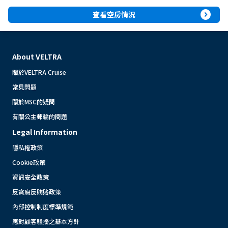
expand_circle_right
查看空房情況
About VELTRA
關於VELTRA Cruise
常見問題
關於MSC的疑問
有關公主郵輪的問題
Legal Information
隱私權政策
Cookie政策
資訊安全政策
反貪腐反賄賂政策
內部控制制度標準規範
應對顧客騷擾之基本方針