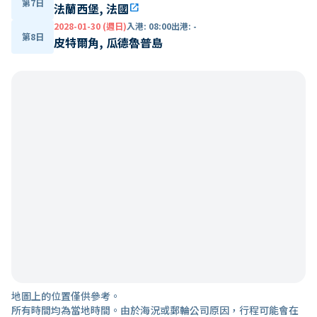
第7日
法蘭西堡, 法國
open_in_new
2028-01-30 (週日)
入港
:
08:00
出港
:
-
第8日
皮特爾角, 瓜德魯普島
地圖上的位置僅供參考。
所有時間均為當地時間。由於海況或郵輪公司原因，行程可能會在