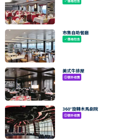
價格包含
check
市集自助餐廳
價格包含
check
美式牛排屋
額外收費
paid
360°旋轉木馬劇院
額外收費
paid