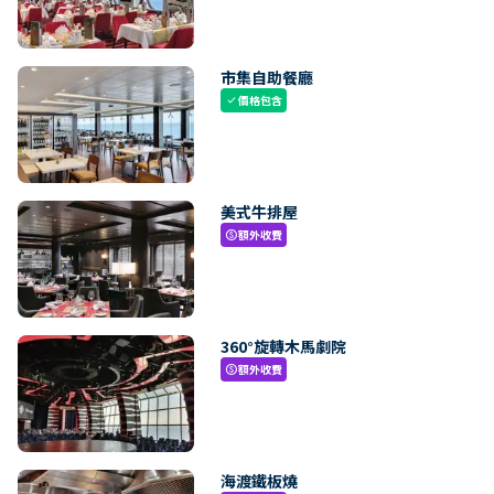
市集自助餐廳
價格包含
check
美式牛排屋
額外收費
paid
360°旋轉木馬劇院
額外收費
paid
海渡鐵板燒