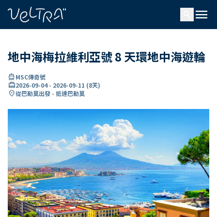
ading...
入
menu
…
search
地中海梅拉維利亞號 8 天環地中海遊輪
directions_boat
MSC傳奇號
card_travel
2026-09-04
-
2026-09-11
(
8天
)
location_on
從巴勒莫出發 - 抵達巴勒莫