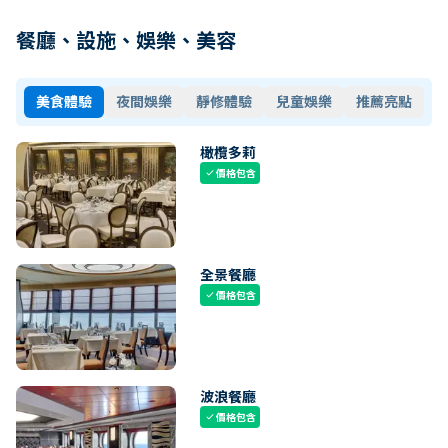
餐廳、設施、娛樂、美容
美食體驗
夜間娛樂
靜修體驗
兒童娛樂
推薦亮點
橄欖多莉
價格包含
check
全景餐廳
價格包含
check
波浪餐廳
價格包含
check