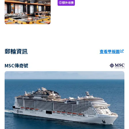
額外收費
paid
郵輪資訊
查看甲板圖
ungroup
MSC傳奇號