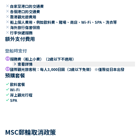
close
自家至港口的交通費
close
各個港口的交通費
close
靠港觀光遊費用
close
船上個人費用，例如飲料費、賭場、商店、Wi-Fi、SPA、洗衣等
close
海外旅行傷害保險
close
行李快遞服務
額外支付費用
登船時支付
paid
服務費（船上小費）（2歲以下不適用）
keyboard_arrow_right
查看詳情
paid
國際觀光旅客稅：每人3,000日圓（2歲以下免徵） ※僅限從日本出發
預購套餐
check
飲料套餐
check
Wi-Fi
check
岸上觀光行程
check
SPA
MSC郵輪取消政策