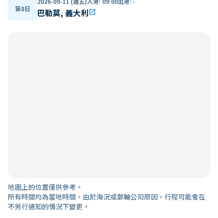
2026-09-11 (週五)
入港
:
09:00
出港
:
-
第8日
巴勒莫, 義大利
open_in_new
地圖上的位置僅供參考。
所有時間均為當地時間。由於海況或郵輪公司原因，行程可能會在
不另行通知的情況下變更。