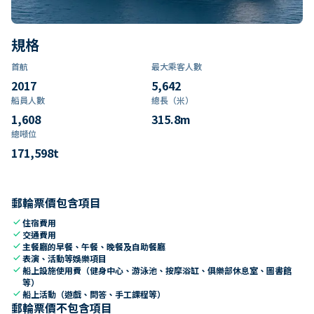
規格
首航
最大乘客人數
2017
5,642
船員人數
總長（米）
1,608
315.8
m
總噸位
171,598
t
郵輪票價包含項目
check
住宿費用
check
交通費用
check
主餐廳的早餐、午餐、晚餐及自助餐廳
check
表演、活動等娛樂項目
check
船上設施使用費（健身中心、游泳池、按摩浴缸、俱樂部休息室、圖書館
等）
check
船上活動（遊戲、問答、手工課程等）
郵輪票價不包含項目