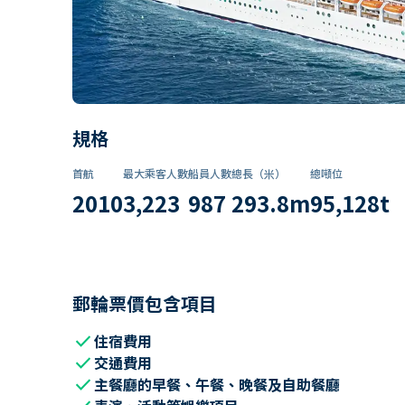
規格
首航
最大乘客人數
船員人數
總長（米）
總噸位
2010
3,223
987
293.8
m
95,128
t
郵輪票價包含項目
check
住宿費用
check
交通費用
check
主餐廳的早餐、午餐、晚餐及自助餐廳