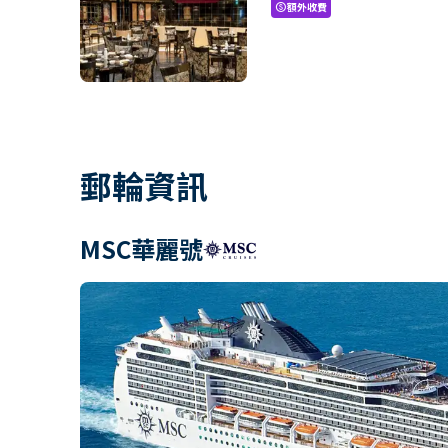
額外收費
paid
郵輪資訊
MSC華麗號