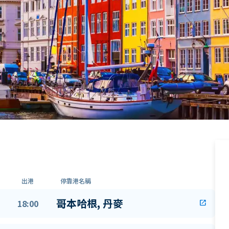
出港
停靠港名稱
哥本哈根, 丹麥
18:00
open_in_new