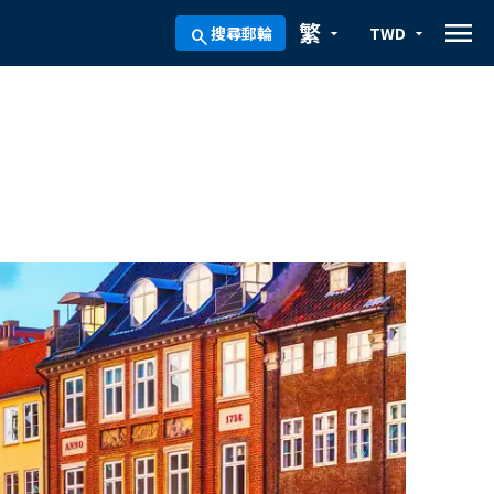
menu
繁
搜尋郵輪
TWD
arrow_drop_down
arrow_drop_down
search