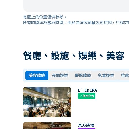
地圖上的位置僅供參考。
所有時間均為當地時間。由於海況或郵輪公司原因，行程可
餐廳、設施、娛樂、美容
美食體驗
夜間娛樂
靜修體驗
兒童娛樂
推薦
L’EDERA
價格包含
check
東方廣場