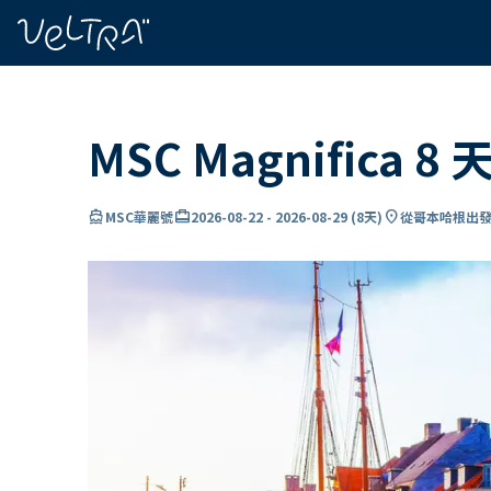
ading...
入
…
MSC Magnifica
directions_boat
card_travel
location_on
MSC華麗號
2026-08-22
-
2026-08-29
(
8天
)
從哥本哈根出發