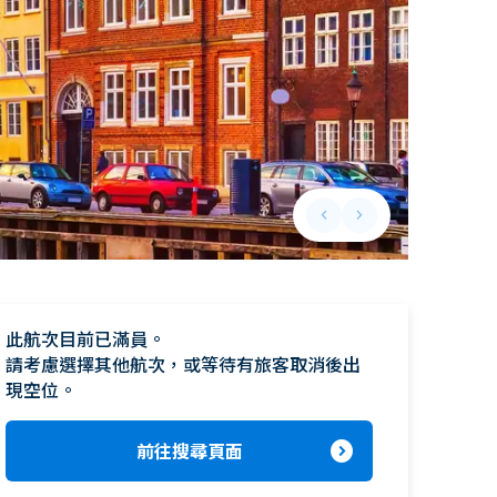
keyboard_arrow_left
keyboard_arrow_right
Previous slide
Next slide
此航次目前已滿員。

請考慮選擇其他航次，或等待有旅客取消後出
現空位。
expand_circle_right
前往搜尋頁面