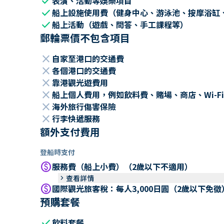
check
表演、活動等娛樂項目
check
船上設施使用費（健身中心、游泳池、按摩浴缸
check
船上活動（遊戲、問答、手工課程等）
郵輪票價不包含項目
close
自家至港口的交通費
close
各個港口的交通費
close
靠港觀光遊費用
close
船上個人費用，例如飲料費、賭場、商店、Wi-Fi
close
海外旅行傷害保險
close
行李快遞服務
額外支付費用
登船時支付
paid
服務費（船上小費）（2歲以下不適用）
keyboard_arrow_right
查看詳情
paid
國際觀光旅客稅：每人3,000日圓（2歲以下免徵
預購套餐
check
飲料套餐