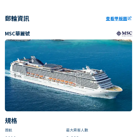
郵輪資訊
查看甲板圖
ungroup
MSC華麗號
規格
首航
最大乘客人數