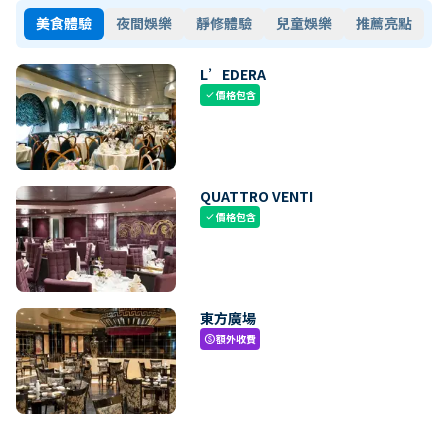
美食體驗
夜間娛樂
靜修體驗
兒童娛樂
推薦亮點
L’EDERA
價格包含
check
QUATTRO VENTI
價格包含
check
東方廣場
額外收費
paid