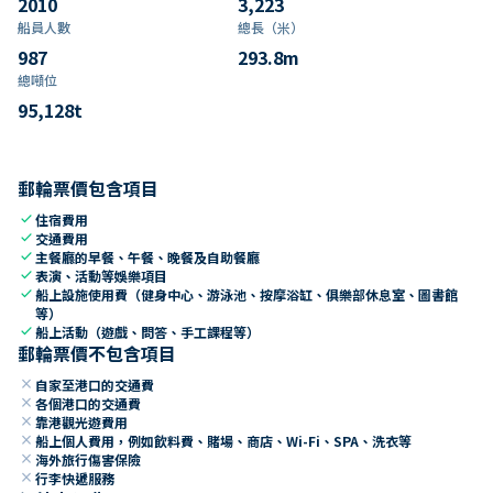
2010
3,223
船員人數
總長（米）
987
293.8
m
總噸位
95,128
t
郵輪票價包含項目
check
住宿費用
check
交通費用
check
主餐廳的早餐、午餐、晚餐及自助餐廳
check
表演、活動等娛樂項目
check
船上設施使用費（健身中心、游泳池、按摩浴缸、俱樂部休息室、圖書館
等）
check
船上活動（遊戲、問答、手工課程等）
郵輪票價不包含項目
close
自家至港口的交通費
close
各個港口的交通費
close
靠港觀光遊費用
close
船上個人費用，例如飲料費、賭場、商店、Wi-Fi、SPA、洗衣等
close
海外旅行傷害保險
close
行李快遞服務