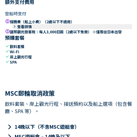
額外支付費用
登船時支付
paid
服務費（船上小費）（2歲以下不適用）
keyboard_arrow_right
查看詳情
paid
國際觀光旅客稅：每人3,000日圓（2歲以下免徵） ※僅限從日本出發
預購套餐
check
飲料套餐
check
Wi-Fi
check
岸上觀光行程
check
SPA
MSC郵輪取消政策
飲料套裝、岸上觀光行程、接送預約以及船上選項（包含餐
廳、SPA 等）。
keyboard_arrow_right
14晚以下（不含MSC遊艇會）
keyboard_arrow_right
MSC遊艇會 – 14晚及以下