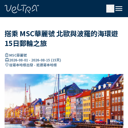
ading...
入
menu
…
search
搭乘 MSC華麗號 北歐與波羅的海環遊
15日郵輪之旅
directions_boat
MSC華麗號
card_travel
2026-08-01
-
2026-08-15
(
15天
)
location_on
從哥本哈根出發 - 抵達哥本哈根