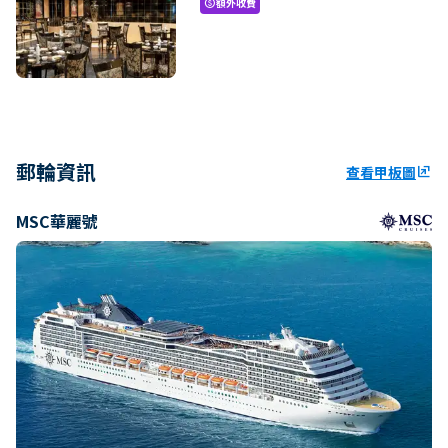
額外收費
paid
郵輪資訊
查看甲板圖
ungroup
MSC華麗號