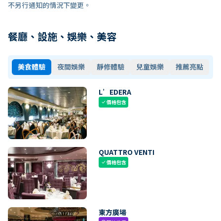
不另行通知的情況下變更。
餐廳、設施、娛樂、美容
美食體驗
夜間娛樂
靜修體驗
兒童娛樂
推薦亮點
L’EDERA
價格包含
check
QUATTRO VENTI
價格包含
check
東方廣場