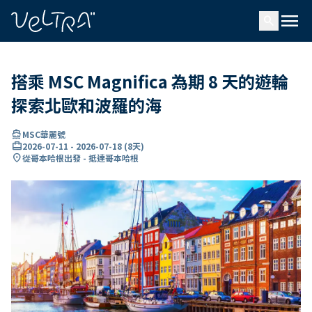
ading...
入
menu
…
search
搭乘 MSC Magnifica 為期 8 天的遊輪
探索北歐和波羅的海
directions_boat
MSC華麗號
card_travel
2026-07-11
-
2026-07-18
(
8天
)
location_on
從哥本哈根出發 - 抵達哥本哈根