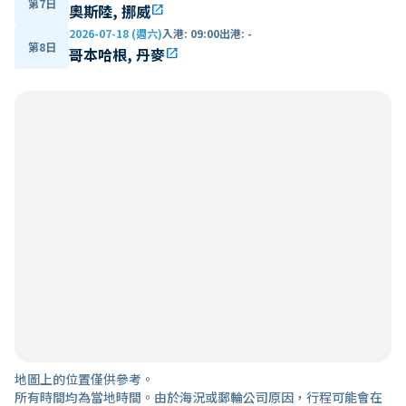
第7日
奧斯陸, 挪威
open_in_new
2026-07-18 (週六)
入港
:
09:00
出港
:
-
第8日
哥本哈根, 丹麥
open_in_new
地圖上的位置僅供參考。
所有時間均為當地時間。由於海況或郵輪公司原因，行程可能會在