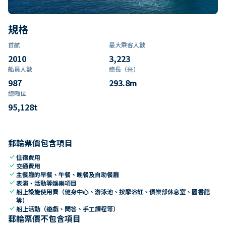
規格
首航
最大乘客人數
2010
3,223
船員人數
總長（米）
987
293.8
m
總噸位
95,128
t
郵輪票價包含項目
check
住宿費用
check
交通費用
check
主餐廳的早餐、午餐、晚餐及自助餐廳
check
表演、活動等娛樂項目
check
船上設施使用費（健身中心、游泳池、按摩浴缸、俱樂部休息室、圖書館
等）
check
船上活動（遊戲、問答、手工課程等）
郵輪票價不包含項目