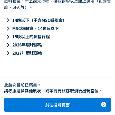
飲料套裝、岸上觀光行程、接送預約以及船上選項（包含餐
廳、SPA 等）。
keyboard_arrow_right
14晚以下（不含MSC遊艇會）
keyboard_arrow_right
MSC遊艇會 – 14晚及以下
keyboard_arrow_right
15晚以上的郵輪行程
keyboard_arrow_right
2026年環球郵輪
keyboard_arrow_right
2027年環球郵輪
此航次目前已滿員。

請考慮選擇其他航次，或等待有旅客取消後出現空位。
expand_circle_right
前往搜尋頁面