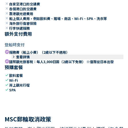
close
自家至港口的交通費
close
各個港口的交通費
close
靠港觀光遊費用
close
船上個人費用，例如飲料費、賭場、商店、Wi-Fi、SPA、洗衣等
close
海外旅行傷害保險
close
行李快遞服務
額外支付費用
登船時支付
paid
服務費（船上小費）（2歲以下不適用）
keyboard_arrow_right
查看詳情
paid
國際觀光旅客稅：每人3,000日圓（2歲以下免徵） ※僅限從日本出發
預購套餐
check
飲料套餐
check
Wi-Fi
check
岸上觀光行程
check
SPA
MSC郵輪取消政策