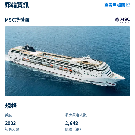
郵輪資訊
查看甲板圖
ungroup
MSC抒情號
規格
首航
最大乘客人數
2003
2,648
船員人數
總長（米）