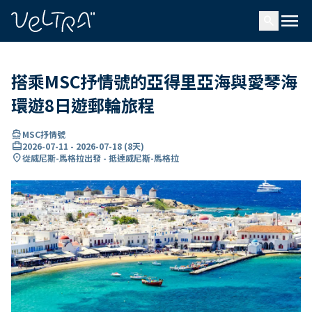
ading...
入
menu
…
search
搭乘MSC抒情號的亞得里亞海與愛琴海
環遊8日遊郵輪旅程
directions_boat
MSC抒情號
card_travel
2026-07-11
-
2026-07-18
(
8天
)
location_on
從威尼斯-馬格拉出發 - 抵達威尼斯-馬格拉