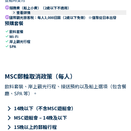
paid
服務費（船上小費）（2歲以下不適用）
keyboard_arrow_right
查看詳情
paid
國際觀光旅客稅：每人3,000日圓（2歲以下免徵） ※僅限從日本出發
預購套餐
check
飲料套餐
check
Wi-Fi
check
岸上觀光行程
check
SPA
MSC郵輪取消政策（每人）
飲料套裝、岸上觀光行程、接送預約以及船上選項（包含餐
廳、SPA 等）。
keyboard_arrow_right
14晚以下（不含MSC遊艇會）
keyboard_arrow_right
MSC遊艇會 – 14晚及以下
keyboard_arrow_right
15晚以上的郵輪行程