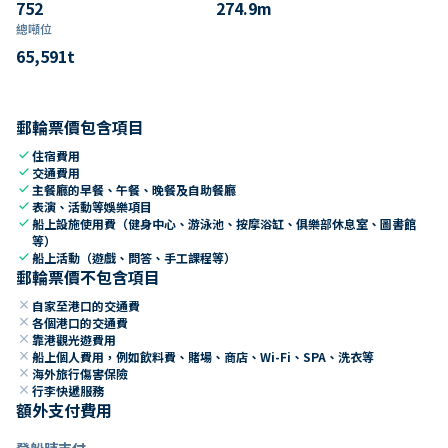
752
274.9
m
總噸位
65,591
t
郵輪票價包含項目
check
住宿費用
check
交通費用
check
主餐廳的早餐、午餐、晚餐及自助餐廳
check
表演、活動等娛樂項目
check
船上設施使用費（健身中心、游泳池、按摩浴缸、俱樂部休息室、圖書館
等）
check
船上活動（遊戲、問答、手工課程等）
郵輪票價不包含項目
close
自家至港口的交通費
close
各個港口的交通費
close
靠港觀光遊費用
close
船上個人費用，例如飲料費、賭場、商店、Wi-Fi、SPA、洗衣等
close
海外旅行傷害保險
close
行李快遞服務
額外支付費用
登船時支付