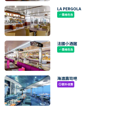
LA PERGOLA
價格包含
check
法國小酒館
價格包含
check
海渡壽司吧
額外收費
paid