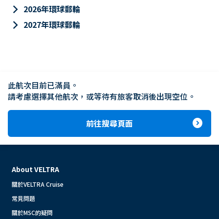
keyboard_arrow_right
2026年環球郵輪
keyboard_arrow_right
2027年環球郵輪
此航次目前已滿員。

請考慮選擇其他航次，或等待有旅客取消後出現空位。
expand_circle_right
前往搜尋頁面
About VELTRA
關於VELTRA Cruise
常見問題
關於MSC的疑問