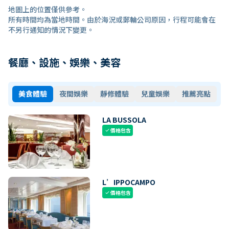
地圖上的位置僅供參考。
所有時間均為當地時間。由於海況或郵輪公司原因，行程可能會在
不另行通知的情況下變更。
餐廳、設施、娛樂、美容
美食體驗
夜間娛樂
靜修體驗
兒童娛樂
推薦亮點
LA BUSSOLA
價格包含
check
L’IPPOCAMPO
價格包含
check