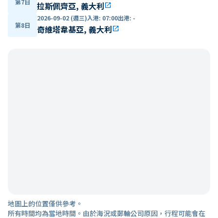
第7日
拉斯佩齊亞, 義大利
open_in_new
2026-09-02 (週三)
入港
:
07:00
出港
:
-
第8日
奇維塔韋基亞, 義大利
open_in_new
地圖上的位置僅供參考。
所有時間均為當地時間。由於海況或郵輪公司原因，行程可能會在