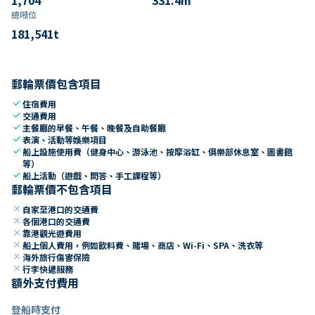
總噸位
181,541
t
郵輪票價包含項目
check
住宿費用
check
交通費用
check
主餐廳的早餐、午餐、晚餐及自助餐廳
check
表演、活動等娛樂項目
check
船上設施使用費（健身中心、游泳池、按摩浴缸、俱樂部休息室、圖書館
等）
check
船上活動（遊戲、問答、手工課程等）
郵輪票價不包含項目
close
自家至港口的交通費
close
各個港口的交通費
close
靠港觀光遊費用
close
船上個人費用，例如飲料費、賭場、商店、Wi-Fi、SPA、洗衣等
close
海外旅行傷害保險
close
行李快遞服務
額外支付費用
登船時支付