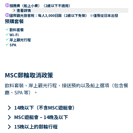
paid
服務費（船上小費）（2歲以下不適用）
keyboard_arrow_right
查看詳情
paid
國際觀光旅客稅：每人3,000日圓（2歲以下免徵） ※僅限從日本出發
預購套餐
check
飲料套餐
check
Wi-Fi
check
岸上觀光行程
check
SPA
MSC郵輪取消政策
飲料套裝、岸上觀光行程、接送預約以及船上選項（包含餐
廳、SPA 等）。
keyboard_arrow_right
14晚以下（不含MSC遊艇會）
keyboard_arrow_right
MSC遊艇會 – 14晚及以下
keyboard_arrow_right
15晚以上的郵輪行程