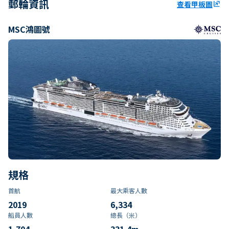
郵輪資訊
查看甲板圖
ungroup
MSC鴻圖號
規格
首航
最大乘客人數
2019
6,334
船員人數
總長（米）
1,704
331.4
m