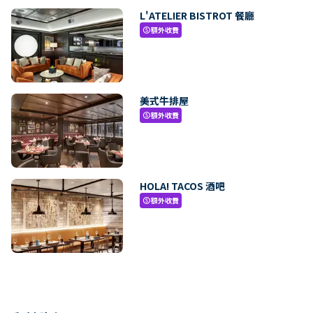
L'ATELIER BISTROT 餐廳
額外收費
paid
美式牛排屋
額外收費
paid
HOLA! TACOS 酒吧
額外收費
paid