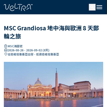
ading...
入
menu
…
search
MSC Grandiosa 地中海與歐洲 8 天郵
輪之旅
directions_boat
MSC鴻圖號
card_travel
2026-08-26
-
2026-09-02
(
8天
)
location_on
從奇維塔韋基亞出發 - 抵達奇維塔韋基亞