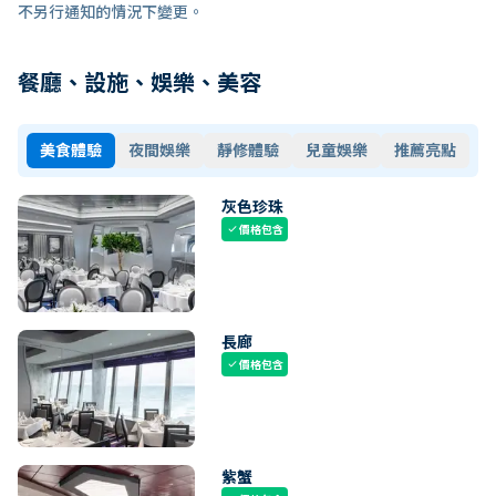
不另行通知的情況下變更。
餐廳、設施、娛樂、美容
美食體驗
夜間娛樂
靜修體驗
兒童娛樂
推薦亮點
灰色珍珠
價格包含
check
長廊
價格包含
check
紫蟹