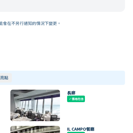
能會在不另行通知的情況下變更。
亮點
長廊
價格包含
check
IL CAMPO餐廳