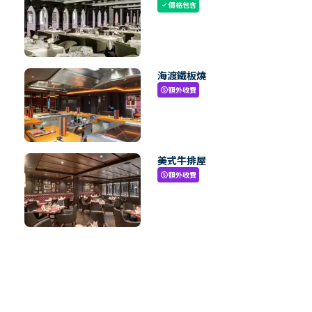
價格包含
check
海渡鐵板燒
額外收費
paid
美式牛排屋
額外收費
paid