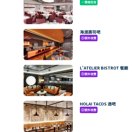
價格包含
check
海渡壽司吧
額外收費
paid
L'ATELIER BISTROT 餐廳
額外收費
paid
HOLA! TACOS 酒吧
額外收費
paid