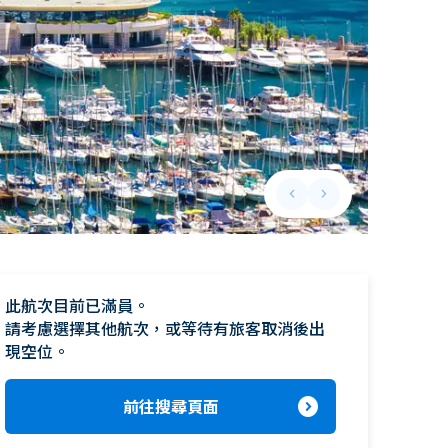
keyboard_arrow_left
keyboard_arrow_right
Previous slide
Next slide
此航次目前已滿員。

請考慮選擇其他航次，或等待有旅客取消後出
現空位。
expand_circle_right
前往搜尋頁面