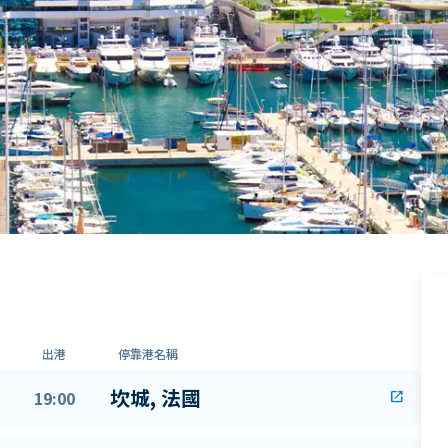
出港
停靠港名稱
坎城, 法國
19:00
open_in_new