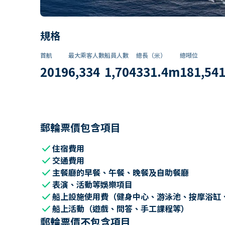
規格
首航
最大乘客人數
船員人數
總長（米）
總噸位
2019
6,334
1,704
331.4
m
181,54
郵輪票價包含項目
check
住宿費用
check
交通費用
check
主餐廳的早餐、午餐、晚餐及自助餐廳
check
表演、活動等娛樂項目
check
船上設施使用費（健身中心、游泳池、按摩浴缸
check
船上活動（遊戲、問答、手工課程等）
郵輪票價不包含項目