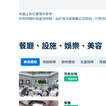
地圖上的位置僅供參考。
所有時間均為當地時間。由於海況或郵輪公司原因，行程可
餐廳、設施、娛樂、美容
美食體驗
夜間娛樂
靜修體驗
兒童娛樂
推薦
灰色珍珠
價格包含
check
紫蟹