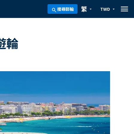
menu
繁
搜尋郵輪
TWD
arrow_drop_down
arrow_drop_down
search
天遊輪