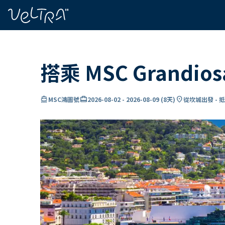
ading...
入
…
搭乘 MSC Grandi
directions_boat
card_travel
location_on
MSC鴻圖號
2026-08-02
-
2026-08-09
(
8天
)
從坎城出發 - 