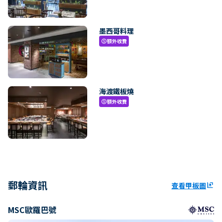
墨西哥料理
額外收費
paid
海渡鐵板燒
額外收費
paid
郵輪資訊
查看甲板圖
ungroup
MSC歐羅巴號