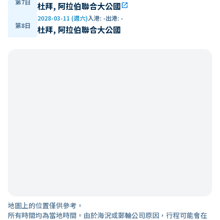
第7日
杜拜, 阿拉伯聯合大公國
open_in_new
2028-03-11 (週六)
入港
:
-
出港
:
-
第8日
杜拜, 阿拉伯聯合大公國
地圖上的位置僅供參考。
所有時間均為當地時間。由於海況或郵輪公司原因，行程可能會在