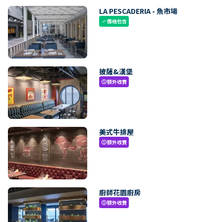
LA PESCADERIA - 魚市場
價格包含
check
披薩&漢堡
額外收費
paid
美式牛排屋
額外收費
paid
廚師花園廚房
額外收費
paid