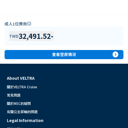
成人1位費用
info
32,491.52
-
TWD
expand_circle_right
查看空房情況
About VELTRA
關於VELTRA Cruise
常見問題
關於MSC的疑問
有關公主郵輪的問題
Legal Information