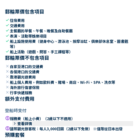
郵輪票價包含項目
check
住宿費用
check
交通費用
check
主餐廳的早餐、午餐、晚餐及自助餐廳
check
表演、活動等娛樂項目
check
船上設施使用費（健身中心、游泳池、按摩浴缸、俱樂部休息室、圖書館
等）
check
船上活動（遊戲、問答、手工課程等）
郵輪票價不包含項目
close
自家至港口的交通費
close
各個港口的交通費
close
靠港觀光遊費用
close
船上個人費用，例如飲料費、賭場、商店、Wi-Fi、SPA、洗衣等
close
海外旅行傷害保險
close
行李快遞服務
額外支付費用
登船時支付
paid
服務費（船上小費）（2歲以下不適用）
keyboard_arrow_right
查看詳情
paid
國際觀光旅客稅：每人3,000日圓（2歲以下免徵） ※僅限從日本出發
預購套餐