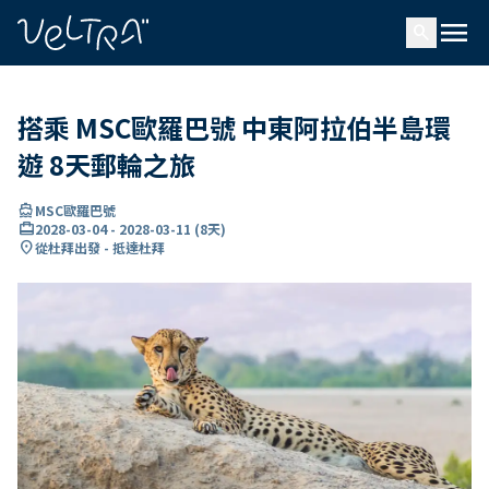
ading...
入
menu
…
search
搭乘 MSC歐羅巴號 中東阿拉伯半島環
遊 8天郵輪之旅
directions_boat
MSC歐羅巴號
card_travel
2028-03-04
-
2028-03-11
(
8天
)
location_on
從杜拜出發 - 抵達杜拜