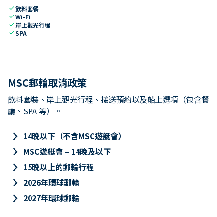
check
飲料套餐
check
Wi-Fi
check
岸上觀光行程
check
SPA
MSC郵輪取消政策
飲料套裝、岸上觀光行程、接送預約以及船上選項（包含餐
廳、SPA 等）。
keyboard_arrow_right
14晚以下（不含MSC遊艇會）
keyboard_arrow_right
MSC遊艇會 – 14晚及以下
keyboard_arrow_right
15晚以上的郵輪行程
keyboard_arrow_right
2026年環球郵輪
keyboard_arrow_right
2027年環球郵輪