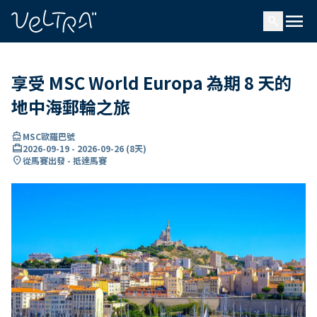
ading...
入
menu
…
search
享受 MSC World Europa 為期 8 天的
地中海郵輪之旅
directions_boat
MSC歐羅巴號
card_travel
2026-09-19
-
2026-09-26
(
8天
)
location_on
從馬賽出發 - 抵達馬賽