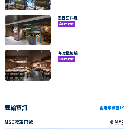
墨西哥料理
額外收費
paid
海渡鐵板燒
額外收費
paid
郵輪資訊
查看甲板圖
ungroup
MSC歐羅巴號