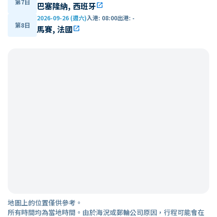
第7日
巴塞隆納, 西班牙
open_in_new
2026-09-26 (週六)
入港
:
08:00
出港
:
-
第8日
馬賽, 法國
open_in_new
地圖上的位置僅供參考。
所有時間均為當地時間。由於海況或郵輪公司原因，行程可能會在