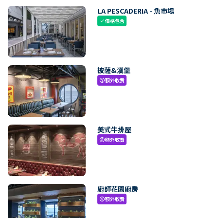
LA PESCADERIA - 魚市場
價格包含
check
披薩&漢堡
額外收費
paid
美式牛排屋
額外收費
paid
廚師花園廚房
額外收費
paid