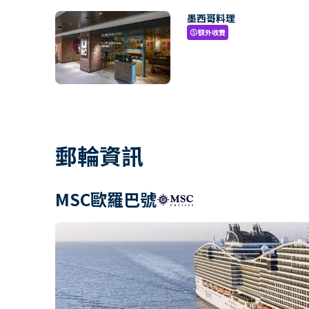
墨西哥料理
額外收費
paid
郵輪資訊
MSC歐羅巴號