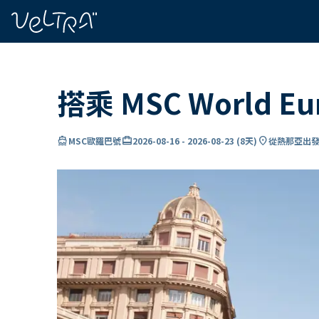
ading...
入
…
搭乘 MSC World 
directions_boat
card_travel
location_on
MSC歐羅巴號
2026-08-16
-
2026-08-23
(
8天
)
從熱那亞出發