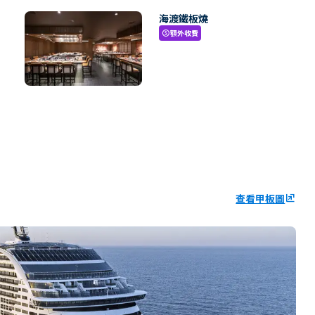
海渡鐵板燒
額外收費
paid
查看甲板圖
ungroup