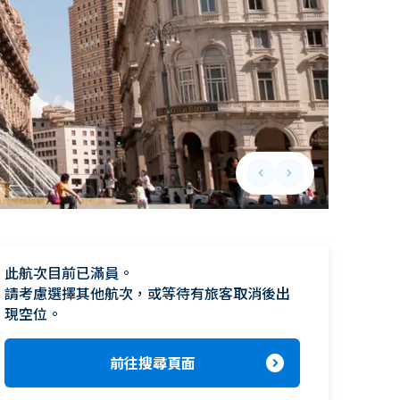
keyboard_arrow_left
keyboard_arrow_right
Previous slide
Next slide
此航次目前已滿員。

請考慮選擇其他航次，或等待有旅客取消後出
現空位。
expand_circle_right
前往搜尋頁面