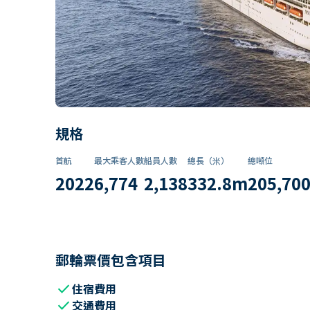
規格
首航
最大乘客人數
船員人數
總長（米）
總噸位
2022
6,774
2,138
332.8
m
205,70
郵輪票價包含項目
check
住宿費用
check
交通費用