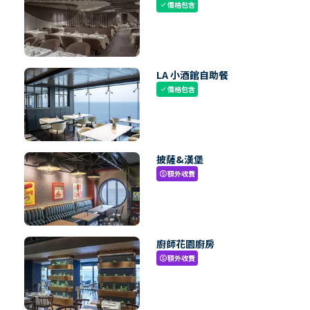
價格包含
check
LA 小酒館自助餐
價格包含
check
披薩&漢堡
額外收費
paid
廚師花園廚房
額外收費
paid