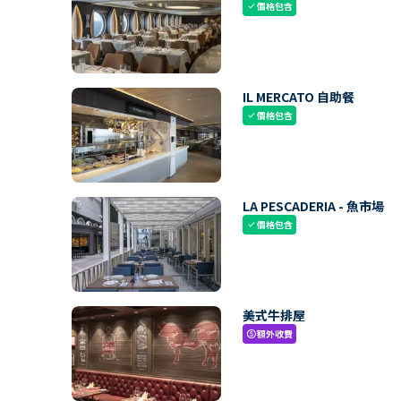
價格包含
check
IL MERCATO 自助餐
價格包含
check
LA PESCADERIA - 魚市場
價格包含
check
美式牛排屋
額外收費
paid