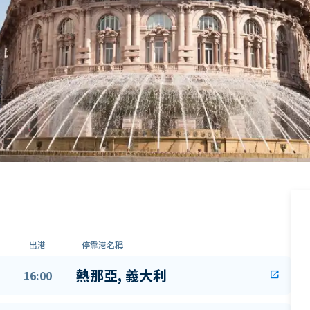
出港
停靠港名稱
熱那亞, 義大利
16:00
open_in_new