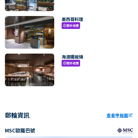
墨西哥料理
額外收費
paid
海渡鐵板燒
額外收費
paid
郵輪資訊
查看甲板圖
ungroup
MSC歐羅巴號