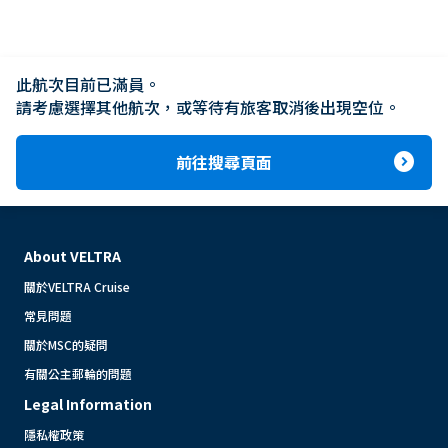
此航次目前已滿員。

請考慮選擇其他航次，或等待有旅客取消後出現空位。
expand_circle_right
前往搜尋頁面
About VELTRA
關於VELTRA Cruise
常見問題
關於MSC的疑問
有關公主郵輪的問題
Legal Information
隱私權政策