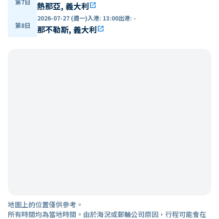
第7日
熱那亞, 義大利
open_in_new
2026-07-27 (週一)
入港
:
13:00
出港
:
-
第8日
那不勒斯, 義大利
open_in_new
地圖上的位置僅供參考。
所有時間均為當地時間。由於海況或郵輪公司原因，行程可能會在