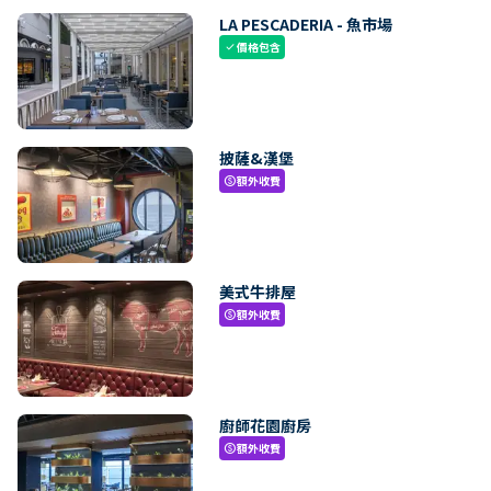
LA PESCADERIA - 魚市場
價格包含
check
披薩&漢堡
額外收費
paid
美式牛排屋
額外收費
paid
廚師花園廚房
額外收費
paid