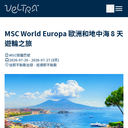
ading...
入
menu
…
search
MSC World Europa 歐洲和地中海 8 天
遊輪之旅
directions_boat
MSC歐羅巴號
card_travel
2026-07-20
-
2026-07-27
(
8天
)
location_on
從那不勒斯出發 - 抵達那不勒斯