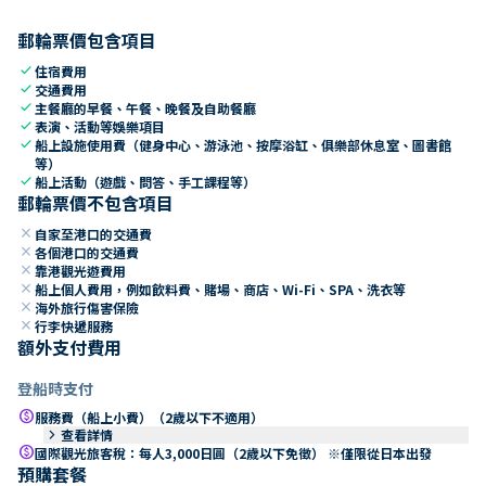
郵輪票價包含項目
check
住宿費用
check
交通費用
check
主餐廳的早餐、午餐、晚餐及自助餐廳
check
表演、活動等娛樂項目
check
船上設施使用費（健身中心、游泳池、按摩浴缸、俱樂部休息室、圖書館
等）
check
船上活動（遊戲、問答、手工課程等）
郵輪票價不包含項目
close
自家至港口的交通費
close
各個港口的交通費
close
靠港觀光遊費用
close
船上個人費用，例如飲料費、賭場、商店、Wi-Fi、SPA、洗衣等
close
海外旅行傷害保險
close
行李快遞服務
額外支付費用
登船時支付
paid
服務費（船上小費）（2歲以下不適用）
keyboard_arrow_right
查看詳情
paid
國際觀光旅客稅：每人3,000日圓（2歲以下免徵） ※僅限從日本出發
預購套餐