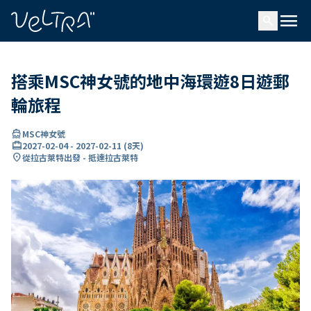
ading...
入
menu
…
search
搭乘MSC神女號的地中海環遊8日遊郵
輪旅程
directions_boat
MSC神女號
card_travel
2027-02-04
-
2027-02-11
(
8天
)
location_on
從拉古萊特出發 - 抵達拉古萊特