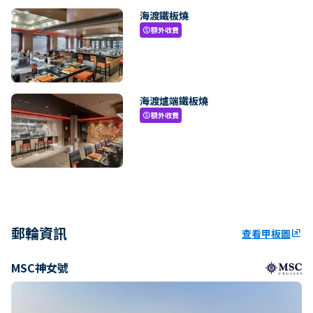
海渡鐵板燒
額外收費
paid
海渡爐端鐵板燒
額外收費
paid
郵輪資訊
查看甲板圖
ungroup
MSC神女號