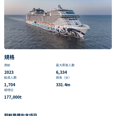
規格
首航
最大乘客人數
2023
6,334
船員人數
總長（米）
1,704
331.4
m
總噸位
177,000
t
郵輪票價包含項目