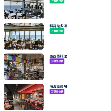
價格包含
check
科羅拉多河
價格包含
check
墨西哥料理
額外收費
paid
海渡壽司吧
額外收費
paid