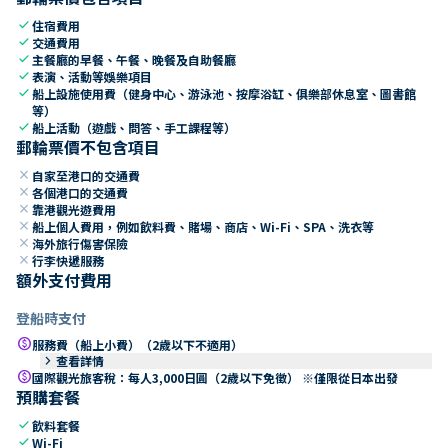
check
住宿費用
check
交通費用
check
主餐廳的早餐、午餐、晚餐及自助餐廳
check
表演、活動等娛樂項目
check
船上設施使用費（健身中心、游泳池、按摩浴缸、俱樂部休息室、圖書館
等）
check
船上活動（遊戲、問答、手工課程等）
郵輪票價不包含項目
close
自家至港口的交通費
close
各個港口的交通費
close
靠港觀光遊費用
close
船上個人費用，例如飲料費、賭場、商店、Wi-Fi、SPA、洗衣等
close
海外旅行傷害保險
close
行李快遞服務
額外支付費用
登船時支付
paid
服務費（船上小費）（2歲以下不適用）
keyboard_arrow_right
查看詳情
paid
國際觀光旅客稅：每人3,000日圓（2歲以下免徵） ※僅限從日本出發
預購套餐
check
飲料套餐
check
Wi-Fi