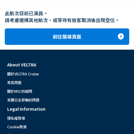
此航次目前已滿員。

請考慮選擇其他航次，或等待有旅客取消後出現空位。
expand_circle_right
前往搜尋頁面
About VELTRA
關於VELTRA Cruise
常見問題
關於MSC的疑問
有關公主郵輪的問題
Legal Information
隱私權政策
Cookie政策