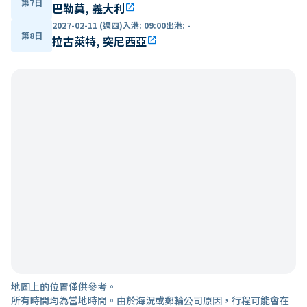
第7日
巴勒莫, 義大利
open_in_new
2027-02-11 (週四)
入港
:
09:00
出港
:
-
第8日
拉古萊特, 突尼西亞
open_in_new
地圖上的位置僅供參考。
所有時間均為當地時間。由於海況或郵輪公司原因，行程可能會在