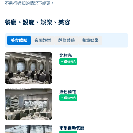
不另行通知的情況下變更。
餐廳、設施、娛樂、美容
美食體驗
夜間娛樂
靜修體驗
兒童娛樂
北極光
價格包含
check
綠色蘭花
價格包含
check
市集自助餐廳