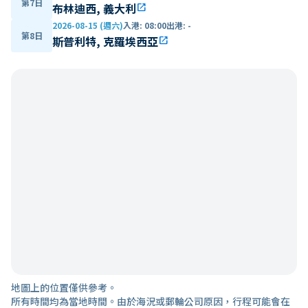
第7日
布林迪西, 義大利
open_in_new
2026-08-15 (週六)
入港
:
08:00
出港
:
-
第8日
斯普利特, 克羅埃西亞
open_in_new
地圖上的位置僅供參考。
所有時間均為當地時間。由於海況或郵輪公司原因，行程可能會在