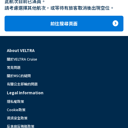
此航次目前已滿員。

請考慮選擇其他航次，或等待有旅客取消後出現空位。
expand_circle_right
前往搜尋頁面
About VELTRA
關於VELTRA Cruise
常見問題
關於MSC的疑問
有關公主郵輪的問題
Legal Information
隱私權政策
Cookie政策
資訊安全政策
反貪腐反賄賂政策