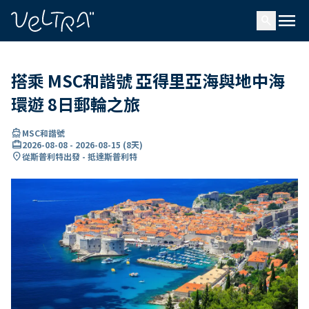
ading...
入
menu
…
search
搭乘 MSC和諧號 亞得里亞海與地中海
環遊 8日郵輪之旅
directions_boat
MSC和諧號
card_travel
2026-08-08
-
2026-08-15
(
8天
)
location_on
從斯普利特出發 - 抵達斯普利特