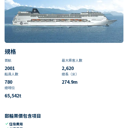
規格
首航
最大乘客人數
2001
2,620
船員人數
總長（米）
780
274.9
m
總噸位
65,542
t
郵輪票價包含項目
check
住宿費用