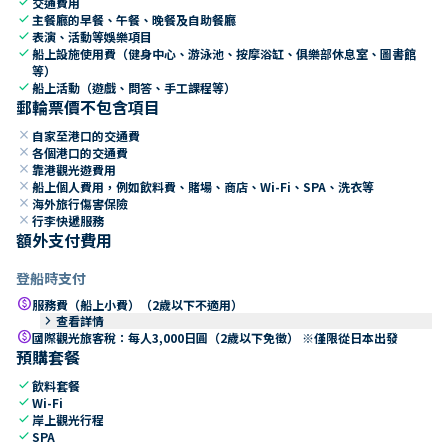
check
交通費用
check
主餐廳的早餐、午餐、晚餐及自助餐廳
check
表演、活動等娛樂項目
check
船上設施使用費（健身中心、游泳池、按摩浴缸、俱樂部休息室、圖書館
等）
check
船上活動（遊戲、問答、手工課程等）
郵輪票價不包含項目
close
自家至港口的交通費
close
各個港口的交通費
close
靠港觀光遊費用
close
船上個人費用，例如飲料費、賭場、商店、Wi-Fi、SPA、洗衣等
close
海外旅行傷害保險
close
行李快遞服務
額外支付費用
登船時支付
paid
服務費（船上小費）（2歲以下不適用）
keyboard_arrow_right
查看詳情
paid
國際觀光旅客稅：每人3,000日圓（2歲以下免徵） ※僅限從日本出發
預購套餐
check
飲料套餐
check
Wi-Fi
check
岸上觀光行程
check
SPA