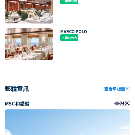
價格包含
check
MARCO POLO
價格包含
check
郵輪資訊
查看甲板圖
ungroup
MSC和諧號