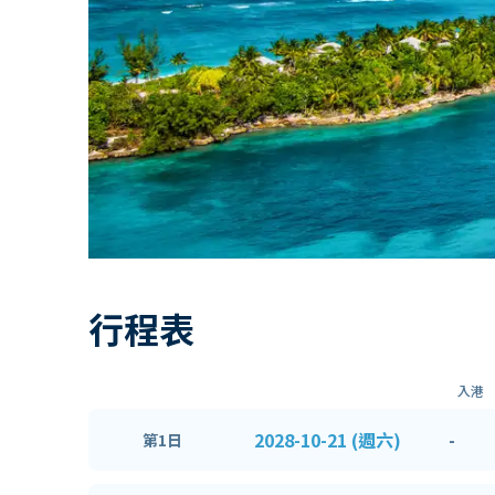
行程表
入港
2028-10-21 (週六)
-
第1日