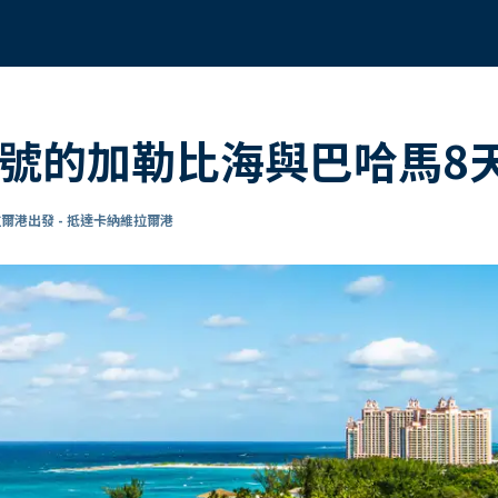
洋號的加勒比海與巴哈馬8
爾港出發 - 抵達卡納維拉爾港