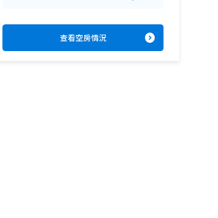
expand_circle_right
查看空房情況