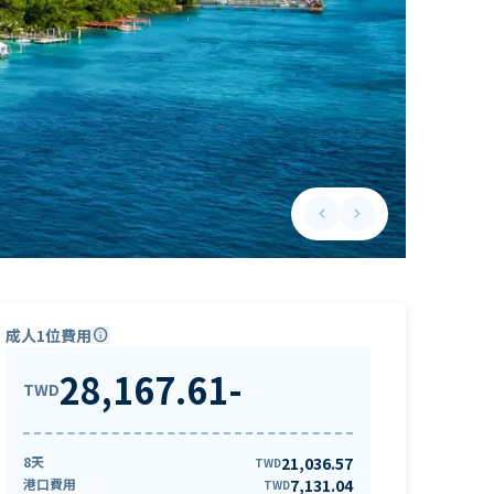
keyboard_arrow_left
keyboard_arrow_right
Previous slide
Next slide
成人1位費用
info
28,167.61
-
TWD
8天
21,036.57
TWD
港口費用
7,131.04
TWD