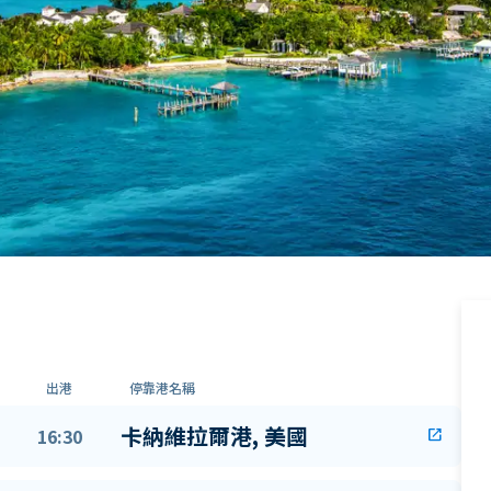
出港
停靠港名稱
卡納維拉爾港, 美國
16:30
open_in_new