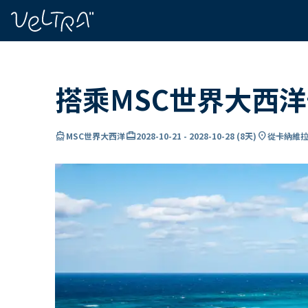
ading...
入
…
搭乘MSC世界大西
directions_boat
card_travel
location_on
MSC世界大西洋
2028-10-21
-
2028-10-28
(
8天
)
從卡納維拉