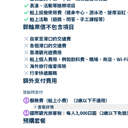
check
表演、活動等娛樂項目
check
船上設施使用費（健身中心、游泳池、按摩浴缸
check
船上活動（遊戲、問答、手工課程等）
郵輪票價不包含項目
close
自家至港口的交通費
close
各個港口的交通費
close
靠港觀光遊費用
close
船上個人費用，例如飲料費、賭場、商店、Wi-Fi
close
海外旅行傷害保險
close
行李快遞服務
額外支付費用
登船時支付
paid
服務費（船上小費）（2歲以下不適用）
keyboard_arrow_right
查看詳情
paid
國際觀光旅客稅：每人3,000日圓（2歲以下免徵
預購套餐