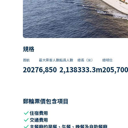
規格
首航
最大乘客人數
船員人數
總長（米）
總噸位
2027
6,850
2,138
333.3
m
205,70
郵輪票價包含項目
check
住宿費用
check
交通費用
check
主餐廳的早餐、午餐、晚餐及自助餐廳