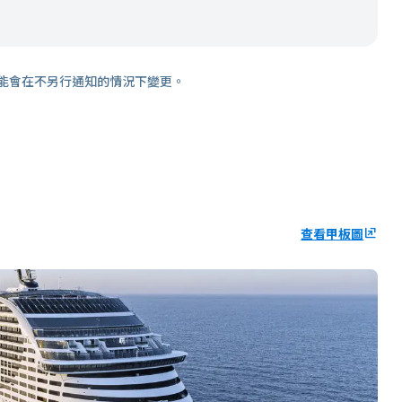
能會在不另行通知的情況下變更。
查看甲板圖
ungroup