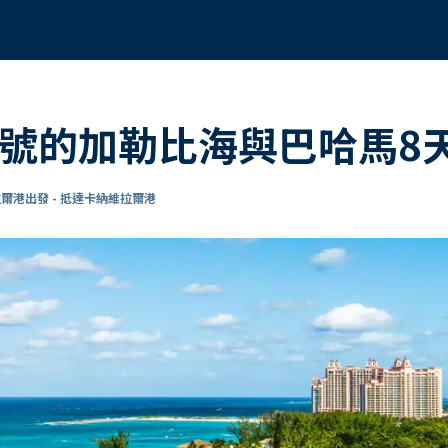
洋號的加勒比海與巴哈馬8
爾港出發 - 抵達卡納維拉爾港