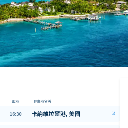
出港
停靠港名稱
卡納維拉爾港, 美國
16:30
open_in_new