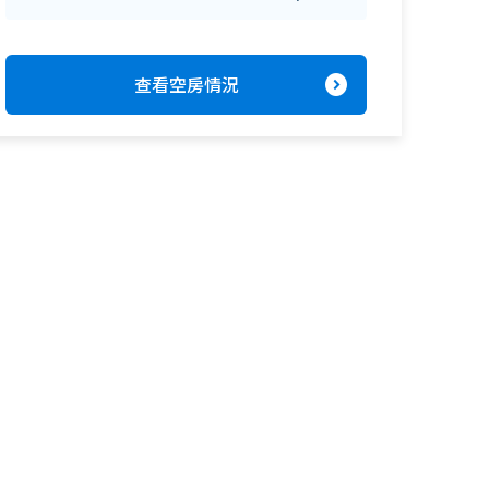
expand_circle_right
查看空房情況