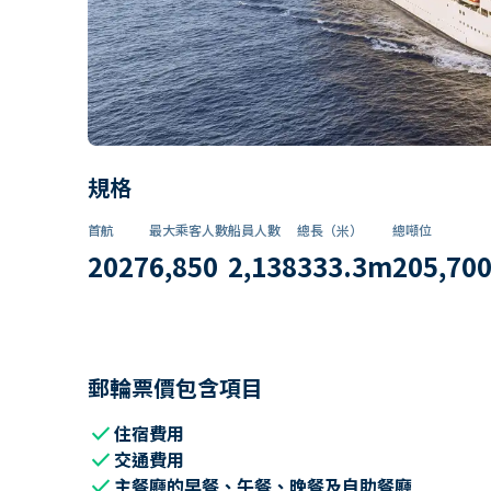
規格
首航
最大乘客人數
船員人數
總長（米）
總噸位
2027
6,850
2,138
333.3
m
205,70
郵輪票價包含項目
check
住宿費用
check
交通費用
check
主餐廳的早餐、午餐、晚餐及自助餐廳