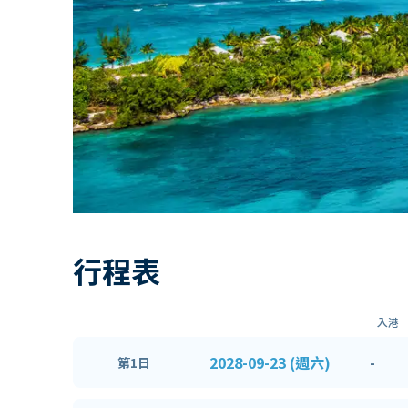
行程表
入港
2028-09-23 (週六)
-
第1日