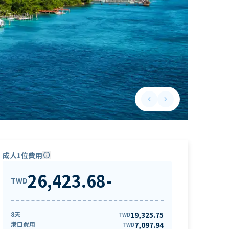
keyboard_arrow_left
keyboard_arrow_right
Previous slide
Next slide
成人1位費用
info
26,423.68
-
TWD
8天
19,325.75
TWD
港口費用
7,097.94
TWD