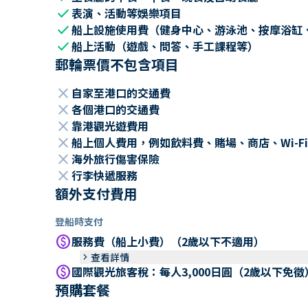
check
表演、活動等娛樂項目
check
船上設施使用費（健身中心、游泳池、按摩浴缸
check
船上活動（遊戲、問答、手工課程等）
郵輪票價不包含項目
close
自家至港口的交通費
close
各個港口的交通費
close
靠港觀光遊費用
close
船上個人費用，例如飲料費、賭場、商店、Wi-Fi
close
海外旅行傷害保險
close
行李快遞服務
額外支付費用
登船時支付
paid
服務費（船上小費）（2歲以下不適用）
keyboard_arrow_right
查看詳情
paid
國際觀光旅客稅：每人3,000日圓（2歲以下免徵
預購套餐