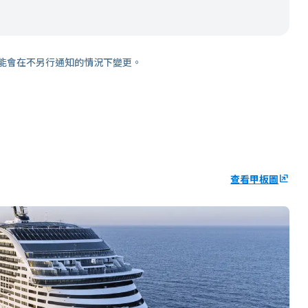
能會在不另行通知的情況下變更。
查看甲板圖
ungroup