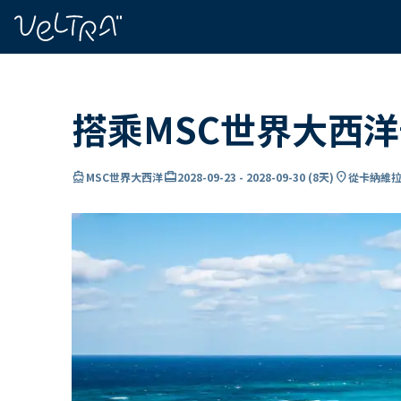
ading...
入
…
搭乘MSC世界大西
directions_boat
card_travel
location_on
MSC世界大西洋
2028-09-23
-
2028-09-30
(
8天
)
從卡納維拉