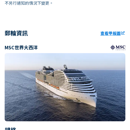
不另行通知的情況下變更。
郵輪資訊
查看甲板圖
ungroup
MSC世界大西洋
規格