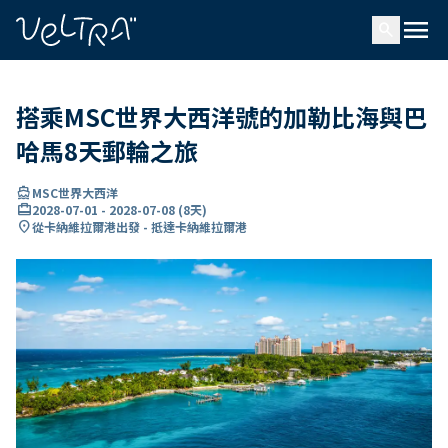
ading...
入
menu
…
search
搭乘MSC世界大西洋號的加勒比海與巴
哈馬8天郵輪之旅
directions_boat
MSC世界大西洋
card_travel
2028-07-01
-
2028-07-08
(
8天
)
location_on
從卡納維拉爾港出發 - 抵達卡納維拉爾港