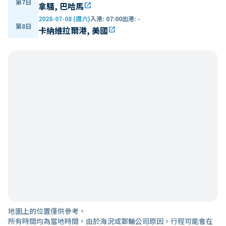
第7日
拿騷, 巴哈馬
open_in_new
2028-07-08 (週六)
入港
:
07:00
出港
:
-
第8日
卡納維拉爾港, 美國
open_in_new
地圖上的位置僅供參考。
所有時間均為當地時間。由於海況或郵輪公司原因，行程可能會在