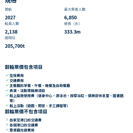
首航
最大乘客人數
2027
6,850
船員人數
總長（米）
2,138
333.3
m
總噸位
205,700
t
郵輪票價包含項目
check
住宿費用
check
交通費用
check
主餐廳的早餐、午餐、晚餐及自助餐廳
check
表演、活動等娛樂項目
check
船上設施使用費（健身中心、游泳池、按摩浴缸、俱樂部休息室、圖書館
等）
check
船上活動（遊戲、問答、手工課程等）
郵輪票價不包含項目
close
自家至港口的交通費
close
各個港口的交通費
close
靠港觀光遊費用