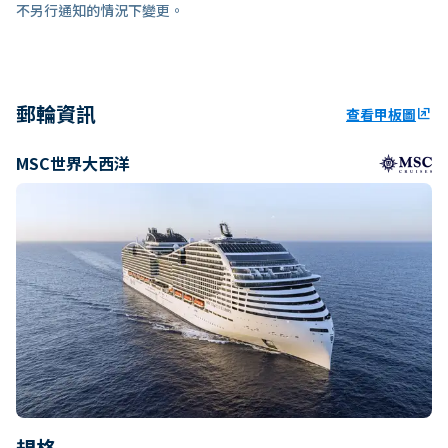
不另行通知的情況下變更。
郵輪資訊
查看甲板圖
ungroup
MSC世界大西洋
規格