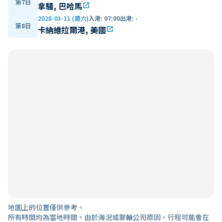
第7日
拿騷, 巴哈馬
open_in_new
2028-03-11 (週六)
入港
:
07:00
出港
:
-
第8日
卡納維拉爾港, 美國
open_in_new
地圖上的位置僅供參考。
所有時間均為當地時間。由於海況或郵輪公司原因，行程可能會在