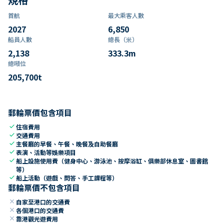
首航
最大乘客人數
2027
6,850
船員人數
總長（米）
2,138
333.3
m
總噸位
205,700
t
郵輪票價包含項目
check
住宿費用
check
交通費用
check
主餐廳的早餐、午餐、晚餐及自助餐廳
check
表演、活動等娛樂項目
check
船上設施使用費（健身中心、游泳池、按摩浴缸、俱樂部休息室、圖書館
等）
check
船上活動（遊戲、問答、手工課程等）
郵輪票價不包含項目
close
自家至港口的交通費
close
各個港口的交通費
close
靠港觀光遊費用