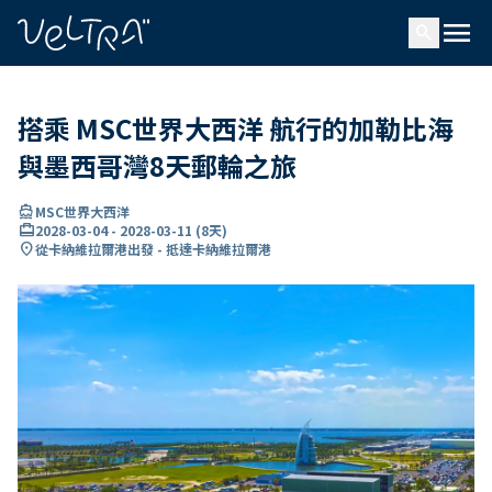
ading...
入
menu
…
search
搭乘 MSC世界大西洋 航行的加勒比海
與墨西哥灣8天郵輪之旅
directions_boat
MSC世界大西洋
card_travel
2028-03-04
-
2028-03-11
(
8天
)
location_on
從卡納維拉爾港出發 - 抵達卡納維拉爾港