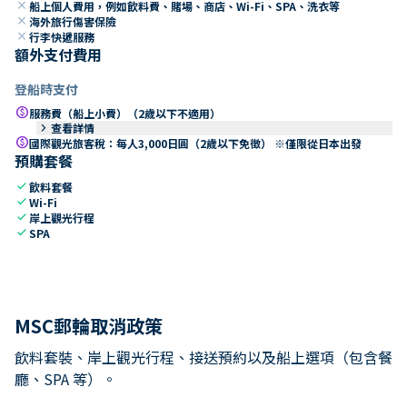
close
船上個人費用，例如飲料費、賭場、商店、Wi-Fi、SPA、洗衣等
close
海外旅行傷害保險
close
行李快遞服務
額外支付費用
登船時支付
paid
服務費（船上小費）（2歲以下不適用）
keyboard_arrow_right
查看詳情
paid
國際觀光旅客稅：每人3,000日圓（2歲以下免徵） ※僅限從日本出發
預購套餐
check
飲料套餐
check
Wi-Fi
check
岸上觀光行程
check
SPA
MSC郵輪取消政策
飲料套裝、岸上觀光行程、接送預約以及船上選項（包含餐
廳、SPA 等）。