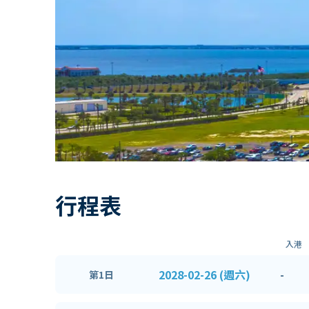
行程表
入港
2028-02-26 (週六)
-
第1日