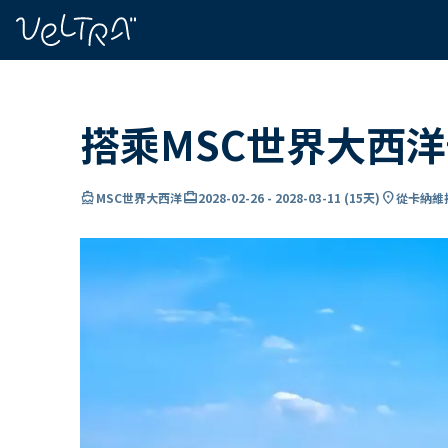
ading...
入
…
搭乘MSC世界大西洋
directions_boat
card_travel
location_on
MSC世界大西洋
2028-02-26
-
2028-03-11
(
15天
)
從卡納維