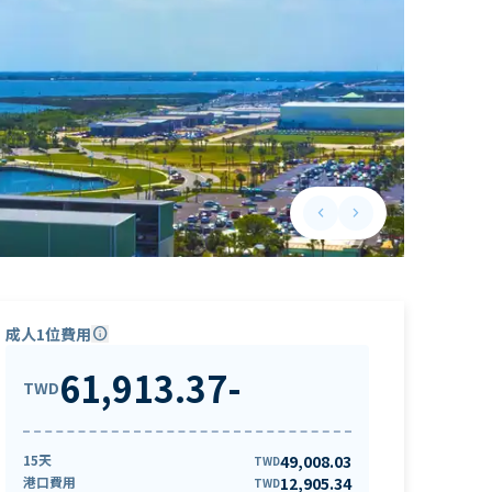
keyboard_arrow_left
keyboard_arrow_right
Previous slide
Next slide
成人1位費用
info
61,913.37
-
TWD
15天
49,008.03
TWD
港口費用
12,905.34
TWD