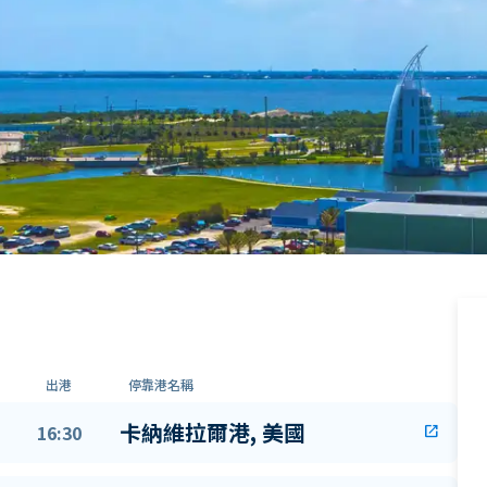
出港
停靠港名稱
卡納維拉爾港, 美國
16:30
open_in_new