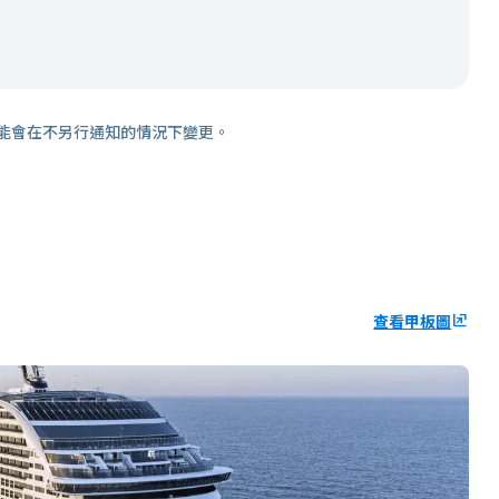
能會在不另行通知的情況下變更。
查看甲板圖
ungroup