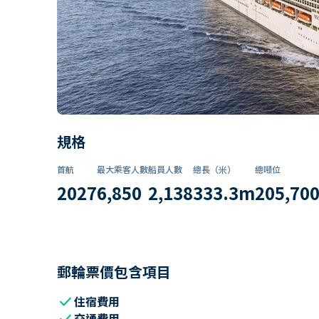
規格
首航
最大乘客人數
船員人數
總長（米）
總噸位
2027
6,850
2,138
333.3
m
205,70
郵輪票價包含項目
check
住宿費用
check
交通費用