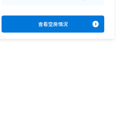
expand_circle_right
查看空房情況