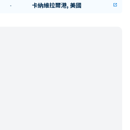
卡納維拉爾港, 美國
-
open_in_new