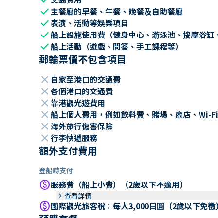
check
主餐廳的早餐、午餐、晚餐及自助餐廳
check
表演、活動等娛樂項目
check
船上設施使用費（健身中心、游泳池、按摩浴缸
check
船上活動（遊戲、問答、手工課程等）
郵輪票價不包含項目
close
自家至港口的交通費
close
各個港口的交通費
close
靠港觀光遊費用
close
船上個人費用，例如飲料費、賭場、商店、Wi-Fi
close
海外旅行傷害保險
close
行李快遞服務
額外支付費用
登船時支付
paid
服務費（船上小費）（2歲以下不適用）
keyboard_arrow_right
查看詳情
paid
國際觀光旅客稅：每人3,000日圓（2歲以下免徵