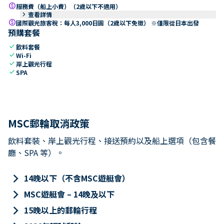
paid
服務費（船上小費）（2歲以下不適用）
keyboard_arrow_right
查看詳情
paid
國際觀光旅客稅：每人3,000日圓（2歲以下免徵） ※僅限從日本出發
預購套餐
check
飲料套餐
check
Wi-Fi
check
岸上觀光行程
check
SPA
MSC郵輪取消政策
飲料套裝、岸上觀光行程、接送預約以及船上選項（包含餐
廳、SPA 等）。
keyboard_arrow_right
14晚以下（不含MSC遊艇會）
keyboard_arrow_right
MSC遊艇會 – 14晚及以下
keyboard_arrow_right
15晚以上的郵輪行程