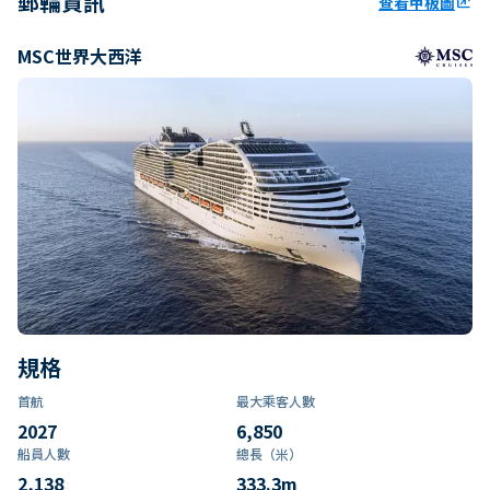
郵輪資訊
查看甲板圖
ungroup
MSC世界大西洋
規格
首航
最大乘客人數
2027
6,850
船員人數
總長（米）
2,138
333.3
m