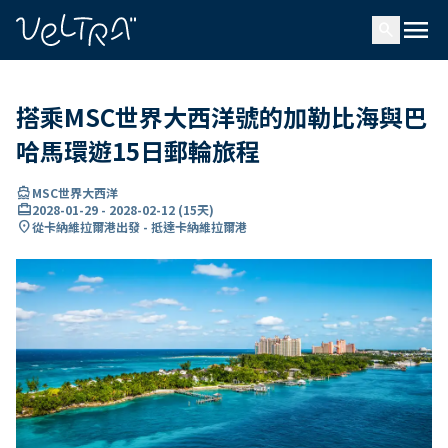
ading...
入
menu
…
search
搭乘MSC世界大西洋號的加勒比海與巴
哈馬環遊15日郵輪旅程
directions_boat
MSC世界大西洋
card_travel
2028-01-29
-
2028-02-12
(
15天
)
location_on
從卡納維拉爾港出發 - 抵達卡納維拉爾港