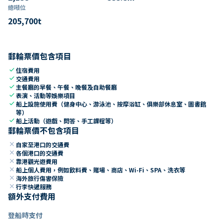
總噸位
205,700
t
郵輪票價包含項目
check
住宿費用
check
交通費用
check
主餐廳的早餐、午餐、晚餐及自助餐廳
check
表演、活動等娛樂項目
check
船上設施使用費（健身中心、游泳池、按摩浴缸、俱樂部休息室、圖書館
等）
check
船上活動（遊戲、問答、手工課程等）
郵輪票價不包含項目
close
自家至港口的交通費
close
各個港口的交通費
close
靠港觀光遊費用
close
船上個人費用，例如飲料費、賭場、商店、Wi-Fi、SPA、洗衣等
close
海外旅行傷害保險
close
行李快遞服務
額外支付費用
登船時支付